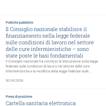
Politiche pubbliche
Il Consiglio nazionale stabilisce il
finanziamento nella legge federale
sulle condizioni di lavoro nel settore
delle cure infermieristiche – sono
state poste le basi fondamentali
Il Consiglio nazionale ha concluso la discussione sulla legge
federale sulle condizioni di lavoro nel settore delle cure
infermieristiche e la modifica della legge federale sulle
professioni sanitarie. Per ARTISET et l’associazione di
30.04.2026
categoria CURAVIVA è chiaro: migliorare le condizioni di
lavoro è fondamentale, ma è fondamentale anche che queste
misure siano finanziate e rimangano attuabili nella pratica.
Presa di posizione
Cartella sanitaria elettronica