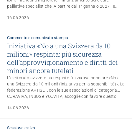
(DFI) intendono migliorare il finanziamento delle cure
palliative specialistiche. A partire dal 1° gennaio 2027, le
prestazioni di cura fornite in questo ambito beneficeranno di
16.06.2026
contributi più elevati dell'assicurazione obbligatoria delle
cure medico-sanitarie (AOMS). ARTISET e CURAVIVA
accolgono favorevolmente questo passo in linea di principio.
Per la maggior parte delle case di cura, tuttavia, l'accesso a
Commento e comunicato stampa
questi nuovi contributi resterà limitato, poiché i requisiti
Iniziativa «No a una Svizzera da 10
relativi al personale e alle qualifiche professionali sono molto
milioni» respinta: più sicurezza
elevati. Diventa quindi ancora più importante la possibilità di
dell’approvvigionamento e diritti dei
ricorrere ai servizi mobili di cure palliative.
minori ancora tutelati
L’elettorato svizzero ha respinto l’iniziativa popolare «No a
una Svizzera da 10 milioni! (Iniziativa per la sostenibilità)». La
federazione ARTISET, con le sue associazioni di categoria
CURAVIVA, INSOS e YOUVITA, accoglie con favore questo
risultato ed è sollevata che l’iniziativa non abbia ottenuto la
14.06.2026
maggioranza.
Politiques publiques
Sessione estiva