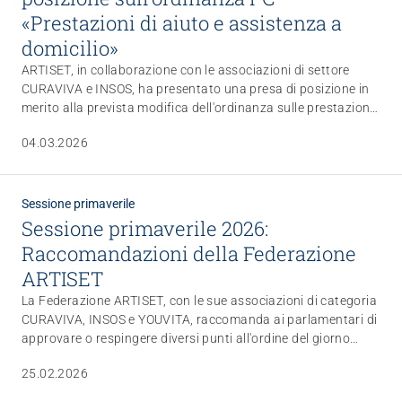
«Prestazioni di aiuto e assistenza a
domicilio»
ARTISET, in collaborazione con le associazioni di settore
CURAVIVA e INSOS, ha presentato una presa di posizione in
merito alla prevista modifica dell'ordinanza sulle prestazioni
complementari (OPC). La federazione sostiene in linea di
04.03.2026
principio la normativa proposta, ma sottolinea che la sua
attuazione non deve comportare oneri finanziari o
amministrativi aggiuntivi per le istituzioni.
Sessione primaverile
Sessione primaverile 2026:
Raccomandazioni della Federazione
ARTISET
La Federazione ARTISET, con le sue associazioni di categoria
CURAVIVA, INSOS e YOUVITA, raccomanda ai parlamentari di
approvare o respingere diversi punti all'ordine del giorno
della prossima sessione. Una panoramica.
25.02.2026