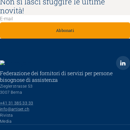
Non si lasci sfuggire le ultime
novità!
Abbonati
ARTISET
Federazione dei fornitori di servizi per persone
bisognose di assistenza
Zieglerstrasse 53
3007 Berna
+41 31 385 33 33
info@artiset.ch
Skip navigation
Rivista
Media