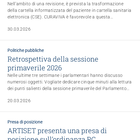
Nell’ambito di una revisione, è prevista la trasformazione
della cartella informatizzata del paziente in cartella sanitaria
elettronica (CSE). CURAVIVA è favorevole a questa
evoluzione, ma esprime perplessità riguardo agli oneri per gli
30.03.2026
istituti di cura. Presto CURAVIVA discuterà di soluzioni
transitorie con i responsabili dell’UFSP.
Politiche pubbliche
Retrospettiva della sessione
primaverile 2026
Nelle ultime tre settimane i parlamentari hanno discusso
numerosi oggetti. Vogliate dedicare cinque minuti alla lettura
dei punti salienti della sessione primaverile del Parlamento
federale che abbiamo selezionato per voi.
20.03.2026
Presa di posizione
ARTISET presenta una presa di
posizione sull’ordinanza PC