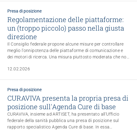
Presa di posizione
Regolamentazione delle piattaforme:
un (troppo piccolo) passo nella giusta
direzione
Il Consiglio federale propone alcune misure per controllare
meglio l'onnipotenza delle piattaforme di comunicazione e
dei motori di ricerca. Una misura piuttosto moderata che non
va abbastanza lontano: l'integrità dei bambini e degli
12.02.2026
adolescenti deve essere protetta in modo più efficace.
Presa di posizione
CURAVIVA presenta la propria presa di
posizione sull'Agenda Cure di base
CURAVIVA, insieme ad ARTISET, ha presentato all'Ufficio
federale della sanità pubblica una presa di posizione sul
rapporto specialistico Agenda Cure di base. In essa
CURAVIVA e ARTISET apprezzano l'orientamento del