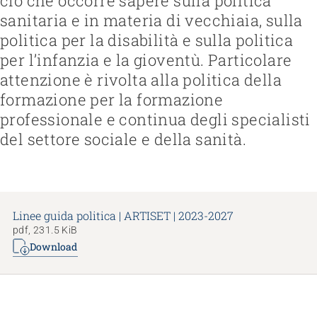
ciò che occorre sapere sulla politica
sanitaria e in materia di vecchiaia, sulla
Gestire e formare il personale
Strutturare il lavoro e la cultura aziendale
Favorire l’inclusione nel mondo del lavoro
politica per la disabilità e sulla politica
Gestire l'azienda e applicare la legge
Lavorare con i familiari
per l’infanzia e la gioventù. Particolare
Federazione
Garantire la sicurezza
Organizzare il fine vita
Team
Visione, missione, valori
attenzione è rivolta alla politica della
Regolamentare il finanziamento
Gestire la transizione
Lavorare in ARTISET
Politiche pubbliche & Prese di posizione
Sviluppare offerte
Rafforzare l’autodeterminazione
formazione per la formazione
Affiliazione
Lavoro in rete
Pubblicizzare offerte
Affrontare le questioni di salute
professionale e continua degli specialisti
Progetti
Promuovere la sostenibilità
Tutelare l’integrità
del settore sociale e della sanità.
Organizzare gli acquisti
Accompagnare in caso di demenza
Promuovere la salute mentale
Linee guida politica | ARTISET | 2023-2027
pdf, 231.5 KiB
Download