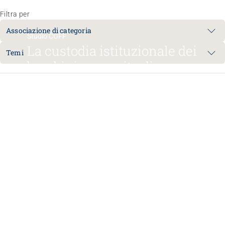
Filtra per
Associazione di categoria
Studio COFF
La custodia istituzionale dei
Temi
bambini necessita di un
finanziamento affidabile
09.07.2026
Congresso
«Qui mi sento a casa»
20.01.2027
Lausanne