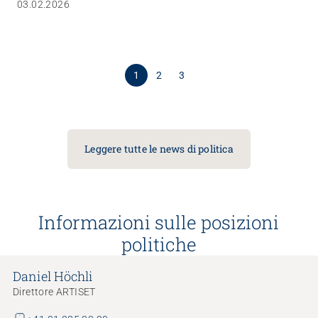
03.02.2026
rapporto, ma richiedono un orientamento strategico più
chiaro e un coinvolgimento più coerente dell'assistenza a
lungo termine e delle competenze geriatriche.
1
2
3
Leggere tutte le news di politica
Informazioni sulle posizioni
politiche
Daniel Höchli
Direttore ARTISET