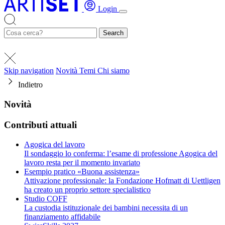
Login
Search
Skip navigation
Novità
Temi
Chi siamo
Indietro
Novità
Contributi attuali
Agogica del lavoro
Il sondaggio lo conferma: l’esame di professione Agogica del
lavoro resta per il momento invariato
Esempio pratico «Buona assistenza»
Attivazione professionale: la Fondazione Hofmatt di Uettligen
ha creato un proprio settore specialistico
Studio COFF
La custodia istituzionale dei bambini necessita di un
finanziamento affidabile