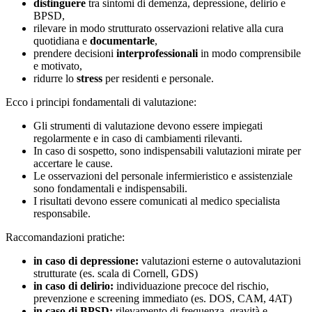
distinguere
tra sintomi di demenza, depressione, delirio e
BPSD,
rilevare in modo strutturato osservazioni relative alla cura
quotidiana e
documentarle
,
prendere decisioni
interprofessionali
in modo comprensibile
e motivato,
ridurre lo
stress
per residenti e personale.
Ecco i principi fondamentali di valutazione:
Gli strumenti di valutazione devono essere impiegati
regolarmente e in caso di cambiamenti rilevanti.
In caso di sospetto, sono indispensabili valutazioni mirate per
accertare le cause.
Le osservazioni del personale infermieristico e assistenziale
sono fondamentali e indispensabili.
I risultati devono essere comunicati al medico specialista
responsabile.
Raccomandazioni pratiche:
in caso di depressione:
valutazioni esterne o autovalutazioni
strutturate (es. scala di Cornell, GDS)
in caso di delirio:
individuazione precoce del rischio,
prevenzione e screening immediato (es. DOS, CAM, 4AT)
in caso di BPSD:
rilevamento di frequenza, gravità e