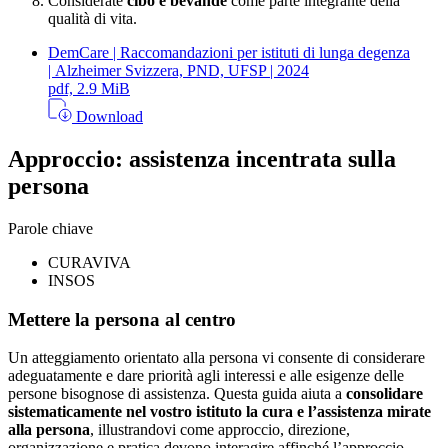
Considerate
cibo e bevande
come parte integrante della
qualità di vita.
DemCare | Raccomandazioni per istituti di lunga degenza
| Alzheimer Svizzera, PND, UFSP | 2024
pdf, 2.9 MiB
Download
Approccio: assistenza incentrata sulla
persona
Parole chiave
CURAVIVA
INSOS
Mettere la persona al centro
Un atteggiamento orientato alla persona vi consente di considerare
adeguatamente e dare priorità agli interessi e alle esigenze delle
persone bisognose di assistenza. Questa guida aiuta a
consolidare
sistematicamente nel vostro istituto la cura e l’assistenza mirate
alla persona
, illustrandovi come approccio, direzione,
organizzazione e pratica devono interagire affinché l’approccio