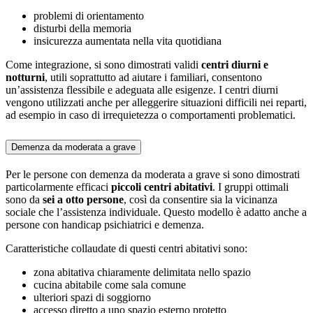
problemi di orientamento
disturbi della memoria
insicurezza aumentata nella vita quotidiana
Come integrazione, si sono dimostrati validi
centri diurni e
notturni
, utili soprattutto ad aiutare i familiari, consentono
un’assistenza flessibile e adeguata alle esigenze. I centri diurni
vengono utilizzati anche per alleggerire situazioni difficili nei reparti,
ad esempio in caso di irrequietezza o comportamenti problematici.
Demenza da moderata a grave
Per le persone con demenza da moderata a grave si sono dimostrati
particolarmente efficaci
piccoli centri abitativi
. I gruppi ottimali
sono da
sei a otto persone
, così da consentire sia la vicinanza
sociale che l’assistenza individuale. Questo modello è adatto anche a
persone con handicap psichiatrici e demenza.
Caratteristiche collaudate di questi centri abitativi sono:
zona abitativa chiaramente delimitata nello spazio
cucina abitabile come sala comune
ulteriori spazi di soggiorno
accesso diretto a uno spazio esterno protetto