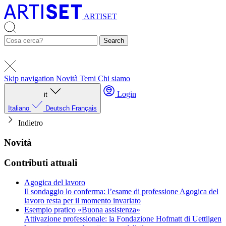
ARTISET
Search
Skip navigation
Novità
Temi
Chi siamo
Login
it
Italiano
Deutsch
Français
Indietro
Novità
Contributi attuali
Agogica del lavoro
Il sondaggio lo conferma: l’esame di professione Agogica del
lavoro resta per il momento invariato
Esempio pratico «Buona assistenza»
Attivazione professionale: la Fondazione Hofmatt di Uettligen