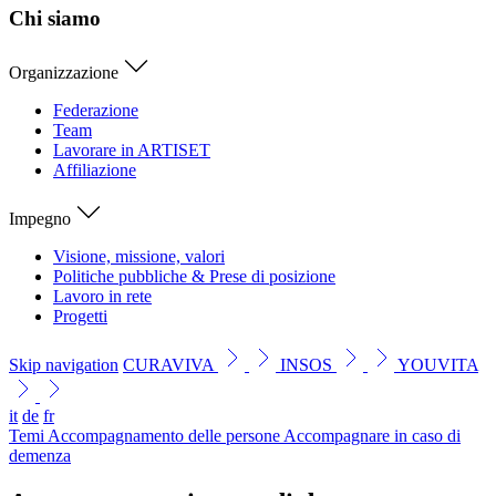
Chi siamo
Organizzazione
Federazione
Team
Lavorare in ARTISET
Affiliazione
Impegno
Visione, missione, valori
Politiche pubbliche & Prese di posizione
Lavoro in rete
Progetti
Skip navigation
CURAVIVA
INSOS
YOUVITA
it
de
fr
Temi
Accompagnamento delle persone
Accompagnare in caso di
demenza