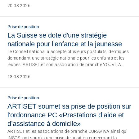
d’hiver du Parlement fédéral que nous avons sélectionnés
20.03.2026
pour vous.
Prise de position
La Suisse se dote d'une stratégie
nationale pour l'enfance et la jeunesse
Le Conseil national a accepté plusieurs postulats identiques
demandant une stratégie nationale pour les enfants et les
jeunes. ARTISET et son association de branche YOUVITA
saluent cette initiative, qui apporte de la cohérence et
13.03.2026
favorise l'égalité de traitement.
Prise de position
ARTISET soumet sa prise de position sur
l'ordonnance PC «Prestations d’aide et
d’assistance à domicile»
ARTISET et les associations de branche CURAVIVA ainsi qu’
INSOS, ont soumis une prise de position concernant la