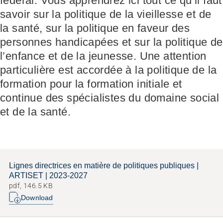
fédéral. Vous apprendrez ici tout ce qu’il faut
savoir sur la politique de la vieillesse et de
la santé, sur la politique en faveur des
personnes handicapées et sur la politique de
Recruter et diriger du personnel
Fédération
Organiser le travail et construire la culture d’entreprise
Équipe
Favoriser l'intégration professionnelle
Vision, mission, valeurs
l’enfance et de la jeunesse. Une attention
Gérer l'entreprise et appliquer la loi
Travailler chez ARTISET
Travailler avec les proches
Politiques publiques & Prises de position
particulière est accordée à la politique de la
Garantir la sécurité
Affiliation
Accompagner la fin de vie
Travail en réseaux
formation pour la formation initiale et
Régler le financement
Organiser les transitions
Projets
Développer des offres
Renforcer l’autodétermination
continue des spécialistes du domaine social
Promouvoir des offres
Aborder les questions de santé
et de la santé.
Promouvoir la durabilité
Protéger l'intégrité
Organiser des achats
Accompagner en cas de démence
Promouvoir la santé mentale
Lignes directrices en matière de politiques publiques |
ARTISET | 2023-2027
pdf, 146.5 KB
Download