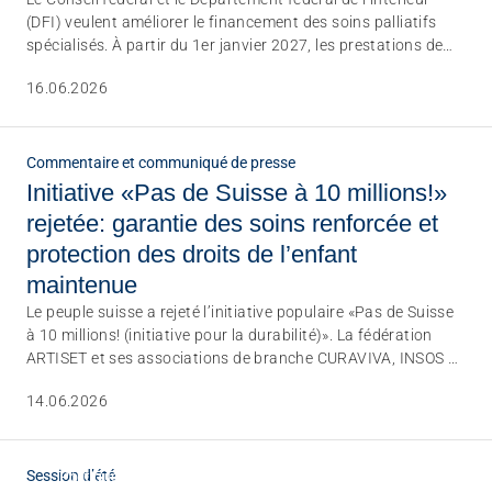
(DFI) veulent améliorer le financement des soins palliatifs
spécialisés. À partir du 1er janvier 2027, les prestations de
soins fournies dans ce domaine bénéficieront de
16.06.2026
contributions plus élevées de l’assurance obligatoire des
soins (AOS). ARTISET et CURAVIVA saluent cette avancée sur
le principe. Pour la majorité des établissements médico-
sociaux (EMS), l’accès à ces nouvelles contributions restera
Commentaire et communiqué de presse
toutefois limité, car les exigences en matière de personnel et
Initiative «Pas de Suisse à 10 millions!»
de qualifications sont très élevées. La possibilité de faire
rejetée: garantie des soins renforcée et
appel à des équipes mobiles de soins palliatifs revêt dès lors
protection des droits de l’enfant
une importance particulière.
maintenue
Le peuple suisse a rejeté l’initiative populaire «Pas de Suisse
à 10 millions! (initiative pour la durabilité)». La fédération
ARTISET et ses associations de branche CURAVIVA, INSOS et
YOUVITA saluent ce résultat et sont soulagées que l’initiative
14.06.2026
n’ait pas trouvé de majorité.
Session d’été
Politiques publiques