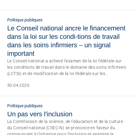
Politique publiques
Le Conseil national ancre le financement
dans la loi sur les condi-tions de travail
dans les soins infirmiers – un signal
important
Le Conseil national a achevé l'examen de la loi fédérale sur
les conditions de travail dans le domaine des soins infirmiers
(LCTSI) et de modification de la loi fédérale sur les
professions de la santé. Pour ARTISTE et l'association de
30.04.2026
branche CURAVIVA, une chose est claire : l'amélioration des
conditions de travail est essentielle, mais il est crucial que
celles-ci soient financées et qu'elles restent applicables dans
la pratique.
Politique publiques
Un pas vers l'inclusion
La Commission de la science, de l'éducation et de la culture
du Conseil national (CSEC-N) se prononce en faveur du
contre-projet à l'initiative pour l'inclusion et examine la