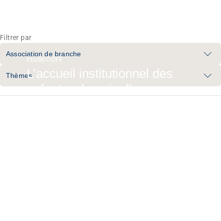
Filtrer par
Association de branche
Étude COFF
L’accueil institutionnel des
Thèmes
enfants a besoin d’un
financement fiable
09.07.2026
Congrès