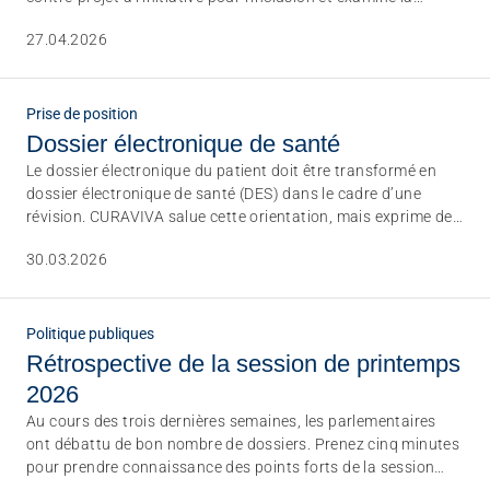
possibilité de l'étendre. ARTISET et INSOS s'en réjouissent
27.04.2026
vivement. Il s'agit désormais de tirer parti de cette
dynamique pour ancrer en Suisse une politique d'inclusion
clairvoyante.
Prise de position
Dossier électronique de santé
Le dossier électronique du patient doit être transformé en
dossier électronique de santé (DES) dans le cadre d’une
révision. CURAVIVA salue cette orientation, mais exprime des
préoccupations quant à la charge que cela représente pour
30.03.2026
les établissements de soins. Lors d’un entretien avec les
responsables de l’OFSP, CURAVIVA discutera prochainement
de solutions transitoires.
Politique publiques
Rétrospective de la session de printemps
2026
Au cours des trois dernières semaines, les parlementaires
ont débattu de bon nombre de dossiers. Prenez cinq minutes
pour prendre connaissance des points forts de la session