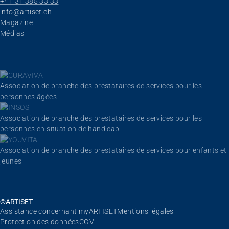
+41 31 385 33 33
info@artiset.ch
Aller au contenu
Magazine
Médias
Association de branche des prestataires de services pour les
personnes âgées
Association de branche des prestataires de services pour les
personnes en situation de handicap
Association de branche des prestataires de services pour enfants et
jeunes
©ARTISET
Aller au contenu
Assistance concernant myARTISET
Mentions légales
Protection des données
CGV