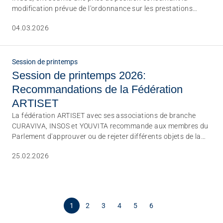
modification prévue de l'ordonnance sur les prestations
complémentaires (OPC). La fédération soutient le principe de
04.03.2026
la réglementation proposée, mais souligne que sa mise en
œuvre ne doit pas entraîner de charges financières ou
administratives supplémentaires pour les institutions.
Session de printemps
Session de printemps 2026:
Recommandations de la Fédération
ARTISET
La fédération ARTISET avec ses associations de branche
CURAVIVA, INSOS et YOUVITA recommande aux membres du
Parlement d'approuver ou de rejeter différents objets de la
prochaine session. Un apérçu.
25.02.2026
1
2
3
4
5
6