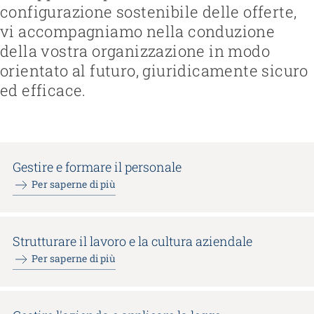
configurazione sostenibile delle offerte,
Gestire e formare il personale
vi accompagniamo nella conduzione
Strutturare il lavoro e la cultura aziendale
Favorire l’inclusione nel mondo del lavoro
della vostra organizzazione in modo
Gestire l'azienda e applicare la legge
Lavorare con i familiari
Federazione
Garantire la sicurezza
Organizzare il fine vita
orientato al futuro, giuridicamente sicuro
Team
Visione, missione, valori
Regolamentare il finanziamento
Gestire la transizione
ed efficace.
Lavorare in ARTISET
Politiche pubbliche & Prese di posizione
Sviluppare offerte
Rafforzare l’autodeterminazione
Affiliazione
Lavoro in rete
Pubblicizzare offerte
Affrontare le questioni di salute
Progetti
Promuovere la sostenibilità
Tutelare l’integrità
Organizzare gli acquisti
Accompagnare in caso di demenza
Promuovere la salute mentale
Gestire e formare il personale
Per saperne di più
Strutturare il lavoro e la cultura aziendale
Per saperne di più