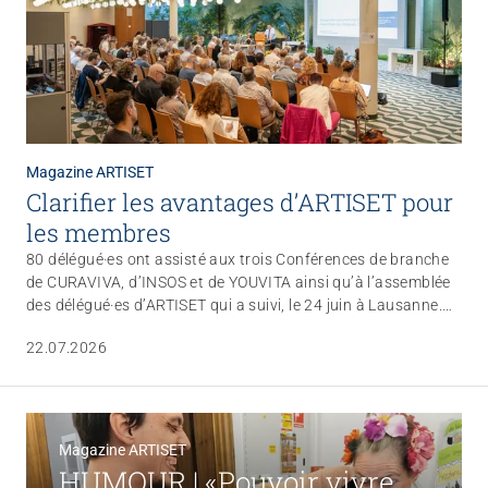
Magazine ARTISET
Clarifier les avantages d’ARTISET pour
les membres
80 délégué·es ont assisté aux trois Conférences de branche
de CURAVIVA, d’INSOS et de YOUVITA ainsi qu’à l’assemblée
des délégué·es d’ARTISET qui a suivi, le 24 juin à Lausanne.
Le développement de la fédération faisait partie des thèmes
22.07.2026
centraux. Lors de la Conférence de branche de CURAVIVA,
une motion d’audit soulevant des questions de fond a été
approuvée. Par ailleurs, d’importants projets stratégiques
ont été abordés durant toutes ces assemblées.
Magazine ARTISET
HUMOUR | «Pouvoir vivre