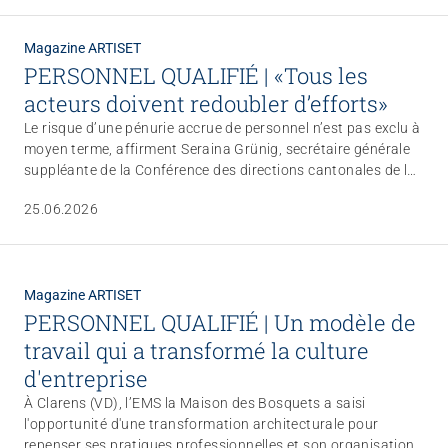
compris, n’hésitant pas à sortir des sentiers battus.
Magazine ARTISET
PERSONNEL QUALIFIÉ | «Tous les
acteurs doivent redoubler d’efforts»
Le risque d’une pénurie accrue de personnel n’est pas exclu à
moyen terme, affirment Seraina Grünig, secrétaire générale
suppléante de la Conférence des directions cantonales de la
santé (CDS), et Gaby Szöllösy, secrétaire générale de la
25.06.2026
Conférence des directions cantonales des affaires sociales
(CDAS). Elles soulignent la nécessité d’améliorer les
conditions de travail pour maintenir le personnel dans la
profession et mettent tous les acteurs face à leurs
Magazine ARTISET
responsabilités.
PERSONNEL QUALIFIÉ | Un modèle de
travail qui a transformé la culture
d'entreprise
À Clarens (VD), l’EMS la Maison des Bosquets a saisi
l'opportunité d'une transformation architecturale pour
repenser ses pratiques professionnelles et son organisation