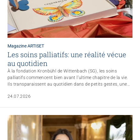
Magazine ARTISET
Les soins palliatifs: une réalité vécue
au quotidien
À la fondation Kronbühl de Wittenbach (SG), les soins
palliatifs commencent bien avant l’ultime chapitre de la vie.
Ils transparaissent au quotidien dans de petits gestes, une
observation attentive et un accompagnement fiable. Un
24.07.2026
projet de recherche de la Haute école spécialisée de Suisse
orientale (OST) a mis en lumière tout ce que la fondation
accomplit déjà et dans quels domaines elle entend
poursuivre ses efforts.