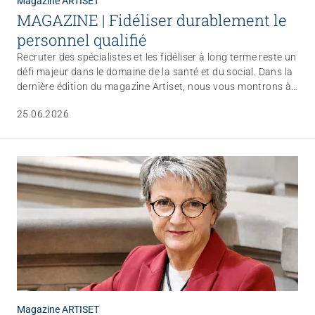
Magazine ARTISET
MAGAZINE | Fidéliser durablement le
personnel qualifié
Recruter des spécialistes et les fidéliser à long terme reste un
défi majeur dans le domaine de la santé et du social. Dans la
dernière édition du magazine Artiset, nous vous montrons à
l’aide d’exemples comment des institutions peuvent fidéliser
25.06.2026
durablement leurs collaborateur·trices grâce à des
conditions de travail attrayantes, des processus participatifs
et une attitude empreinte d’estime.
Magazine ARTISET