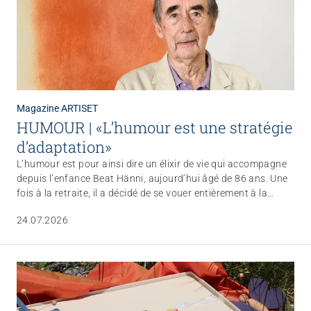
Magazine ARTISET
HUMOUR | «L’humour est une stratégie
d’adaptation»
L’humour est pour ainsi dire un élixir de vie qui accompagne
depuis l’enfance Beat Hänni, aujourd’hui âgé de 86 ans. Une
fois à la retraite, il a décidé de se vouer entièrement à la
promotion de l’humour auprès des personnes âgées. Il
24.07.2026
défend avant tout l’idée de cultiver le sens de l’humour et
d’aborder les nombreuses épreuves du quotidien avec calme
et sérénité.