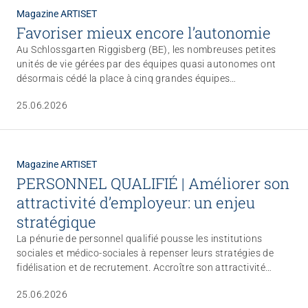
Magazine ARTISET
Favoriser mieux encore l’autonomie
Au Schlossgarten Riggisberg (BE), les nombreuses petites
unités de vie gérées par des équipes quasi autonomes ont
désormais cédé la place à cinq grandes équipes
professionnelles. Elles réunissent le savoir-faire nécessaire
25.06.2026
pour accompagner de manière encore plus individualisée des
personnes souffrant principalement de troubles psychiques
vers davantage d’auto-efficacité et d’indépendance. À cette
fin, les équipes se retirent des unités de vie pour privilégier
Magazine ARTISET
une démarche d’aller-vers.
PERSONNEL QUALIFIÉ | Améliorer son
attractivité d’employeur: un enjeu
stratégique
La pénurie de personnel qualifié pousse les institutions
sociales et médico-sociales à repenser leurs stratégies de
fidélisation et de recrutement. Accroître son attractivité
demande certainement de la créativité, de l’inventivité et de
25.06.2026
l’agilité. Les quelques entreprises présentées ici l’ont bien