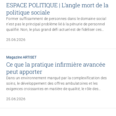
ESPACE POLITIQUE | L’angle mort de la
politique sociale
Former suffisamment de personnes dans le domaine social
n’est pas le principal problème lié à la pénurie de personnel
qualifié. Non, le plus grand défi actuel est de fidéliser ces
personnes à long terme.
25.06.2026
Magazine ARTISET
Ce que la pratique infirmière avancée
peut apporter
Dans un environnement marqué par la complexification des
soins, le développement des offres ambulatoires et les
exigences croissantes en matière de qualité, le rôle des
infirmières et infirmiers de pratique avancée APN, spécialisés
25.06.2026
et indépendants, gagne en importance. Dans cet article, trois
APN indépendantes évoluant dans différents domaines des
soins donnent un aperçu de leur activité.