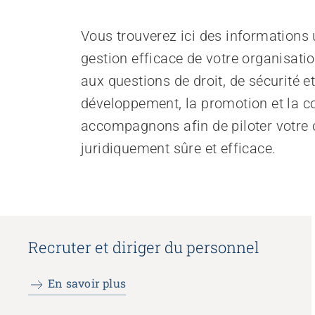
Recruter et diriger du personnel
Vous trouverez ici des informations u
Organiser le travail et construire la culture d’entreprise
gestion efficace de votre organisati
Gérer l'entreprise et appliquer la loi
aux questions de droit, de sécurité e
Garantir la sécurité
développement, la promotion et la c
Régler le financement
accompagnons afin de piloter votre 
Développer des offres
Promouvoir des offres
juridiquement sûre et efficace.
Promouvoir la durabilité
Organiser des achats
Favoriser l'intégration professionnelle
Recruter et diriger du personnel
Travailler avec les proches
Accompagner la fin de vie
En savoir plus
Organiser les transitions