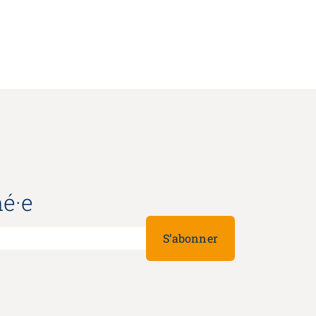
é·e
S’abonner