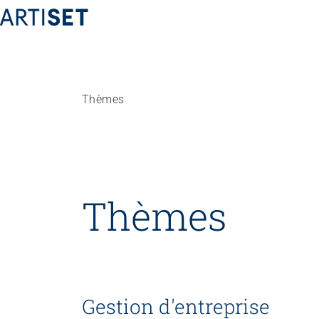
Thèmes
Fédération
Équipe
Travailler chez ARTISET
Affiliation
Thèmes
Vision, mission, valeurs
Politiques publiques & Prises de position
Travail en réseaux
Projets
Gestion d'entreprise