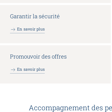
Renforcer l’autodétermination
Aborder les questions de santé
Protéger l'intégrité
Garantir la sécurité
Accompagner en cas de démence
Promouvoir la santé mentale
En savoir plus
Promouvoir des offres
En savoir plus
Accompagnement des pe