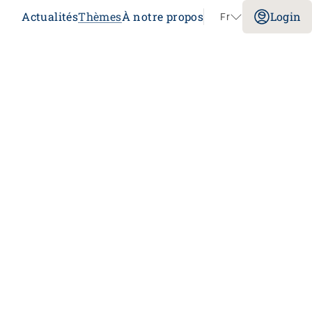
Actualités
Thèmes
À notre propos
Login
Fr
Aller au contenu
Congrès
Sans limites!? – Questionner, repousser et
dépasser les limites
26.08.2026
Interlaken