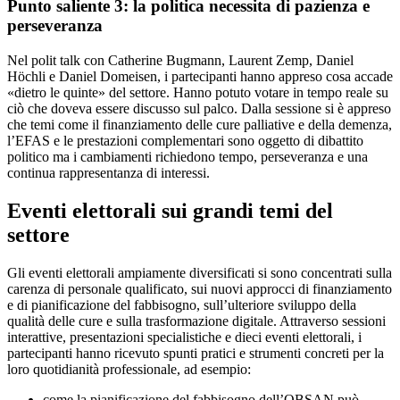
Punto saliente 3: la politica necessita di pazienza e
perseveranza
Nel polit talk con Catherine Bugmann, Laurent Zemp, Daniel
Höchli e Daniel Domeisen, i partecipanti hanno appreso cosa accade
«dietro le quinte» del settore. Hanno potuto votare in tempo reale su
ciò che doveva essere discusso sul palco. Dalla sessione si è appreso
che temi come il finanziamento delle cure palliative e della demenza,
l’EFAS e le prestazioni complementari sono oggetto di dibattito
politico ma i cambiamenti richiedono tempo, perseveranza e una
continua rappresentanza di interessi.
Eventi elettorali sui grandi temi del
settore
Gli eventi elettorali ampiamente diversificati si sono concentrati sulla
carenza di personale qualificato, sui nuovi approcci di finanziamento
e di pianificazione del fabbisogno, sull’ulteriore sviluppo della
qualità delle cure e sulla trasformazione digitale. Attraverso sessioni
interattive, presentazioni specialistiche e dieci eventi elettorali, i
partecipanti hanno ricevuto spunti pratici e strumenti concreti per la
loro quotidianità professionale, ad esempio:
come la pianificazione del fabbisogno dell’OBSAN può