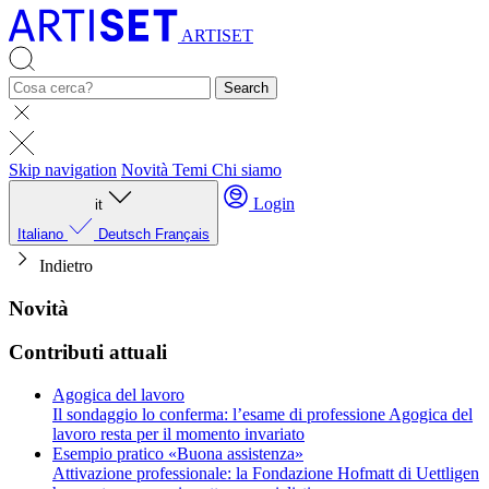
ARTISET
Search
Skip navigation
Novità
Temi
Chi siamo
Login
it
Italiano
Deutsch
Français
Indietro
Novità
Contributi attuali
Agogica del lavoro
Il sondaggio lo conferma: l’esame di professione Agogica del
lavoro resta per il momento invariato
Esempio pratico «Buona assistenza»
Attivazione professionale: la Fondazione Hofmatt di Uettligen