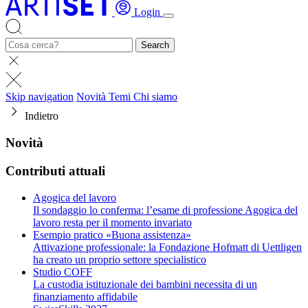
Login
Search
Skip navigation
Novità
Temi
Chi siamo
Indietro
Novità
Contributi attuali
Agogica del lavoro
Il sondaggio lo conferma: l’esame di professione Agogica del
lavoro resta per il momento invariato
Esempio pratico «Buona assistenza»
Attivazione professionale: la Fondazione Hofmatt di Uettligen
ha creato un proprio settore specialistico
Studio COFF
La custodia istituzionale dei bambini necessita di un
finanziamento affidabile