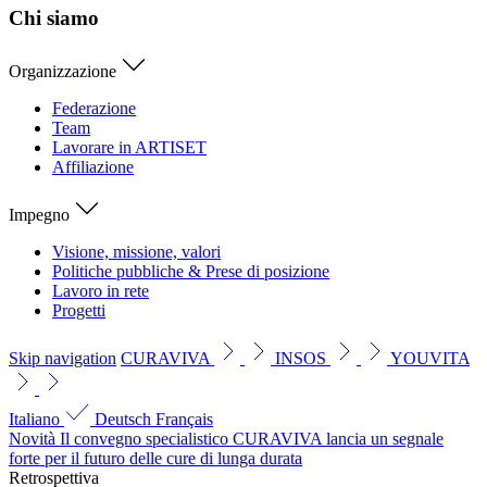
Chi siamo
Organizzazione
Federazione
Team
Lavorare in ARTISET
Affiliazione
Impegno
Visione, missione, valori
Politiche pubbliche & Prese di posizione
Lavoro in rete
Progetti
Skip navigation
CURAVIVA
INSOS
YOUVITA
Italiano
Deutsch
Français
Novità
Il convegno specialistico CURAVIVA lancia un segnale
forte per il futuro delle cure di lunga durata
Retrospettiva