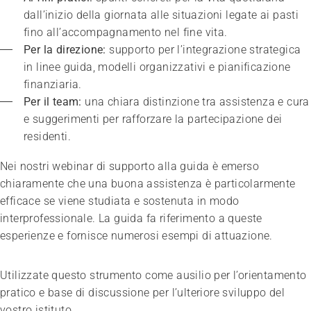
dall’inizio della giornata alle situazioni legate ai pasti 
fino all’accompagnamento nel fine vita.
Per la direzione:
 supporto per l’integrazione strategica 
in linee guida, modelli organizzativi e pianificazione 
finanziaria.
Per il team:
 una chiara distinzione tra assistenza e cura 
e suggerimenti per rafforzare la partecipazione dei 
residenti.
Nei nostri webinar di supporto alla guida è emerso
chiaramente che una buona assistenza è particolarmente
efficace se viene studiata e sostenuta in modo
interprofessionale. La guida fa riferimento a queste
esperienze e fornisce numerosi esempi di attuazione.
Congresso
«Qui mi sento a casa»
Utilizzate questo strumento come ausilio per l’orientamento
20.01.2027
Lausanne
pratico e base di discussione per l’ulteriore sviluppo del
vostro istituto.