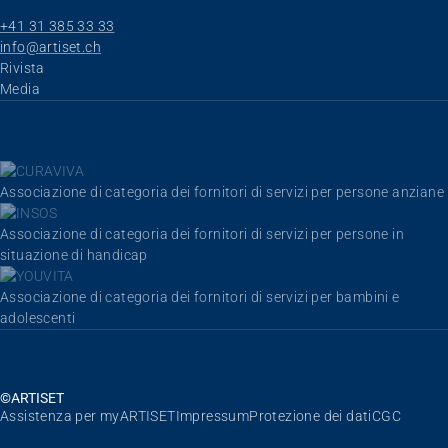
+41 31 385 33 33
info@artiset.ch
Skip navigation
Rivista
Media
Associazione di categoria dei fornitori di servizi per persone anziane
Associazione di categoria dei fornitori di servizi per persone in
situazione di handicap
Associazione di categoria dei fornitori di servizi per bambini e
adolescenti
©ARTISET
Skip navigation
Assistenza per myARTISET
Impressum
Protezione dei dati
CGC