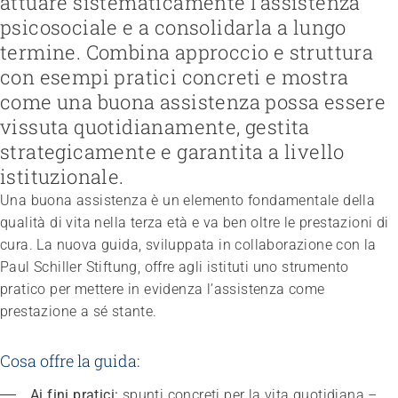
attuare sistematicamente l’assistenza
psicosociale e a consolidarla a lungo
Gestire e formare il personale
Strutturare il lavoro e la cultura aziendale
Favorire l’inclusione nel mondo del lavoro
termine. Combina approccio e struttura
Gestire l'azienda e applicare la legge
Lavorare con i familiari
con esempi pratici concreti e mostra
Federazione
Garantire la sicurezza
Organizzare il fine vita
Team
Visione, missione, valori
come una buona assistenza possa essere
Regolamentare il finanziamento
Gestire la transizione
Lavorare in ARTISET
Politiche pubbliche & Prese di posizione
Sviluppare offerte
Rafforzare l’autodeterminazione
vissuta quotidianamente, gestita
Affiliazione
Lavoro in rete
Pubblicizzare offerte
Affrontare le questioni di salute
strategicamente e garantita a livello
Progetti
Promuovere la sostenibilità
Tutelare l’integrità
istituzionale.
Organizzare gli acquisti
Accompagnare in caso di demenza
Promuovere la salute mentale
Una buona assistenza è un elemento fondamentale della
qualità di vita nella terza età e va ben oltre le prestazioni di
cura. La nuova guida, sviluppata in collaborazione con la
Paul Schiller Stiftung, offre agli istituti uno strumento
pratico per mettere in evidenza l’assistenza come
prestazione a sé stante.
Cosa offre la guida:
Ai fini pratici:
 spunti concreti per la vita quotidiana – 