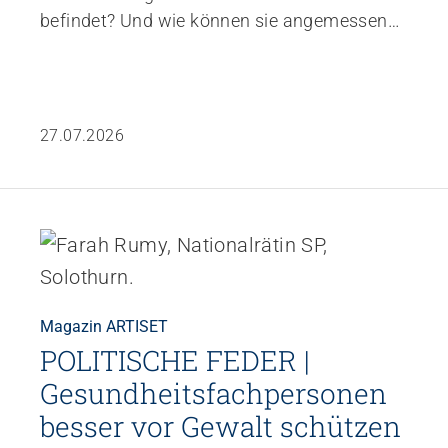
befindet? Und wie können sie angemessen
und unterstützend reagieren? In diesem
kompakten Mittagsinput vermittelt die
Pflegefachfrau Nicole Wyss Grundlagen zum
Thema Krisen bei Kindern und Jugendlichen
27.07.2026
und gibt praxisnahe
Handlungsempfehlungen für den
professionellen Umgang mit Betroffenen.
Magazin ARTISET
POLITISCHE FEDER |
Gesundheitsfachpersonen
besser vor Gewalt schützen