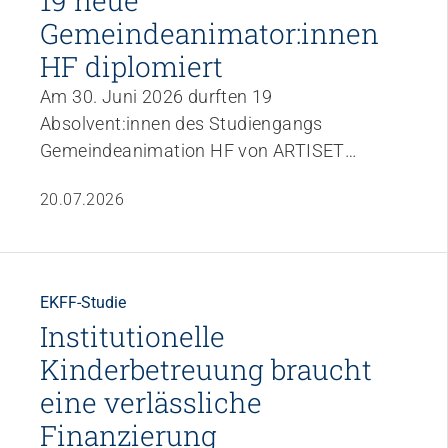
19 neue
Gemeindeanimator:innen
HF diplomiert
Am 30. Juni 2026 durften 19
Absolvent:innen des Studiengangs
Gemeindeanimation HF von ARTISET
Bildung in Luzern ihr Diplom
20.07.2026
entgegennehmen. Nach der Ausbildung
starten sie nun als qualifizierte
Fachpersonen ins Berufsfeld und setzen sich
für eine lebendige, inklusive und lebenswerte
EKFF-Studie
Gesellschaft ein.
Institutionelle
Kinderbetreuung braucht
eine verlässliche
Finanzierung