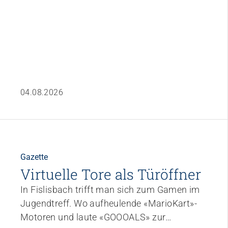
Empowerment stärken
Gesundheitsfragen angehen
Integrität schützen
Bei Demenz begleiten
Psychische Gesundheit fördern
04.08.2026
Gazette
Virtuelle Tore als Türöffner
In Fislisbach trifft man sich zum Gamen im
Jugendtreff. Wo aufheulende «Mario­Kart»­
Motoren und laute «GOOOALS» zur