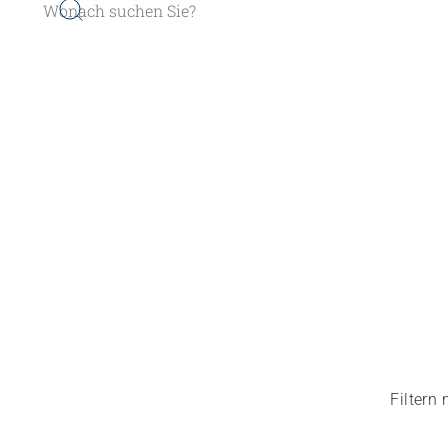
er werden
Sozial- und Selbstkompe
r finden
Führung und Manageme
Kindheits- und Sozialpä
Pflege und Betreuung
Filtern
Gastronomie und Hauswi
Weiterbildungen in Ihrer I
Magazin ARTISET