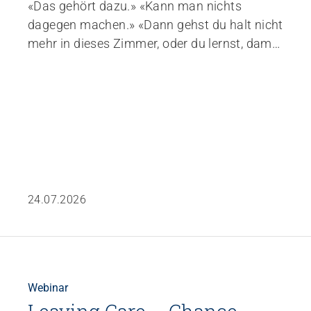
«Das gehört dazu.» «Kann man nichts
dagegen machen.» «Dann gehst du halt nicht
mehr in dieses Zimmer, oder du lernst, damit
umzugehen.» Solche Sätze fallen zum
Beispiel in Schichtübergaben. Ein Patient
schlägt zu. Eine Angehörige schreit. Eine
Spritze wird zur Waffe. Danach folgt selten
eine interne Aufarbeitung, meist nur ein
Achselzucken, ein Kaffee, ein Satz in der
Dokumentation.
24.07.2026
Webinar