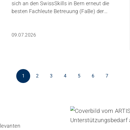
sich an den SwissSkills in Bern erneut die
besten Fachleute Betreuung (FaBe) der
Schweiz. Teilnehmen können FaBe-
Absolvent:innen aller Fachrichtungen sowie
aus allen drei Sprachregionen der Schweiz.
09.07.2026
Für die SwissSkills 2027 stehen 20
Startplätze zur Verfügung. Motivieren Sie
bereits Ihren besten Nachwuchs für die
Teilnahme.
1
2
3
4
5
6
7
levanten