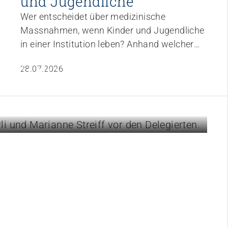
und Jugendliche
Wer entscheidet über medizinische
Massnahmen, wenn Kinder und Jugendliche
in einer Institution leben? Anhand welcher
Informationen werden Entscheidungen
 für die
28.07.2026
getroffen? Der Impulsnachmittag am 28.
Oktober beleuchtet die rechtlichen
Zuständigkeiten und ethischen
Fragestellungen und vermittelt Ihnen
Orientierung für den Berufsalltag.