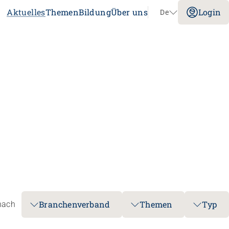
Aktuelles
Themen
Bildung
Über uns
Login
De
Navigation überspringen
Impuls
Umgang mit verhaltensbezogenen und
psychologischen Symptomen bei
Menschen mit Demenz
20.08.2026
online
tenz
Laufbahnberatung
nt
dagogik
Branchenverband
Themen
Typ
 nach
rtschaft
nstitution