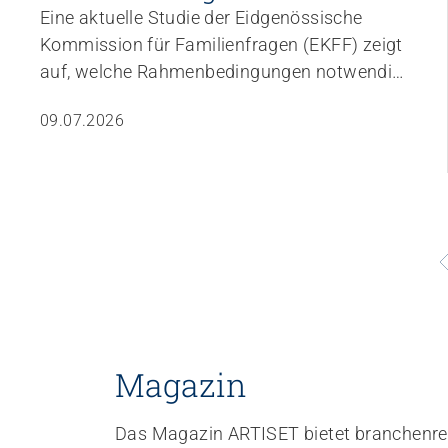
Eine aktuelle Studie der Eidgenössische
Kommission für Familienfragen (EKFF) zeigt
auf, welche Rahmenbedingungen notwendig
sind, damit die institutionelle
09.07.2026
Kinderbetreuung qualitativ hochwertig,
bedarfsgerecht und für Familien bezahlbar
bleibt. Die Ergebnisse unterstreichen
zentrale Anliegen, die auch für die Mitglieder
von YOUVITA von grosser Bedeutung sind.
Magazin
Das Magazin ARTISET bietet branchenre