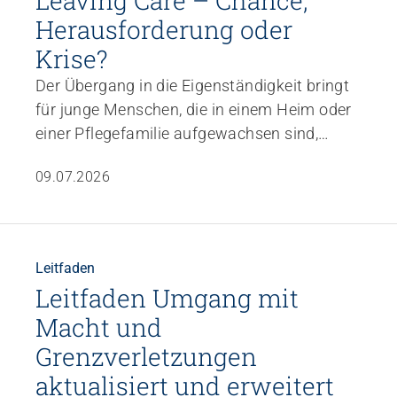
Leaving Care – Chance,
Herausforderung oder
Krise?
Der Übergang in die Eigenständigkeit bringt
für junge Menschen, die in einem Heim oder
einer Pflegefamilie aufgewachsen sind,
vielfältige und strukturell bedingte
09.07.2026
Herausforderungen mit sich. Im Webinar
vom 22. Oktober 2026 erhalten Sie
praxisnahe Impulse zum Thema und haben
die Möglichkeit, Ihre individuellen Fragen
Leitfaden
einzubringen.
Leitfaden Umgang mit
Macht und
Grenzverletzungen
aktualisiert und erweitert