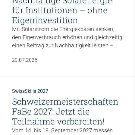
Nachhaltige Solarenergie
für Institutionen – ohne
Eigeninvestition
Mit Solarstrom die Energiekosten senken,
den Eigenverbrauch erhöhen und gleichzeitig
einen Beitrag zur Nachhaltigkeit leisten –
ganz ohne eigene Investitionen. Dank der
20.07.2026
Partnerschaft zwischen ARTISET und
Solarify profitieren Mitglieder von einer
umfassenden Lösung für Planung,
Finanzierung, Bau und Betrieb von
SwissSkills 2027
Photovoltaikanlagen. Zwei aktuelle Projekte
Schweizermeisterschaften
zeigen, wie das in der Praxis erfolgreich
FaBe 2027: Jetzt die
umgesetzt wird.
Teilnahme vorbereiten!
Vom 14. bis 18. September 2027 messen