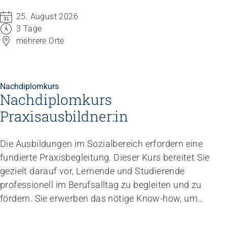
Früherkennung. Fragen, wie mit der grossen Vielfalt
25. August 2026
umzugehen ist und wie den Bedürfnissen aller
3 Tage
Kinder gerecht werden kann, prägen den Alltag von
mehrere Orte
pädagogischen Fachkräften.
Nachdiplomkurs
Nachdiplomkurs
Praxisausbildner:in
Die Ausbildungen im Sozialbereich erfordern eine
fundierte Praxisbegleitung. Dieser Kurs bereitet Sie
gezielt darauf vor, Lernende und Studierende
professionell im Berufsalltag zu begleiten und zu
fördern. Sie erwerben das nötige Know-how, um
Ausbildungen kompetent, vernetzt und praxisnah
zu gestalten.