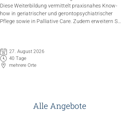
Empowerment stärken
Diese Weiterbildung vermittelt praxisnahes Know-
Gesundheitsfragen angehen
how in geriatrischer und gerontopsychiatrischer
Integrität schützen
Pflege sowie in Palliative Care. Zudem erweitern Sie
Bei Demenz begleiten
Ihre Kompetenzen für die Tagesverantwortung im
Psychische Gesundheit fördern
interprofessionellen und interdisziplinären Team.
27. August 2026
40 Tage
mehrere Orte
Alle Angebote