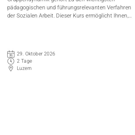
pädagogischen und führungsrelevanten Verfahren
der Sozialen Arbeit. Dieser Kurs ermöglicht Ihnen,
gruppendynamische Muster zu erkennen und
gezielt zu steuern. Sie vertiefen Ihre Fähigkeit, in der
Funktion als Gruppenleitende, reflektiert und
lösungsorientiert zu handeln.
29. Oktober 2026
2 Tage
Luzern