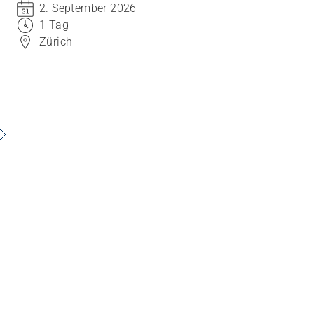
2. September 2026
Begleitstrategien anzuwenden.
1 Tag
Zürich