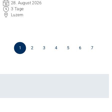
28. August 2026
und daraus konstruktive Prozesse zu entwickeln.
3 Tage
Luzern
1
2
3
4
5
6
7