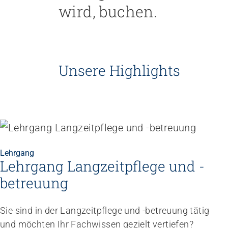
wird, buchen.
Personal rekrutieren und führen
Arbeit und Betriebskultur gestalten
Betrieb führen und Recht umsetzen
Sicherheit gewährleisten
Unsere Highlights
Finanzierung regeln
Angebote bewerben
Angebote entwickeln
Nachhaltigkeit fördern
Einkauf organisieren
Lehrgang
Lehrgang Langzeitpflege und -
Berufliche Inklusion fördern
betreuung
Mit Angehörigen arbeiten
Lebensende gestalten
Sie sind in der Langzeitpflege und -betreuung tätig
Übergänge gestalten
und möchten Ihr Fachwissen gezielt vertiefen?