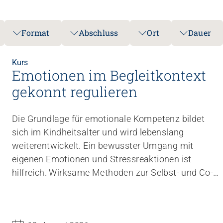
Format
Abschluss
Ort
Dauer
Kurs
Emotionen im Begleitkontext
gekonnt regulieren
Die Grundlage für emotionale Kompetenz bildet
sich im Kindheitsalter und wird lebenslang
weiterentwickelt. Ein bewusster Umgang mit
eigenen Emotionen und Stressreaktionen ist
hilfreich. Wirksame Methoden zur Selbst- und Co-
Regulation von Gefühlen richten den Blick auf die
Kraft der (vermeintlich negativen) Gefühle und
helfen Ihnen, im beruflichen Alltag, auch im