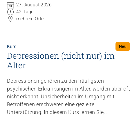
27. August 2026
Werkzeuge zur professionellen Begleitung von
42 Tage
Gruppen und Einzelpersonen.
mehrere Orte
Kurs
Neu
Depressionen (nicht nur) im
Alter
Depressionen gehören zu den häufigsten
psychischen Erkrankungen im Alter, werden aber oft
nicht erkannt. Unsicherheiten im Umgang mit
Betroffenen erschweren eine gezielte
Unterstützung. In diesem Kurs lernen Sie,
depressive Symptome richtig einzuordnen,
angemessen darauf zu reagieren und förderliche