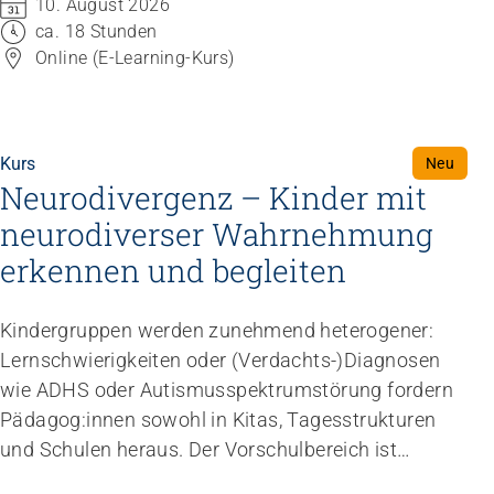
10. August 2026
Durchführungszeit erfolgen. Profitieren Sie auch
ca. 18 Stunden
vom jeweiligen Austauschtermin mit der
Online (E-Learning-Kurs)
Lehrbeauftragten.
Kurs
Neu
Neurodivergenz – Kinder mit
neurodiverser Wahrnehmung
erkennen und begleiten
Kindergruppen werden zunehmend heterogener:
Lernschwierigkeiten oder (Verdachts-)Diagnosen
wie ADHS oder Autismusspektrumstörung fordern
Pädagog:innen sowohl in Kitas, Tagesstrukturen
und Schulen heraus. Der Vorschulbereich ist
darüber hinaus ein wichtiger Bereich der