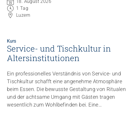
18. August 2026
Umgang mit herausfordernden Emotionen,
1 Tag
professionell und handlungsfähig zu bleiben.
Luzern
Kurs
Service- und Tischkultur in
Altersinstitutionen
Ein professionelles Verständnis von Service- und
Tischkultur schafft eine angenehme Atmosphäre
beim Essen. Die bewusste Gestaltung von Ritualen
und der achtsame Umgang mit Gästen tragen
wesentlich zum Wohlbefinden bei. Eine
wertschätzende Haltung und kommunikative
Kompetenz sind entscheidend für eine positive
Gästeerfahrung.