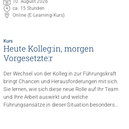
10. August 2026
Lernplattform kann individuell während der ganzen
ca. 15 Stunden
Durchführungszeit erfolgen. Profitieren Sie auch
Online (E-Learning-Kurs)
vom jeweiligen Austauschtermin mit der
Lehrbeauftragten.
Kurs
Heute Kolleg:in, morgen
Vorgesetzte:r
Der Wechsel von der Kolleg:in zur Führungskraft
bringt Chancen und Herausforderungen mit sich.
Sie lernen, wie sich diese neue Rolle auf Ihr Team
und Ihre Arbeit auswirkt und welche
Führungsansätze in dieser Situation besonders
wirksam sind. Der Kurs bietet Ihnen praxisnahe
Werkzeuge, um diesen Übergang bewusst und
erfolgreich zu gestalten.