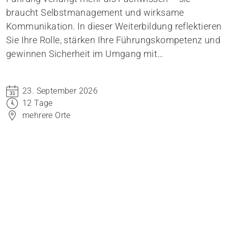
braucht Selbstmanagement und wirksame
Kommunikation. In dieser Weiterbildung reflektieren
Sie Ihre Rolle, stärken Ihre Führungskompetenz und
gewinnen Sicherheit im Umgang mit
Mitarbeitenden. Anhand praxisnaher Beispiele
vertiefen Sie Ihr Wissen. Die kompetenzorientierte
23. September 2026
Methodik unterstützt Sie dabei, neue Impulse direkt
12 Tage
in den Berufsalltag zu übertragen.
mehrere Orte