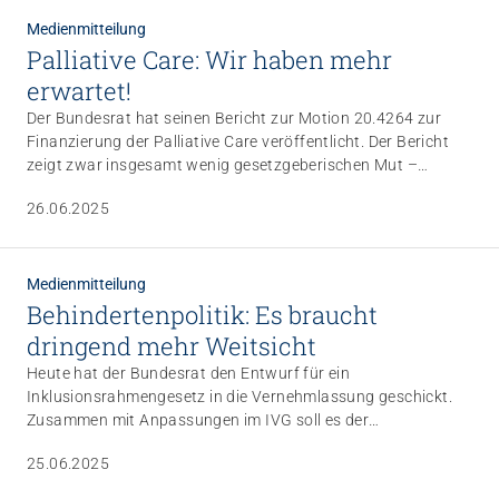
Medienmitteilung
Palliative Care: Wir haben mehr
erwartet!
Der Bundesrat hat seinen Bericht zur Motion 20.4264 zur
Finanzierung der Palliative Care veröffentlicht. Der Bericht
zeigt zwar insgesamt wenig gesetzgeberischen Mut –
enthält aber auch ein wichtiges Signal: Pflegeleistungen im
26.06.2025
Bereich der spezialisierten Palliative Care sollen künftig
besser durch die obligatorische Krankenversicherung (OKP)
vergütet werden.
Medienmitteilung
Behinderten­politik: Es braucht
dringend mehr Weitsicht
Heute hat der Bundesrat den Entwurf für ein
Inklusionsrahmengesetz in die Vernehmlassung geschickt.
Zusammen mit Anpassungen im IVG soll es der
Inklusionsinitiative entgegengestellt werden. Die von der UN-
25.06.2025
Behindertenrechtskonvention angestossene Diskussion zur
Inklusion wird im vorliegenden Gesetzesentwurf jedoch zu