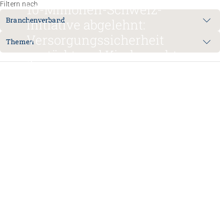
Filtern nach
10-Millionen-Schweiz-
Branchenverband
Initiative abgelehnt:
Versorgungssicherheit
Themen
gestärkt und Kinderrechte
weiterhin geschützt
14.06.2026