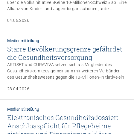
über die Volksinitiative «Keine 10-Millionen-Schweiz!» ab. Eine
Allianz von Kinder- und Jugendorganisationen, unter
anderem YOUVITA, sowie weiteren
04.05.2026
Nichtregierungsorganisationen ruft dazu auf, die Initiative
abzulehnen: Sie gefährdet den Schutz der Rechte aller Kinder
und Jugendlichen in der Schweiz. Sie führt zu konkreten
Verletzungen der Kinderrechte im Migrations- und Asylwesen
Medienmitteilung
und öffnet zugleich die Tür zu einer Kündigung der UN-
Starre Bevölkerungsgrenze gefährdet
Kinderrechtskonvention (KRK) – mit gravierenden Folgen für
die Gesundheitsversorgung
den Alltag aller Kinder und Jugendlichen in der Schweiz.
ARTISET und CURAVIVA setzen sich als Mitglieder des
Gesundheitskomitees gemeinsam mit weiteren Verbänden
des Gesundheitswesens gegen die 10-Millionen-Initiative ein.
23.04.2026
Medienmitteilung
Medienmitteilung
Dalit Jäckel-Lang wird
Elektronisches Gesundheitsdossier:
Anschlusspflicht für Pflegeheime
Geschäftsführerin des