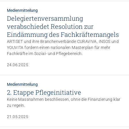
wenig berücksichtigt und eine Gesamtsicht zur
Behindertenpolitik lässt sich nur in Ansätzen ausmachen.
Medienmitteilung
Nachbesserungen sind deshalb zwingend. ARTISET und ihr
Delegiertenversammlung
Branchenverband INSOS werden sich in ihrer Stellungnahme
verabschiedet Resolution zur
kritisch zu den Vorschlägen des Bundesrats äussern.
Eindämmung des Fachkräftemangels
ARTISET und ihre Branchenverbände CURAVIVA, INSOS und
YOUVITA fordern einen nationalen Masterplan für mehr
Fachkräfte im Sozial- und Pflegebereich.
24.06.2025
Medienmitteilung
2. Etappe Pflege­initiative
Keine Massnahmen beschliessen, ohne die Finanzierung klar
zu regeln.
21.05.2025