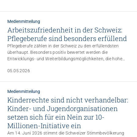
Medienmitteilung
Arbeitszufriedenheit in der Schweiz:
Pflegeberufe sind besonders erfüllend
Pflegeberufe zählen in der Schweiz zu den erfüllendsten
überhaupt. Besonders positiv bewertet werden die
Impuls
Entwicklungs- und Weiterbildungsmöglichkeiten, die hohe
Umgang mit verhaltensbezogenen und
gesellschaftliche Bedeutung und der Berufsstolz. Dies zeigt
psychologischen Symptomen bei Menschen mit
05.05.2026
eine landesweite Studie des Forschungsinstituts Sotomo, die
Demenz
im Rahmen der Kampagne «Mach Karriere als Mensch» von
20.08.2026
online
ARTISET, Spitex Schweiz und OdASanté durchgeführt wurde.
Medienmitteilung
Kinderrechte sind nicht verhandelbar:
Kinder- und Jugendorganisationen
setzen sich für ein Nein zur 10-
Millionen-Initiative ein
Am 14. Juni 2026 stimmt die Schweizer Stimmbevölkerung