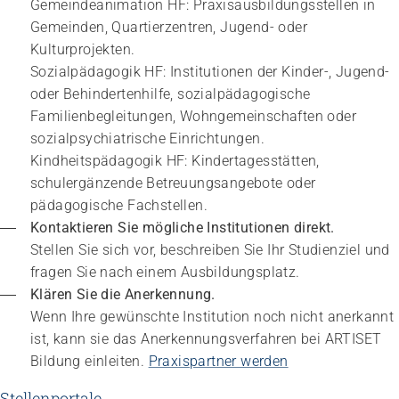
Gemeindeanimation HF: Praxisausbildungsstellen in 
Gemeinden, Quartierzentren, Jugend- oder 
Kulturprojekten.
Sozialpädagogik HF: Institutionen der Kinder-, Jugend- 
oder Behindertenhilfe, sozialpädagogische 
Familienbegleitungen, Wohngemeinschaften oder 
sozialpsychiatrische Einrichtungen.
Kindheitspädagogik HF: Kindertagesstätten, 
Impuls
Umgang mit verhaltensbezogenen und
schulergänzende Betreuungsangebote oder 
psychologischen Symptomen bei Menschen mit
pädagogische Fachstellen.
Demenz
Kontaktieren Sie mögliche Institutionen direkt.
20.08.2026
online
Stellen Sie sich vor, beschreiben Sie Ihr Studienziel und 
fragen Sie nach einem Ausbildungsplatz.
Klären Sie die Anerkennung.
Wenn Ihre gewünschte Institution noch nicht anerkannt 
ist, kann sie das Anerkennungsverfahren bei ARTISET 
Bildung einleiten. 
Praxispartner werden
Stellenportale