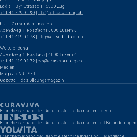
Ladis + Gyr-Strasse 1 | 6300 Zug
+41 41 729 02 90
 | 
hfk@artisetbildung.ch
hfg – Gemeindeanimation
Abendweg 1, Postfach | 6000 Luzern 6
+41 41 419 01 73
 | 
hfg@artisetbildung.ch
Weiterbildung
Abendweg 1, Postfach | 6000 Luzern 6
+41 41 419 01 72
 | 
wb@artisetbildung.ch
Navigation überspringen
Medien
Magazin ARTISET
Gazette – das Bildungsmagazin
Branchenverband der Dienstleister für Menschen im Alter
Branchenverband der Dienstleister für Menschen mit Behinderungen
Branchenverband der Dienstleister für Kinder und Jugendliche