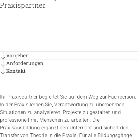
Höhere Fachschule Sozialpädagogik
Praxispartner.
Höhere Fachschule Kindheitspädagogik
Praxispartner werden
Höhere Fachschule Gemeindeanimation
Praxispartner finden
Sozial- und Selbstkompetenz
Führung und Management
Laufbahnberatung
Personal rekrutieren und führen
Föderation
Kindheits- und Sozialpädagogik
Arbeit und Betriebskultur gestalten
Team
Berufliche Inklusion fördern
Vision, Mission, Werte
Pflege und Betreuung
Betrieb führen und Recht umsetzen
Arbeiten bei ARTISET
Vorgehen
Mit Angehörigen arbeiten
Politik und Positionen
Gastronomie und Hauswirtschaft
Sicherheit gewährleisten
Mitgliedschaft
Lebensende gestalten
Zusammenarbeit
Weiterbildungen in Ihrer Institution
Finanzierung regeln
Übergänge gestalten
Projekte
Vorgehen
Vorgehen
Angebote bewerben
Empowerment stärken
Anforderungen
Anforderungen
Angebote entwickeln
Gesundheitsfragen angehen
Kontakt
Kontakt
Nachhaltigkeit fördern
Integrität schützen
Einkauf organisieren
Bei Demenz begleiten
Psychische Gesundheit fördern
Ihr Praxispartner begleitet Sie auf dem Weg zur Fachperson.
In der Praxis lernen Sie, Verantwortung zu übernehmen,
Situationen zu analysieren, Projekte zu gestalten und
professionell mit Menschen zu arbeiten. Die
Praxisausbildung ergänzt den Unterricht und sichert den
Transfer von Theorie in die Praxis. Für alle Bildungsgänge