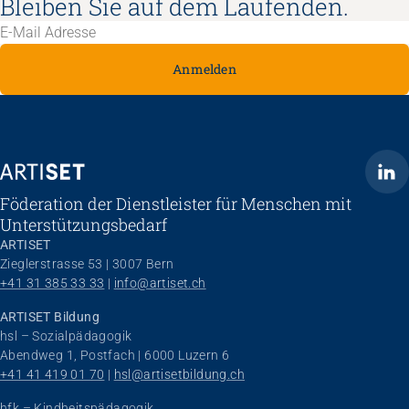
Bleiben Sie auf dem Laufenden.
Anmelden
ARTISET
Föderation der Dienstleister für Menschen mit
Unterstützungsbedarf
ARTISET
Zieglerstrasse 53 | 3007 Bern
+41 31 385 33 33
 | 
info@artiset.ch
ARTISET Bildung
hsl – Sozialpädagogik
Abendweg 1, Postfach | 6000 Luzern 6
+41 41 419 01 70
 | 
hsl@artisetbildung.ch
hfk – Kindheitspädagogik