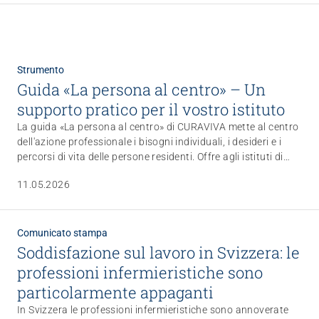
Gestire e formare il personale
Strutturare il lavoro e la cultura aziendale
Favorire l’inclusione nel mondo del lavoro
Gestire l'azienda e applicare la legge
Lavorare con i familiari
Federazione
Garantire la sicurezza
Organizzare il fine vita
Strumento
Team
Visione, missione, valori
Regolamentare il finanziamento
Gestire la transizione
Guida «La persona al centro» – Un
Lavorare in ARTISET
Politiche pubbliche & Prese di posizione
Sviluppare offerte
Rafforzare l’autodeterminazione
Affiliazione
supporto pratico per il vostro istituto
Lavoro in rete
Pubblicizzare offerte
Affrontare le questioni di salute
Progetti
Promuovere la sostenibilità
Tutelare l’integrità
La guida «La persona al centro» di CURAVIVA mette al centro
Organizzare gli acquisti
Accompagnare in caso di demenza
dell'azione professionale i bisogni individuali, i desideri e i
Promuovere la salute mentale
percorsi di vita delle persone residenti. Offre agli istituti di
cura di lunga durata e alle strutture per persone con bisogno
11.05.2026
di sostegno un orientamento concreto per realizzare nella
quotidianità un'assistenza e cure centrate sulla persona.
Comunicato stampa
Soddisfazione sul lavoro in Svizzera: le
professioni infermieristiche sono
particolarmente appaganti
In Svizzera le professioni infermieristiche sono annoverate