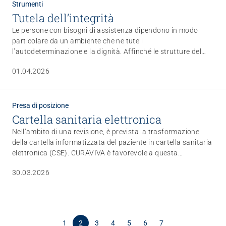
Strumenti
Tutela dell’integrità
Le persone con bisogni di assistenza dipendono in modo
particolare da un ambiente che ne tuteli
l’autodeterminazione e la dignità. Affinché le strutture del
settore delle cure di lunga durata possano soddisfare tali
01.04.2026
requisiti, CURAVIVA offre strumenti ausiliari mirati. Scoprite
gli strumenti disponibili o rinfrescate le vostre conoscenze.
Presa di posizione
Cartella sanitaria elettronica
Nell’ambito di una revisione, è prevista la trasformazione
della cartella informatizzata del paziente in cartella sanitaria
elettronica (CSE). CURAVIVA è favorevole a questa
evoluzione, ma esprime perplessità riguardo agli oneri per gli
30.03.2026
istituti di cura. Presto CURAVIVA discuterà di soluzioni
transitorie con i responsabili dell’UFSP.
1
2
3
4
5
6
7