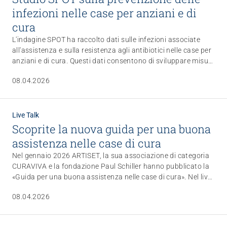
infezioni nelle case per anziani e di
cura
L'indagine SPOT ha raccolto dati sulle infezioni associate
all'assistenza e sulla resistenza agli antibiotici nelle case per
anziani e di cura. Questi dati consentono di sviluppare misure
di prevenzione efficaci. Leggete i risultati dello studio.
08.04.2026
Live Talk
Scoprite la nuova guida per una buona
assistenza nelle case di cura
Nel gennaio 2026 ARTISET, la sua associazione di categoria
CURAVIVA e la fondazione Paul Schiller hanno pubblicato la
«Guida per una buona assistenza nelle case di cura». Nel live
talk del 28 maggio 2026, dalle 14.00 alle 15.30, diversi
08.04.2026
rinomati esperti vi presenteranno la guida. Iscrivetevi ora.