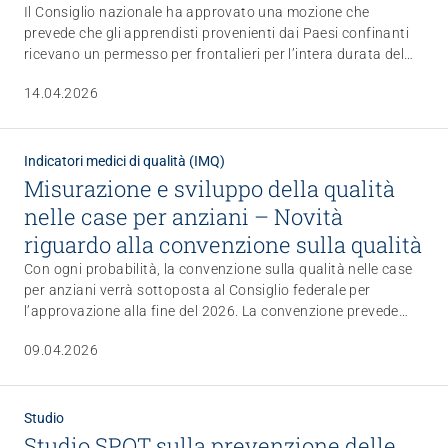
Il Consiglio nazionale ha approvato una mozione che
prevede che gli apprendisti provenienti dai Paesi confinanti
ricevano un permesso per frontalieri per l’intera durata del
loro apprendistato. In questo modo gli istituti hanno una
14.04.2026
maggiore sicurezza nella pianificazione durante la
formazione.
Indicatori medici di qualità (IMQ)
Misurazione e sviluppo della qualità
nelle case per anziani – Novità
riguardo alla convenzione sulla qualità
Con ogni probabilità, la convenzione sulla qualità nelle case
per anziani verrà sottoposta al Consiglio federale per
l’approvazione alla fine del 2026. La convenzione prevede
che le case per anziani abbiano compiti di misurazione e
09.04.2026
sviluppo della qualità. Già ora esistono strumenti di
accompagnamento in grado di supportare le case per
anziani nell’adempimento degli obblighi stabiliti dalla
convezione. Scoprite di più sui compiti delle case per anziani
Studio
e sui relativi strumenti di supporto.
Studio SPOT sulla prevenzione delle