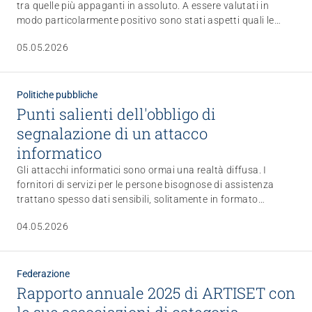
tra quelle più appaganti in assoluto. A essere valutati in
modo particolarmente positivo sono stati aspetti quali le
possibilità di crescita e di formazione continua, la grande
05.05.2026
importanza sociale e l’orgoglio per il proprio lavoro. È quanto
è emerso da uno studio nazionale condotto dall’istituto di
ricerca Sotomo nell’ambito della campagna «Fai una carriera
piena di umanità» promossa da ARTISET, Spitex Svizzera e
Politiche pubbliche
OdASanté.
Punti salienti dell'obbligo di
segnalazione di un attacco
informatico
Gli attacchi informatici sono ormai una realtà diffusa. I
fornitori di servizi per le persone bisognose di assistenza
trattano spesso dati sensibili, solitamente in formato
elettronico. Le strutture sanitarie fanno parte delle
04.05.2026
infrastrutture critiche, per le quali vige l'obbligo di segnalare
qualsiasi attacco informatico. Ecco i punti salienti.
Congresso
«Qui mi sento a casa»
Federazione
Rapporto annuale 2025 di ARTISET con
20.01.2027
Lausanne