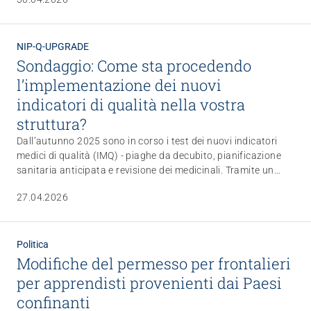
categoria CURAVIVA è chiaro: migliorare le condizioni di
lavoro è fondamentale, ma è fondamentale anche che queste
misure siano finanziate e rimangano attuabili nella pratica.
NIP-Q-UPGRADE
Sondaggio: Come sta procedendo
l’implementazione dei nuovi
indicatori di qualità nella vostra
struttura?
Dall’autunno 2025 sono in corso i test dei nuovi indicatori
medici di qualità (IMQ) - piaghe da decubito, pianificazione
sanitaria anticipata e revisione dei medicinali. Tramite un
sondaggio, desideriamo rilevare, da un lato, come viene
27.04.2026
attuata la raccolta dei dati e, dall’altro, come i nuovi temi
vengono gestiti nella pratica lavorativa quotidiana.
Partecipate e contribuite allo sviluppo continuo degli
indicatori di qualità e della qualità delle cure.
Politica
Modifiche del permesso per frontalieri
per apprendisti provenienti dai Paesi
confinanti