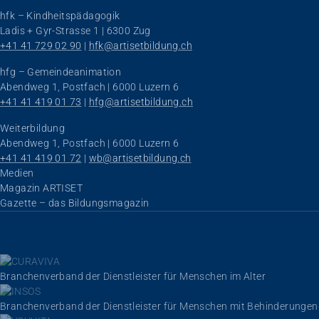
hfk – Kindheitspädagogik
Ladis + Gyr-Strasse 1 | 6300 Zug
+41 41 729 02 90
 | 
hfk@artisetbildung.ch
hfg – Gemeindeanimation
Abendweg 1, Postfach | 6000 Luzern 6
+41 41 419 01 73
 | 
hfg@artisetbildung.ch
Weiterbildung
Abendweg 1, Postfach | 6000 Luzern 6
+41 41 419 01 72
 | 
wb@artisetbildung.ch
Navigation überspringen
Medien
Magazin ARTISET
Gazette – das Bildungsmagazin
Branchenverband der Dienstleister für Menschen im Alter
Branchenverband der Dienstleister für Menschen mit Behinderungen