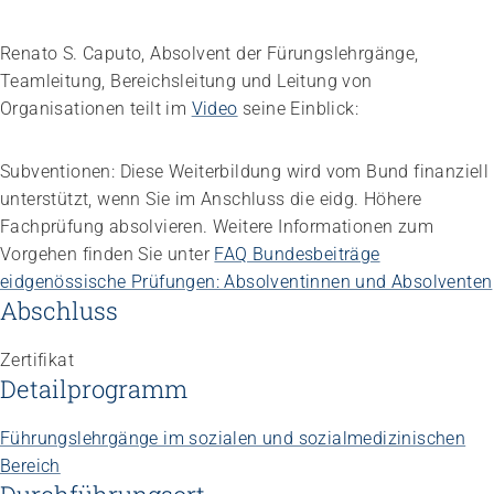
Renato S. Caputo, Absolvent der Fürungslehrgänge,
Teamleitung, Bereichsleitung und Leitung von
Organisationen teilt im
Video
seine Einblick:
Subventionen: Diese Weiterbildung wird vom Bund finanziell
unterstützt, wenn Sie im Anschluss die eidg. Höhere
Impuls
Umgang mit verhaltensbezogenen und
Fachprüfung absolvieren. Weitere Informationen zum
psychologischen Symptomen bei Menschen mit
Vorgehen finden Sie unter
FAQ Bundesbeiträge
Demenz
eidgenössische Prüfungen: Absolventinnen und Absolventen
20.08.2026
online
Abschluss
Zertifikat
Detailprogramm
Führungslehrgänge im sozialen und sozialmedizinischen
Bereich