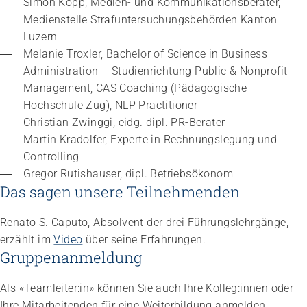
Simon Kopp, Medien- und Kommunikationsberater, 
Medienstelle Strafuntersuchungsbehörden Kanton 
Luzern
Melanie Troxler, Bachelor of Science in Business 
Administration – Studienrichtung Public & Nonprofit 
Management, CAS Coaching (Pädagogische 
Hochschule Zug), NLP Practitioner
Christian Zwinggi, eidg. dipl. PR-Berater
Martin Kradolfer, Experte in Rechnungslegung und 
Controlling
Gregor Rutishauser, dipl. Betriebsökonom
Das sagen unsere Teilnehmenden
Renato S. Caputo, Absolvent der drei Führungslehrgänge,
erzählt im
Video
über seine Erfahrungen.
Gruppenanmeldung
Als «Teamleiter:in» können Sie auch Ihre Kolleg:innen oder
Ihre Mitarbeitenden für eine Weiterbildung anmelden.