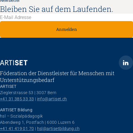
Newsletter
Bleiben Sie auf dem Laufenden.
Anmelden
ARTISET
Föderation der Dienstleister für Menschen mit
Unterstützungsbedarf
ARTISET
Zieglerstrasse 53 | 3007 Bern
+41 31 385 33 33
 | 
info@artiset.ch
ARTISET Bildung
hsl – Sozialpädagogik
Abendweg 1, Postfach | 6000 Luzern 6
+41 41 419 01 70
 | 
hsl@artisetbildung.ch