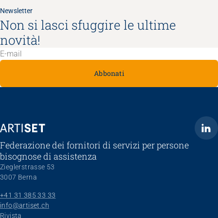
Newsletter
Non si lasci sfuggire le ultime
novità!
Abbonati
ARTISET
Federazione dei fornitori di servizi per persone
bisognose di assistenza
Zieglerstrasse 53
3007 Berna
+41 31 385 33 33
info@artiset.ch
Skip navigation
Rivista