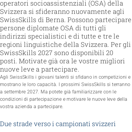
operatori socioassistenziali (OSA) della
Gestire e formare il personale
Svizzera si sfideranno nuovamente agli
Strutturare il lavoro e la cultura aziendale
Favorire l’inclusione nel mondo del lavoro
SwissSkills di Berna. Possono partecipare
Gestire l'azienda e applicare la legge
Lavorare con i familiari
Federazione
Garantire la sicurezza
persone diplomate OSA di tutti gli
Organizzare il fine vita
Team
Visione, missione, valori
Regolamentare il finanziamento
Gestire la transizione
indirizzi specialistici e di tutte e tre le
Lavorare in ARTISET
Politiche pubbliche & Prese di posizione
Sviluppare offerte
Rafforzare l’autodeterminazione
Affiliazione
regioni linguistiche della Svizzera. Per gli
Lavoro in rete
Pubblicizzare offerte
Affrontare le questioni di salute
Progetti
Promuovere la sostenibilità
SwissSkills 2027 sono disponibili 20
Tutelare l’integrità
Organizzare gli acquisti
Accompagnare in caso di demenza
posti. Motivate già ora le vostre migliori
Promuovere la salute mentale
nuove leve a partecipare.
Agli SwissSkills i giovani talenti si sfidano in competizioni e
mostrano le loro capacità. I prossimi SwissSkills si terranno
a settembre 2027. Ma potete già familiarizzare con le
condizioni di partecipazione e motivare le nuove leve della
vostra azienda a partecipare.
Due strade verso i campionati svizzeri