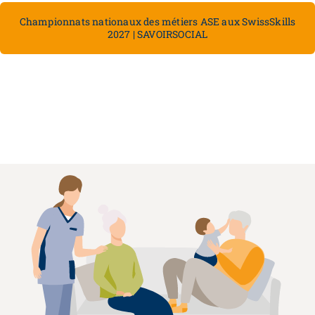
Championnats nationaux des métiers ASE aux SwissSkills
2027 | SAVOIRSOCIAL