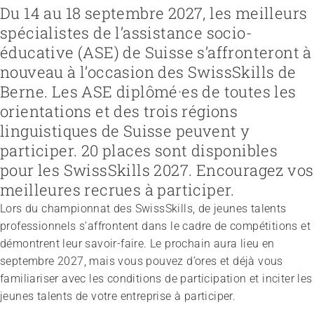
Du 14 au 18 septembre 2027, les meilleurs
spécialistes de l’assistance socio-
éducative (ASE) de Suisse s’affronteront à
Recruter et diriger du personnel
Fédération
nouveau à l’occasion des SwissSkills de
Organiser le travail et construire la culture d’entreprise
Équipe
Favoriser l'intégration professionnelle
Vision, mission, valeurs
Gérer l'entreprise et appliquer la loi
Travailler chez ARTISET
Berne. Les ASE diplômé·es de toutes les
Travailler avec les proches
Politiques publiques & Prises de position
Garantir la sécurité
Affiliation
Accompagner la fin de vie
Travail en réseaux
orientations et des trois régions
Régler le financement
Organiser les transitions
Projets
linguistiques de Suisse peuvent y
Développer des offres
Renforcer l’autodétermination
Promouvoir des offres
participer. 20 places sont disponibles
Aborder les questions de santé
Promouvoir la durabilité
Protéger l'intégrité
pour les SwissSkills 2027. Encouragez vos
Organiser des achats
Accompagner en cas de démence
meilleures recrues à participer.
Promouvoir la santé mentale
Lors du championnat des SwissSkills, de jeunes talents
professionnels s’affrontent dans le cadre de compétitions et
démontrent leur savoir-faire. Le prochain aura lieu en
septembre 2027, mais vous pouvez d’ores et déjà vous
familiariser avec les conditions de participation et inciter les
jeunes talents de votre entreprise à participer.