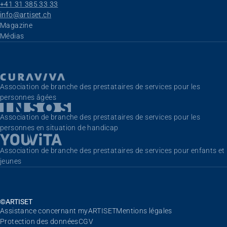
+41 31 385 33 33
info@artiset.ch
Aller au contenu
Magazine
Médias
Association de branche des prestataires de services pour les
personnes âgées
Association de branche des prestataires de services pour les
personnes en situation de handicap
Association de branche des prestataires de services pour enfants et
jeunes
©ARTISET
Aller au contenu
Assistance concernant myARTISET
Mentions légales
Protection des données
CGV