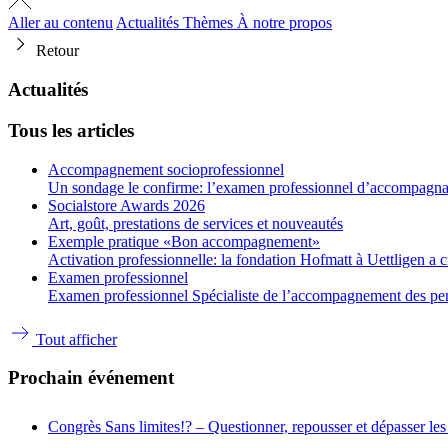
Aller au contenu
Actualités
Thèmes
À notre propos
Retour
Actualités
Tous les articles
Accompagnement socioprofessionnel
Un sondage le confirme: l’examen professionnel d’accompagnant
Socialstore Awards 2026
Art, goût, prestations de services et nouveautés
Exemple pratique «Bon accompagnement»
Activation professionnelle: la fondation Hofmatt à Uettligen a 
Examen professionnel
Examen professionnel Spécialiste de l’accompagnement des person
Tout afficher
Prochain événement
Congrès
Sans limites!? – Questionner, repousser et dépasser les