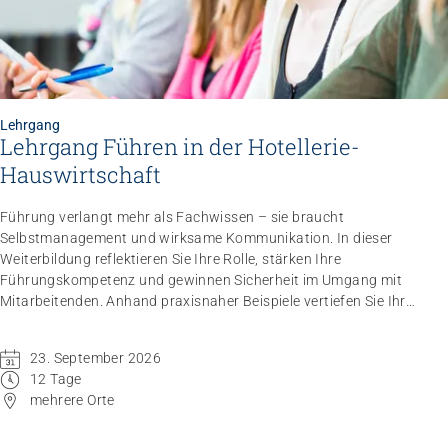
Lehrgang
Lehrgang Führen in der Hotellerie-
Hauswirtschaft
Impuls
Umgang mit verhaltensbezogenen und
Führung verlangt mehr als Fachwissen – sie braucht
psychologischen Symptomen bei Menschen mit
Selbstmanagement und wirksame Kommunikation. In dieser
Demenz
Weiterbildung reflektieren Sie Ihre Rolle, stärken Ihre
20.08.2026
online
Führungskompetenz und gewinnen Sicherheit im Umgang mit
Mitarbeitenden. Anhand praxisnaher Beispiele vertiefen Sie Ihr
Wissen. Die kompetenzorientierte Methodik unterstützt Sie dabei,
neue Impulse direkt in den Berufsalltag zu übertragen.
23. September 2026
12 Tage
mehrere Orte