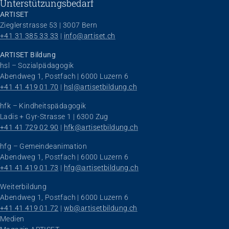
Unterstützungsbedarf
ARTISET
Zieglerstrasse 53 | 3007 Bern
+41 31 385 33 33
 | 
info@artiset.ch
ARTISET Bildung
hsl – Sozialpädagogik
Abendweg 1, Postfach | 6000 Luzern 6
+41 41 419 01 70
 | 
hsl@artisetbildung.ch
hfk – Kindheitspädagogik
Ladis + Gyr-Strasse 1 | 6300 Zug
+41 41 729 02 90
 | 
hfk@artisetbildung.ch
hfg – Gemeindeanimation
Abendweg 1, Postfach | 6000 Luzern 6
+41 41 419 01 73
 | 
hfg@artisetbildung.ch
Weiterbildung
Abendweg 1, Postfach | 6000 Luzern 6
+41 41 419 01 72
 | 
wb@artisetbildung.ch
Navigation überspringen
Medien