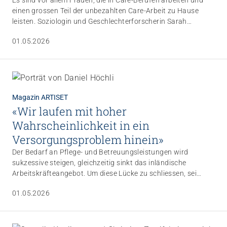
Es sind vor allem Frauen, die in Care-Berufen arbeiten und
einen grossen Teil der unbezahlten Care-Arbeit zu Hause
leisten. Soziologin und Geschlechterforscherin Sarah
Schilliger vom Interdisziplinären Zentrum für
01.05.2026
Geschlechterforschung (IZFG) der Uni Bern erläutert zentrale
Aspekte von Care-Arbeit und engagiert sich für eine bessere
ökonomische Anerkennung. Dies gelinge nur, wenn der hohe
gesellschaftliche Wert von Care-Arbeit breit anerkannt
werde.
Magazin ARTISET
«Wir laufen mit hoher
Wahrscheinlichkeit in ein
Versorgungsproblem hinein»
Der Bedarf an Pflege- und Betreuungsleistungen wird
sukzessive steigen, gleichzeitig sinkt das inländische
Arbeitskräfteangebot. Um diese Lücke zu schliessen, sei
neben der Förderung des inländischen
01.05.2026
Arbeitskräftepotenzials die Arbeitsmigration zwingend
erforderlich, unterstreicht Artiset-Geschäftsführer Daniel
Höchli – und erläutert, weshalb der Artiset-Vorstand Nein
sagt zur SVP-Volksinitiative «Keine 10-Millionen-Schweiz».