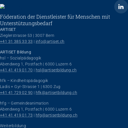
ARTISET
Föderation der Dienstleister für Menschen mit
Unterstützungsbedarf
ARTISET
Zieglerstrasse 53 | 3007 Bern
+41 31 385 33 33
 | 
info@artiset.ch
ARTISET Bildung
hsl – Sozialpädagogik
Abendweg 1, Postfach | 6000 Luzern 6
+41 41 419 01 70
 | 
hsl@artisetbildung.ch
hfk – Kindheitspädagogik
Ladis + Gyr-Strasse 1 | 6300 Zug
+41 41 729 02 90
 | 
hfk@artisetbildung.ch
hfg – Gemeindeanimation
Abendweg 1, Postfach | 6000 Luzern 6
+41 41 419 01 73
 | 
hfg@artisetbildung.ch
Weiterbildung