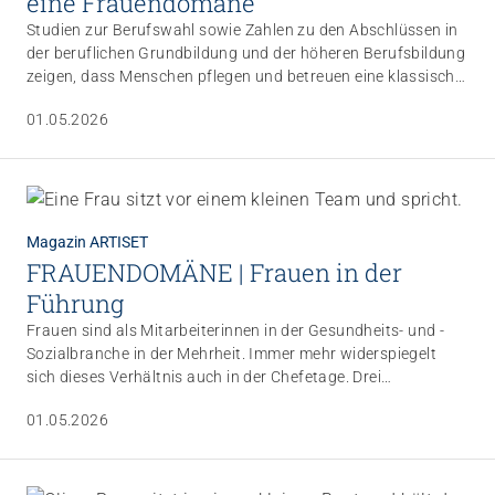
eine Frauendomäne
Studien zur Berufswahl sowie Zahlen zu den Abschlüssen in
der beruflichen Grundbildung und der höheren Berufsbildung
zeigen, dass Menschen pflegen und betreuen eine klassische
Frauendomäne ist – jedenfalls noch. Soziale Rollenbilder und
01.05.2026
geschlechtertypische Fähigkeitszuschreibungen scheinen
sich hartnäckig zu halten. Die Beiträge in unserem aktuellen
Magazin belegen dieses Faktum, machen aber gleichzeitig
deutlich, dass sich ein Wandel abzeichnet.
Magazin ARTISET
FRAUENDOMÄNE | Frauen in der
Führung
Frauen sind als Mitarbeiterinnen in der Gesundheits- und ­
Sozialbranche in der Mehrheit. Immer mehr widerspiegelt
sich dieses Verhältnis auch in der Chefetage. Drei
Institutionsleiterinnen reflektieren ihre Funktion und erzählen
01.05.2026
von ihren Erfahrungen und Erkenntnissen.