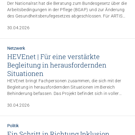
Der Nationalrat hat die Beratung zum Bundesgesetz über die
Arbeitsbedingungen in der Pflege (BGAP) und zur Änderung
des Gesundheitsberufegesetzes abgeschlossen. Für ARTISET
und den Branchenverband CURAVIVA ist klar: Verbesserte
30.04.2026
Arbeitsbedingungen sind zentral – entscheidend ist jedoch,
dass diese auch finanziert sind und in der Praxis umsetzbar
bleiben.
Netzwerk
HEVEnet | Für eine verstärkte
Begleitung in herausfordernden
Situationen
HEVEnet bringt Fachpersonen zusammen, die sich mit der
Begleitung in herausfordernden Situationen im Bereich
Behinderung befassen. Das Projekt befindet sich in voller
Expansion und bietet nun verschiedene Veranstaltungen an,
30.04.2026
um bewährte Praktiken zu fördern und den
Gedankenaustausch anzuregen. Seien Sie bei den nächsten
Treffen mit dabei!
Politik
Ein Schritt in Richtung Inklusion