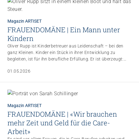
Magazin ARTISET
FRAUENDOMÄNE | Ein Mann unter
Kindern
Oliver Rupp ist Kinderbetreuer aus Leidenschaft – bei den
ganz Kleinen. Kinder ein Stück in ihrer Entwicklung zu
Impuls
begleiten, ist für ihn berufliche Erfüllung. Er ist überzeugt:
Umgang mit verhaltensbezogenen und
Eine gute Kinderbetreuung lebt von den Interaktionen mit
psychologischen Symptomen bei Menschen mit
01.05.2026
beiden Geschlechtern. Ein Porträt über einen Mann in einem
Demenz
typischen Frauenberuf.
20.08.2026
online
Magazin ARTISET
FRAUENDOMÄNE | «Wir brauchen
mehr Zeit und Geld für die Care-
Arbeit»