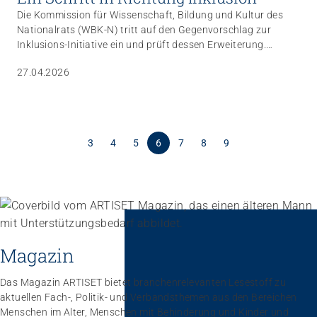
Die Kommission für Wissenschaft, Bildung und Kultur des
Nationalrats (WBK-N) tritt auf den Gegenvorschlag zur
Inklusions-Initiative ein und prüft dessen Erweiterung.
ARTISET und INSOS sind hocherfreut. Es gilt nun, die
27.04.2026
Dynamik zu nutzen und eine weitsichtige Inklusionspolitik in
der Schweiz zu verankern.
3
4
5
6
7
8
9
Magazin
Das Magazin ARTISET bietet branchenrelevanten Lesestoff zu
aktuellen Fach-, Politik- und Verbandsthemen aus den Bereichen
Menschen im Alter, Menschen mit Behinderung und Kinder und