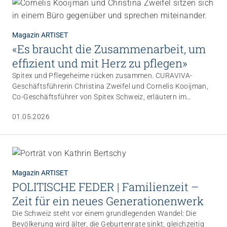
Magazin ARTISET
«Es braucht die Zusammenarbeit, um
effizient und mit Herz zu pflegen»
Spitex und Pflegeheime rücken zusammen. CURAVIVA-
Geschäftsführerin Christina Zweifel und Cornelis Kooijman,
Co-Geschäftsführer von Spitex Schweiz, erläutern im
gemeinsamen Interview von Spitex Magazin und Magazin
01.05.2026
ARTISET die Gründe und die Formen der Zusammenarbeit.
Wichtig für beide ist es, sich dabei der unterschiedlichen
Rollen von Spitex und Pflegeheimen bewusst zu bleiben.
Magazin ARTISET
POLITISCHE FEDER | Familienzeit –
Zeit für ein neues Generationenwerk
Die Schweiz steht vor einem grundlegenden Wandel: Die
Bevölkerung wird älter, die Geburtenrate sinkt, gleichzeitig