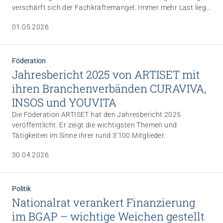
verschärft sich der Fachkräftemangel. Immer mehr Last liegt
auf der mittleren aktiven Generation. Sie ist erwerbstätig und
01.05.2026
finanziert unsere Sozialwerke, zieht Kinder gross und
übernimmt oft zusätzlich Betreuung für Angehörige. Dafür
braucht sie die bestmöglichen Rahmenbedingungen, um das
alles leisten zu können und gesund zu bleiben.
Föderation
Jahresbericht 2025 von ARTISET mit
ihren Branchenverbänden CURAVIVA,
INSOS und YOUVITA
Die Föderation ARTISET hat den Jahresbericht 2025
veröffentlicht. Er zeigt die wichtigsten Themen und
Tätigkeiten im Sinne ihrer rund 3'100 Mitglieder.
30.04.2026
Politik
Nationalrat verankert Finanzierung
im BGAP – wichtige Weichen gestellt