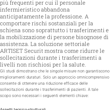
più frequenti per cui il personale
Gestire e formare il personale
infermieristico abbandona
Strutturare il lavoro e la cultura aziendale
Favorire l’inclusione nel mondo del lavoro
anticipatamente la professione. A
Gestire l'azienda e applicare la legge
Lavorare con i familiari
Federazione
Garantire la sicurezza
comportare rischi sostanziali per la
Organizzare il fine vita
Team
Visione, missione, valori
Regolamentare il finanziamento
Gestire la transizione
schiena sono soprattutto i trasferimenti e
Lavorare in ARTISET
Politiche pubbliche & Prese di posizione
Sviluppare offerte
Rafforzare l’autodeterminazione
Affiliazione
la mobilizzazione di persone bisognose di
Lavoro in rete
Pubblicizzare offerte
Affrontare le questioni di salute
Progetti
Promuovere la sostenibilità
assistenza. La soluzione settoriale
Tutelare l’integrità
Organizzare gli acquisti
Accompagnare in caso di demenza
ARTISET Securit mostra come ridurre le
Promuovere la salute mentale
sollecitazioni durante i trasferimenti a
livelli non rischiosi per la salute.
Gli studi dimostrano che le singole misure non garantiscono
miglioramenti duraturi. Solo un approccio omnicomprensivo
consente di ottenere una riduzione efficace delle
sollecitazioni durante i trasferimenti di pazienti. A tale
scopo sono necessari i seguenti elementi chiave:
Aspetti tecnico-strutturali