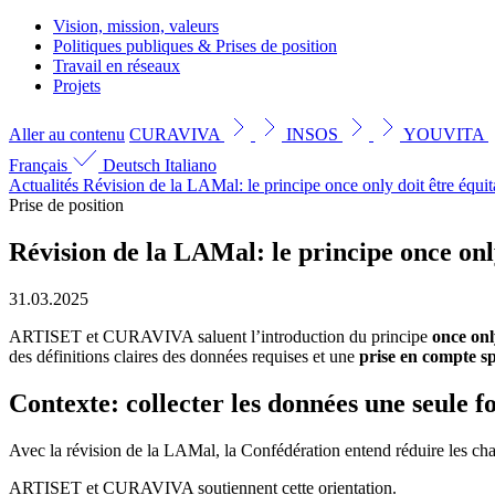
Vision, mission, valeurs
Politiques publiques & Prises de position
Travail en réseaux
Projets
Aller au contenu
CURAVIVA
INSOS
YOUVITA
Français
Deutsch
Italiano
Actualités
Révision de la LAMal: le principe once only doit être équit
Prise de position
Révision de la LAMal: le principe once onl
31.03.2025
ARTISET et CURAVIVA saluent l’introduction du principe
once onl
des définitions claires des données requises et une
prise en compte sp
Contexte: collecter les données une seule fo
Avec la révision de la LAMal, la Confédération entend réduire les cha
ARTISET et CURAVIVA soutiennent cette orientation.