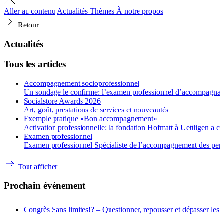
Aller au contenu
Actualités
Thèmes
À notre propos
Retour
Actualités
Tous les articles
Accompagnement socioprofessionnel
Un sondage le confirme: l’examen professionnel d’accompagnant
Socialstore Awards 2026
Art, goût, prestations de services et nouveautés
Exemple pratique «Bon accompagnement»
Activation professionnelle: la fondation Hofmatt à Uettligen a 
Examen professionnel
Examen professionnel Spécialiste de l’accompagnement des person
Tout afficher
Prochain événement
Congrès
Sans limites!? – Questionner, repousser et dépasser les