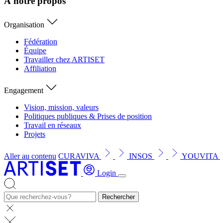
À notre propos
Organisation
Fédération
Équipe
Travailler chez ARTISET
Affiliation
Engagement
Vision, mission, valeurs
Politiques publiques & Prises de position
Travail en réseaux
Projets
Aller au contenu
CURAVIVA
INSOS
YOUVITA
Login
Rechercher