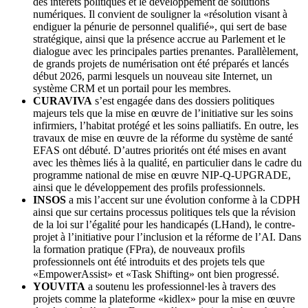
des intérêts politiques et le développement de solutions
numériques. Il convient de souligner la «résolution visant à
endiguer la pénurie de personnel qualifié», qui sert de base
stratégique, ainsi que la présence accrue au Parlement et le
dialogue avec les principales parties prenantes. Parallèlement,
de grands projets de numérisation ont été préparés et lancés
début 2026, parmi lesquels un nouveau site Internet, un
système CRM et un portail pour les membres.
CURAVIVA
s’est engagée dans des dossiers politiques
majeurs tels que la mise en œuvre de l’initiative sur les soins
infirmiers, l’habitat protégé et les soins palliatifs. En outre, les
travaux de mise en œuvre de la réforme du système de santé
EFAS ont débuté. D’autres priorités ont été mises en avant
avec les thèmes liés à la qualité, en particulier dans le cadre du
programme national de mise en œuvre NIP-Q-UPGRADE,
ainsi que le développement des profils professionnels.
INSOS
a mis l’accent sur une évolution conforme à la CDPH
ainsi que sur certains processus politiques tels que la révision
de la loi sur l’égalité pour les handicapés (LHand), le contre-
projet à l’initiative pour l’inclusion et la réforme de l’AI. Dans
la formation pratique (FPra), de nouveaux profils
professionnels ont été introduits et des projets tels que
«EmpowerAssist» et «Task Shifting» ont bien progressé.
YOUVITA
a soutenu les professionnel·les à travers des
projets comme la plateforme «kidlex» pour la mise en œuvre