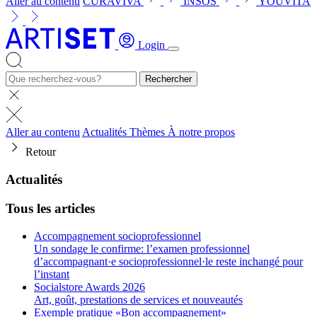
Aller au contenu
CURAVIVA
INSOS
YOUVITA
Login
Rechercher
Aller au contenu
Actualités
Thèmes
À notre propos
Retour
Actualités
Tous les articles
Accompagnement socioprofessionnel
Un sondage le confirme: l’examen professionnel
d’accompagnant·e socioprofessionnel·le reste inchangé pour
l’instant
Socialstore Awards 2026
Art, goût, prestations de services et nouveautés
Exemple pratique «Bon accompagnement»