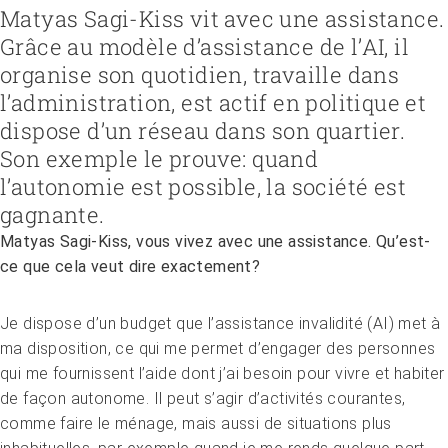
Matyas Sagi-Kiss vit avec une assistance.
Grâce au modèle d’assistance de l’AI, il
organise son quotidien, travaille dans
Recruter et diriger du personnel
Fédération
l’administration, est actif en politique et
Organiser le travail et construire la culture d’entreprise
Équipe
Favoriser l'intégration professionnelle
Vision, mission, valeurs
Gérer l'entreprise et appliquer la loi
Travailler chez ARTISET
dispose d’un réseau dans son quartier.
Travailler avec les proches
Politiques publiques & Prises de position
Garantir la sécurité
Affiliation
Accompagner la fin de vie
Travail en réseaux
Son exemple le prouve: quand
Régler le financement
Organiser les transitions
Projets
l’autonomie est possible, la société est
Développer des offres
Renforcer l’autodétermination
Promouvoir des offres
gagnante.
Aborder les questions de santé
Promouvoir la durabilité
Protéger l'intégrité
Matyas Sagi-Kiss, vous vivez avec une assistance. Qu’est-
Organiser des achats
Accompagner en cas de démence
ce que cela veut dire exactement?
Promouvoir la santé mentale
Je dispose d’un budget que l’assistance invalidité (AI) met à
ma disposition, ce qui me permet d’engager des personnes
qui me fournissent l’aide dont j’ai besoin pour vivre et habiter
de façon autonome. Il peut s’agir d’activités courantes,
comme faire le ménage, mais aussi de situations plus