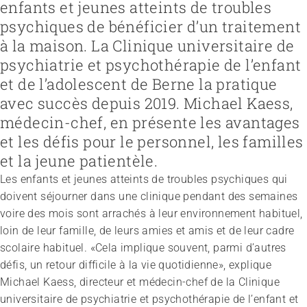
enfants et jeunes atteints de troubles
psychiques de bénéficier d’un traitement
à la maison. La Clinique universitaire de
Recruter et diriger du personnel
Fédération
psychiatrie et psychothérapie de l’enfant
Organiser le travail et construire la culture d’entreprise
Équipe
Favoriser l'intégration professionnelle
Vision, mission, valeurs
et de l’adolescent de Berne la pratique
Gérer l'entreprise et appliquer la loi
Travailler chez ARTISET
Travailler avec les proches
Politiques publiques & Prises de position
Garantir la sécurité
Affiliation
avec succès depuis 2019. Michael Kaess,
Accompagner la fin de vie
Travail en réseaux
Régler le financement
Organiser les transitions
Projets
médecin-chef, en présente les avantages
Développer des offres
Renforcer l’autodétermination
et les défis pour le personnel, les familles
Promouvoir des offres
Aborder les questions de santé
Promouvoir la durabilité
et la jeune patientèle.
Protéger l'intégrité
Organiser des achats
Accompagner en cas de démence
Les enfants et jeunes atteints de troubles psychiques qui
Promouvoir la santé mentale
doivent séjourner dans une clinique pendant des semaines
voire des mois sont arrachés à leur environnement habituel,
loin de leur famille, de leurs amies et amis et de leur cadre
scolaire habituel. «Cela implique souvent, parmi d’autres
défis, un retour difficile à la vie quotidienne», explique
Michael Kaess, directeur et médecin-chef de la Clinique
universitaire de psychiatrie et psychothérapie de l’enfant et