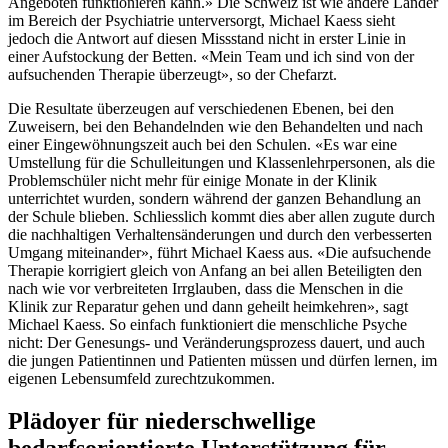
Angeboten funktionieren kann.» Die Schweiz ist wie andere Länder
im Bereich der Psychiatrie unterversorgt, Michael Kaess sieht
jedoch die Antwort auf diesen Missstand nicht in erster Linie in
einer Aufstockung der Betten. «Mein Team und ich sind von der
aufsuchenden Therapie überzeugt», so der Chefarzt.
Die Resultate überzeugen auf verschiedenen Ebenen, bei den
Zuweisern, bei den Behandelnden wie den Behandelten und nach
einer Eingewöhnungszeit auch bei den Schulen. «Es war eine
Umstellung für die Schulleitungen und Klassenlehrpersonen, als die
Problemschüler nicht mehr für einige Monate in der Klinik
unterrichtet wurden, sondern während der ganzen Behandlung an
der Schule blieben. Schliesslich kommt dies aber allen zugute durch
die nachhaltigen Verhaltensänderungen und durch den verbesserten
Umgang miteinander», führt Michael Kaess aus. «Die aufsuchende
Therapie korrigiert gleich von Anfang an bei allen Beteiligten den
nach wie vor verbreiteten Irrglauben, dass die Menschen in die
Klinik zur Reparatur gehen und dann geheilt heimkehren», sagt
Michael Kaess. So einfach funktioniert die menschliche Psyche
nicht: Der Genesungs- und Veränderungsprozess dauert, und auch
die jungen Patientinnen und Patienten müssen und dürfen lernen, im
eigenen Lebensumfeld zurechtzukommen.
Plädoyer für niederschwellige
bedarfsorientierte Unterstützung für