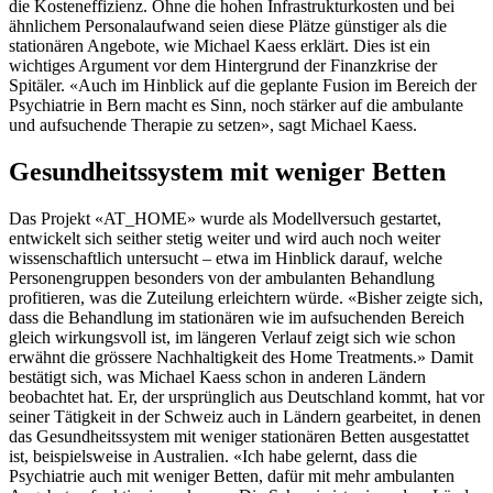
die Kosteneffizienz. Ohne die hohen Infrastrukturkosten und bei
ähnlichem Personalaufwand seien diese Plätze günstiger als die
stationären Angebote, wie Michael Kaess erklärt. Dies ist ein
wichtiges Argument vor dem Hintergrund der Finanzkrise der
Spitäler. «Auch im Hinblick auf die geplante Fusion im Bereich der
Psychiatrie in Bern macht es Sinn, noch stärker auf die ambulante
und aufsuchende Therapie zu setzen», sagt Michael Kaess.
Gesundheitssystem mit weniger Betten
Das Projekt «AT_HOME» wurde als Modellversuch gestartet,
entwickelt sich seither stetig weiter und wird auch noch weiter
wissenschaftlich untersucht – etwa im Hinblick darauf, welche
Personengruppen besonders von der ambulanten Behandlung
profitieren, was die Zuteilung erleichtern würde. «Bisher zeigte sich,
dass die Behandlung im stationären wie im aufsuchenden Bereich
gleich wirkungsvoll ist, im längeren Verlauf zeigt sich wie schon
erwähnt die grössere Nachhaltigkeit des Home Treatments.» Damit
bestätigt sich, was Michael Kaess schon in anderen Ländern
beobachtet hat. Er, der ursprünglich aus Deutschland kommt, hat vor
seiner Tätigkeit in der Schweiz auch in Ländern gearbeitet, in denen
das Gesundheitssystem mit weniger stationären Betten ausgestattet
ist, beispielsweise in Australien. «Ich habe gelernt, dass die
Psychiatrie auch mit weniger Betten, dafür mit mehr ambulanten