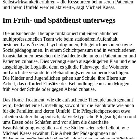
Selbstwirksamkeit erfahren – die Ressourcen bei unseren Patienten
und ihrem Umfeld werden aktiviert», sagt Michael Kaess.
Im Früh- und Spätdienst unterwegs
Die aufsuchende Therapie funktioniert mit einem ähnlichen
multiprofessionellen Team wie beim stationären Aufenthalt,
bestehend aus Ärzten, Psychologinnen, Pflegefachpersonen sowie
Sozialpädagoginnen. In einem Schicht­­pensum und in verschiedenen
Konstellationen besuchen die Fachleute die jungen Patientinnen und
Patienten zuhause. Dies verlangt einen ausgeklügelten Plan und eine
ausgeklügelte Logistik, denn es gilt die Fahrwege, die Wohnorte
und auch die veränderten Behandlungszeiten zu berücksichtigen.
Die Kinder und Jugendlichen gehen zur Schule, ihre Eltern zur
Arbeit, das erfordert Einsätze des Behandlungsteams am Morgen
früh vor der Schule oder gegen Abend zuhause.
Das Home Treatment, wie die aufsuchende Therapie auch genannt
wird, bedeutet eine Umstellung sowohl für die Fachkräfte wie auch
für die Familien und deren Umfeld. Die Pflegefachpersonen etwa
arbeiten stärker therapeutisch, da viele typische Pflegeaufgaben rund
ums Essen oder Schlafen und vor allem die dauerhafte
Beaufsichtigung wegfallen – diese Stellen seien sehr beliebt, wie
Michael Kaess erwähnt. Die Arbeit der Pädagoginnen und
Pädagogen verändert sich ebenfalls durch den erweiterten Wirkkreis