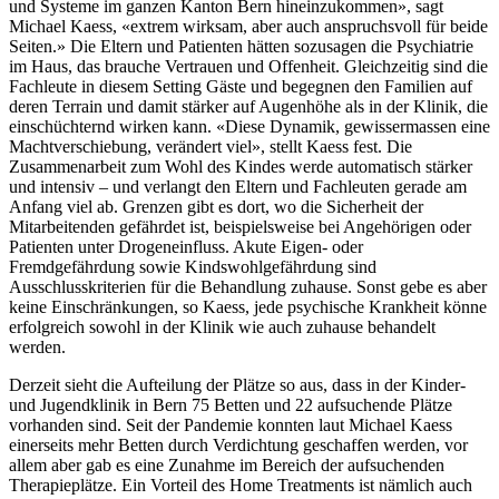
und Systeme im ganzen Kanton Bern hineinzukommen», sagt
Michael Kaess, «extrem wirksam, aber auch anspruchsvoll für beide
Seiten.» Die Eltern und Patienten hätten sozusagen die Psychiatrie
im Haus, das brauche Vertrauen und Offenheit. Gleichzeitig sind die
Fachleute in diesem Setting Gäste und begegnen den Familien auf
deren Terrain und damit stärker auf Augenhöhe als in der Klinik, die
einschüchternd wirken kann. «Diese Dynamik, gewissermassen eine
Machtverschiebung, verändert viel», stellt Kaess fest. Die
Zusammenarbeit zum Wohl des Kindes werde automatisch stärker
und intensiv – und verlangt den Eltern und Fachleuten gerade am
Anfang viel ab. Grenzen gibt es dort, wo die Sicherheit der
Mitarbeitenden gefährdet ist, beispielsweise bei Angehörigen oder
Patienten unter Drogen­einfluss. Akute Eigen- oder
Fremdgefährdung sowie Kindswohlgefährdung sind
Ausschlusskriterien für die Behandlung zuhause. Sonst gebe es aber
keine Einschränkungen, so Kaess, jede psychische Krankheit könne
erfolgreich sowohl in der Klinik wie auch zuhause behandelt
werden.
Derzeit sieht die Aufteilung der Plätze so aus, dass in der Kinder-
und Jugendklinik in Bern 75 Betten und 22 aufsuchende Plätze
vorhanden sind. Seit der Pandemie konnten laut Michael Kaess
einerseits mehr Betten durch Verdichtung geschaffen werden, vor
allem aber gab es eine Zunahme im Bereich der aufsuchenden
Therapieplätze. Ein Vorteil des Home Treatments ist nämlich auch