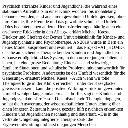
Psychisch erkrankte Kinder und Jugendliche, die während eines
stationären Aufenthalts in einer Klinik wochen- bis monatelang
behandelt werden, sind aus ihrem gewohnten Umfeld gerissen, ohne
ihre Familie, ihre Freunde und das gewohnte schulische Umfeld.
«Dies bedeutet neben anderen Herausforderungen häufig auch eine
erschwerte Rückkehr in den Alltag», erklärt Michael Kaess,
Direktor und Chefarzt der Berner Universitätsklinik für Kinder- und
Jugendpsychiatrie und Psychotherapie. Ab 2019 wurde in Bern ein
neues Modell ausprobiert und ­evaluiert – das Projekt «­AT_­HOME»,
das die aufsuchende Therapie bei den Kindern und Jugendlichen
zuhause ermöglicht. «Das System, in dem unsere jungen Patienten
leben, hat eine grosse Bedeutung: Einerseits sind schwierige
familiäre Situationen und schulische Probleme mitverantwortlich für
psychische Probleme. Andererseits ist das Umfeld wesentlich für die
Genesung», erläutert Michael Kaess. «Auch wenn wir tolle
Therapieerfolge in der Klinik erreichen – unter der Käseglocke
gewissermassen – kann die positive Wirkung zurück im gewohnten
Umfeld weniger lange andauern als erhofft», sagt der Kinder- und
Jugendpsychiatrie-Professor. Die aufsuchende Therapie hingegen,
so hat die Auswertung der wissenschaftlichen Untersuchung über
einen längeren Zeitraum hinweg gezeigt, hilft psychisch erkrankten
Kindern und Jugendlichen nachhaltig und dauerhaft. «Die in die
vertraute Umgebung integrierte Therapie stärkt die
Eigenverantwortung und lässt die jungen Menschen