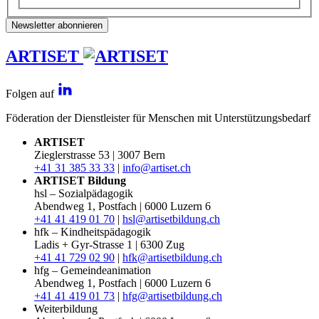
Newsletter abonnieren
ARTISET
Folgen auf
Föderation der Dienstleister für Menschen mit Unterstützungsbedarf
ARTISET
Zieglerstrasse 53 | 3007 Bern
+41 31 385 33 33
|
info@artiset.ch
ARTISET Bildung
hsl – Sozialpädagogik
Abendweg 1, Postfach | 6000 Luzern 6
+41 41 419 01 70
|
hsl@artisetbildung.ch
hfk – Kindheitspädagogik
Ladis + Gyr-Strasse 1 | 6300 Zug
+41 41 729 02 90
|
hfk@artisetbildung.ch
hfg – Gemeindeanimation
Abendweg 1, Postfach | 6000 Luzern 6
+41 41 419 01 73
|
hfg@artisetbildung.ch
Weiterbildung