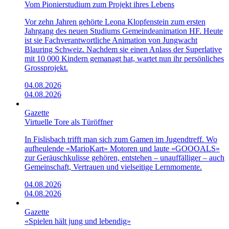
Vom Pionierstudium zum Projekt ihres Lebens
Vor zehn Jahren gehörte Leona Klopfenstein zum ersten
Jahrgang des neuen Studiums Gemeindeanimation HF. Heute
ist sie Fachverantwortliche Animation von Jungwacht
Blauring Schweiz. Nachdem sie einen Anlass der Superlative
mit 10 000 Kindern gemanagt hat, wartet nun ihr persönliches
Grossprojekt.
04.08.2026
04.08.2026
Gazette
Virtuelle Tore als Türöffner
In Fislisbach trifft man sich zum Gamen im Jugendtreff. Wo
aufheulende «Mario­Kart»­ Motoren und laute «GOOOALS»
zur Geräuschkulisse gehören, entstehen – unauffälliger – auch
Gemeinschaft, Vertrauen und vielseitige Lernmomente.
04.08.2026
04.08.2026
Gazette
«Spielen hält jung und lebendig»