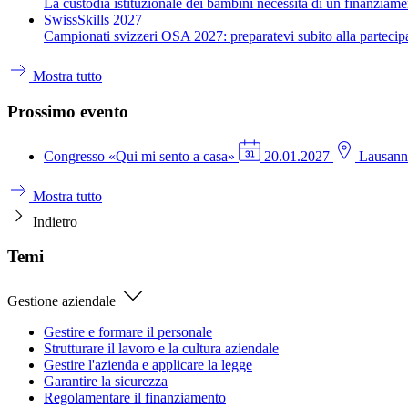
La custodia istituzionale dei bambini necessita di un finanziame
SwissSkills 2027
Campionati svizzeri OSA 2027: preparatevi subito alla partecip
Mostra tutto
Prossimo evento
Congresso
«Qui mi sento a casa»
20.01.2027
Lausann
Mostra tutto
Indietro
Temi
Gestione aziendale
Gestire e formare il personale
Strutturare il lavoro e la cultura aziendale
Gestire l'azienda e applicare la legge
Garantire la sicurezza
Regolamentare il finanziamento