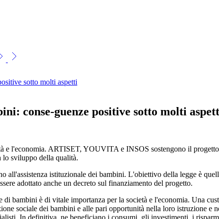
sitive sotto molti aspetti
ini: conse-guenze positive sotto molti aspett
società e l'economia. ARTISET, YOUVITA e INSOS sostengono il progetto
 lo sviluppo della qualità.
ll'assistenza istituzionale dei bambini. L'obiettivo della legge è quello d
essere adottato anche un decreto sul finanziamento del progetto.
 di bambini è di vitale importanza per la società e l'economia. Una custo
ione sociale dei bambini e alle pari opportunità nella loro istruzione e 
sti. In definitiva, ne beneficiano i consumi, gli investimenti, i risparmi e