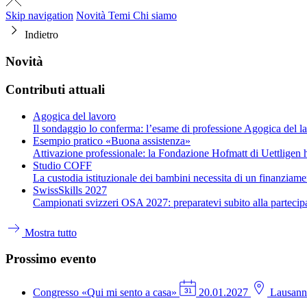
Skip navigation
Novità
Temi
Chi siamo
Indietro
Novità
Contributi attuali
Agogica del lavoro
Il sondaggio lo conferma: l’esame di professione Agogica del la
Esempio pratico «Buona assistenza»
Attivazione professionale: la Fondazione Hofmatt di Uettligen ha
Studio COFF
La custodia istituzionale dei bambini necessita di un finanziame
SwissSkills 2027
Campionati svizzeri OSA 2027: preparatevi subito alla partecip
Mostra tutto
Prossimo evento
Congresso
«Qui mi sento a casa»
20.01.2027
Lausann