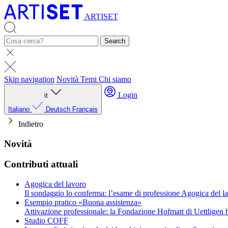
ARTISET
Search
Skip navigation
Novità
Temi
Chi siamo
Login
it
Italiano
Deutsch
Français
Indietro
Novità
Contributi attuali
Agogica del lavoro
Il sondaggio lo conferma: l’esame di professione Agogica del la
Esempio pratico «Buona assistenza»
Attivazione professionale: la Fondazione Hofmatt di Uettligen ha
Studio COFF