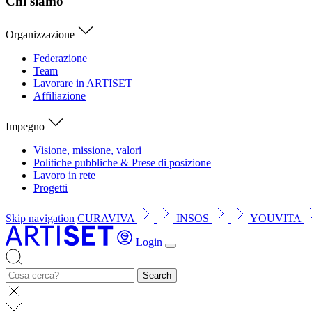
Chi siamo
Organizzazione
Federazione
Team
Lavorare in ARTISET
Affiliazione
Impegno
Visione, missione, valori
Politiche pubbliche & Prese di posizione
Lavoro in rete
Progetti
Skip navigation
CURAVIVA
INSOS
YOUVITA
Login
Search