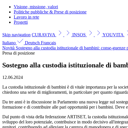
Visione, missione, valori
Politiche pubbliche & Prese di posizione
Lavoro in rete
Progetti
Skip navigation
CURAVIVA
INSOS
YOUVITA
Italiano
Deutsch
Français
Novità
Sostegno alla custodia istituzionale di bambini: conse-guenze po
Presa di posizione
Sostegno alla custodia istituzionale di bamb
12.06.2024
La custodia istituzionale di bambini è di vitale importanza per la 
chiedono una serie di miglioramenti, in particolare per quanto riguarda
Da tre anni è in discussione in Parlamento una nuova legge sul sostegno a
formazione e di contribuire alle pari opportunità per i bambini. Deve 
Dal punto di vista della federazione ARTISET, la custodia istituzionale
sviluppo del loro potenziale, contribuisce in modo decisivo all'integraz
genitori, contribuendo ad alleviare la carenza di manodopera e di speciali