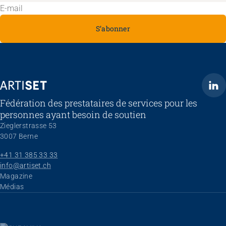
S’abonner
ARTISET
Fédération des prestataires de services pour les
personnes ayant besoin de soutien
Zieglerstrasse 53
3007 Berne
+41 31 385 33 33
info@artiset.ch
Aller au contenu
Magazine
Médias