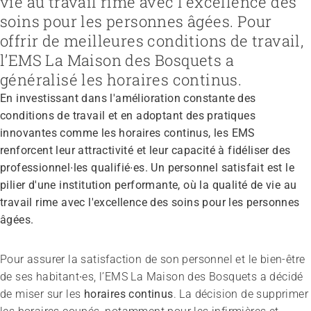
vie au travail rime avec l'excellence des
soins pour les personnes âgées. Pour
offrir de meilleures conditions de travail,
l’EMS La Maison des Bosquets a
Recruter et diriger du personnel
Fédération
Organiser le travail et construire la culture d’entreprise
Équipe
Favoriser l'intégration professionnelle
Vision, mission, valeurs
généralisé les horaires continus.
Gérer l'entreprise et appliquer la loi
Travailler chez ARTISET
Travailler avec les proches
Politiques publiques & Prises de position
En investissant dans l'amélioration constante des
Garantir la sécurité
Affiliation
Accompagner la fin de vie
Travail en réseaux
Régler le financement
conditions de travail et en adoptant des pratiques
Organiser les transitions
Projets
Développer des offres
Renforcer l’autodétermination
innovantes comme les horaires continus, les EMS
Promouvoir des offres
Aborder les questions de santé
renforcent leur attractivité et leur capacité à fidéliser des
Promouvoir la durabilité
Protéger l'intégrité
professionnel∙les qualifié∙es. Un personnel satisfait est le
Organiser des achats
Accompagner en cas de démence
pilier d'une institution performante, où la qualité de vie au
Promouvoir la santé mentale
travail rime avec l'excellence des soins pour les personnes
âgées.
Pour assurer la satisfaction de son personnel et le bien-être
de ses habitant∙es, l’EMS La Maison des Bosquets a décidé
de miser sur les
horaires continus
. La décision de supprimer