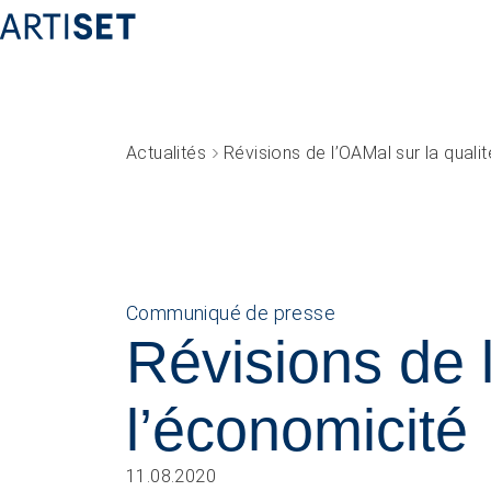
Actualités
Fédération
Équipe
Travailler chez ARTISET
Affiliation
Communiqué de presse
Vision, mission, valeurs
Révisions de l
Politiques publiques & Prises de position
Travail en réseaux
l’économicité
Projets
11.08.2020