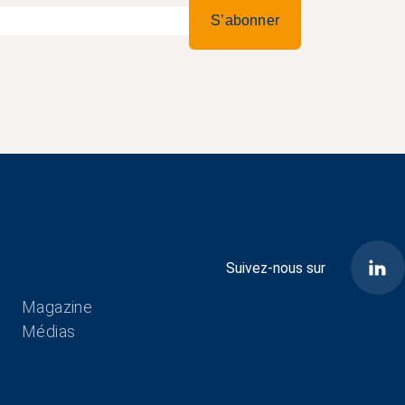
S’abonner
Suivez-nous sur
Aller au contenu
Magazine
Médias