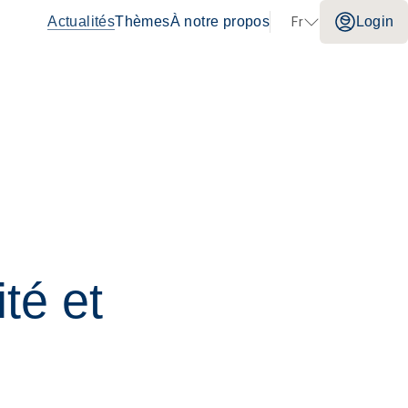
Actualités
Thèmes
À notre propos
Login
Fr
Aller au contenu
Congrès
Sans limites!? – Questionner, repousser et
dépasser les limites
26.08.2026
Interlaken
té et