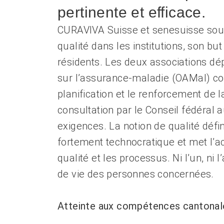
Renforcer l’autodétermination
pertinente et efficace.
Aborder les questions de santé
Protéger l'intégrité
CURAVIVA Suisse et senesuisse souh
Accompagner en cas de démence
qualité dans les institutions, son but
Promouvoir la santé mentale
résidents. Les deux associations dé
sur l’assurance-maladie (OAMal) co
planification et le renforcement de l
consultation par le Conseil fédéral
exigences. La notion de qualité défi
fortement technocratique et met l’ac
qualité et les processus. Ni l’un, ni 
de vie des personnes concernées.
Atteinte aux compétences cantonal