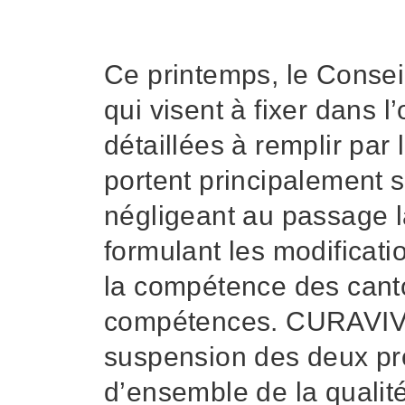
Recruter et diriger du personnel
Organiser le travail et construire la culture d’entreprise
Ce printemps, le Conseil
Gérer l'entreprise et appliquer la loi
qui visent à fixer dans 
Garantir la sécurité
détaillées à remplir par
Régler le financement
Développer des offres
portent principalement su
Promouvoir des offres
négligeant au passage la 
Promouvoir la durabilité
Organiser des achats
formulant les modificati
la compétence des canton
Favoriser l'intégration professionnelle
compétences. CURAVIVA
Travailler avec les proches
suspension des deux pro
Accompagner la fin de vie
Organiser les transitions
d’ensemble de la qualit