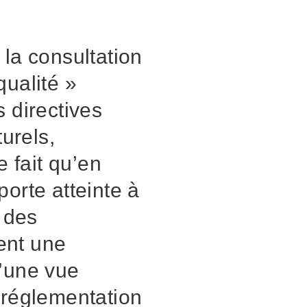
 la consultation
qualité »
 directives
turels,
e fait qu’en
orte atteinte à
n des
ent une
d’une vue
 réglementation