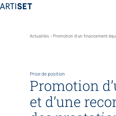
Actualités
Fédération
Équipe
Travailler chez ARTISET
Affiliation
Prise de position
Vision, mission, valeurs
Promotion d’
Politiques publiques & Prises de position
Travail en réseaux
et d’une rec
Projets