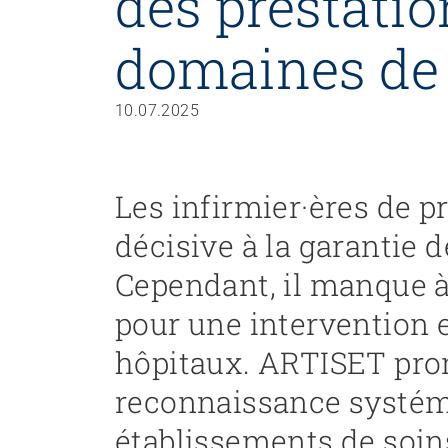
des prestatio
domaines de
Recruter et diriger du personnel
Organiser le travail et construire la culture d’entreprise
Gérer l'entreprise et appliquer la loi
10.07.2025
Garantir la sécurité
Régler le financement
Développer des offres
Les infirmier·ères de p
Promouvoir des offres
Promouvoir la durabilité
décisive à la garantie 
Organiser des achats
Cependant, il manque à 
pour une intervention 
Favoriser l'intégration professionnelle
hôpitaux. ARTISET pro
Travailler avec les proches
reconnaissance systéma
Accompagner la fin de vie
Organiser les transitions
établissements de soin