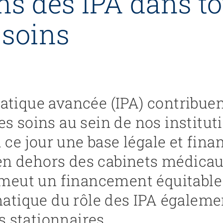
ns des IPA dans to
 soins
ratique avancée (IPA) contribue
des soins au sein de nos instit
ce jour une base légale et fina
en dehors des cabinets médicau
meut un financement équitable
tique du rôle des IPA égaleme
s stationnaires.