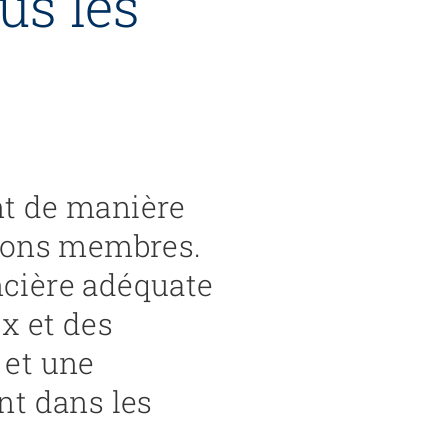
us les
nt de manière
utions membres.
ncière adéquate
x et des
 et une
nt dans les