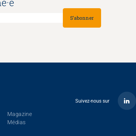
é·e
S’abonner
Suivez-nous sur
Aller au contenu
Magazine
Médias