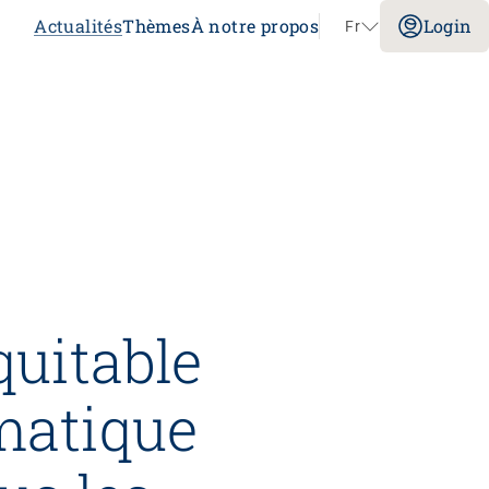
Actualités
Thèmes
À notre propos
Login
Fr
Aller au contenu
Congrès
Sans limites!? – Questionner, repousser et
dépasser les limites
26.08.2026
Interlaken
quitable
matique