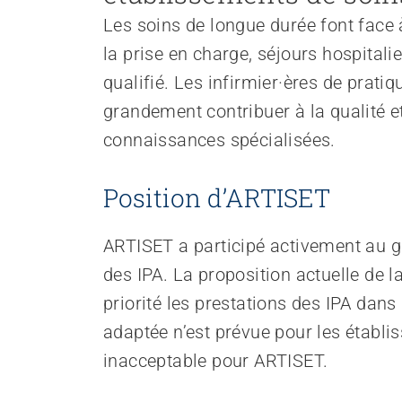
Renforcer l’autodétermination
Les soins de longue durée font face 
Aborder les questions de santé
Protéger l'intégrité
la prise en charge, séjours hospitali
Accompagner en cas de démence
qualifié. Les infirmier·ères de prati
Promouvoir la santé mentale
grandement contribuer à la qualité et
connaissances spécialisées.
Position d’ARTISET
ARTISET a participé activement au gr
des IPA. La proposition actuelle de l
priorité les prestations des IPA dan
adaptée n’est prévue pour les établi
inacceptable pour ARTISET.