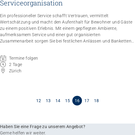
Serviceorganisation
Ein professioneller Service schafft Vertrauen, vermittelt
Wertschätzung und macht den Aufenthalt für Bewohner und Gäste
zu einem positiven Erlebnis. Mit einem gepflegten Ambiente,
aufmerksamem Service und einer gut organisierten
Zusammenarbeit sorgen Sie bei festlichen Anlässen und Banketten
für Qualität. Beim Servieren eines Viergangmenüs mit passender
Getränkebegleitung wenden Sie das Gelernte direkt an und festigen
Termine folgen
Ihre Kompetenzen praxisnah.
2 Tage
Zürich
12
13
14
15
16
17
18
Haben Sie eine Frage zu unserem Angebot?
Gerne helfen wir weiter.