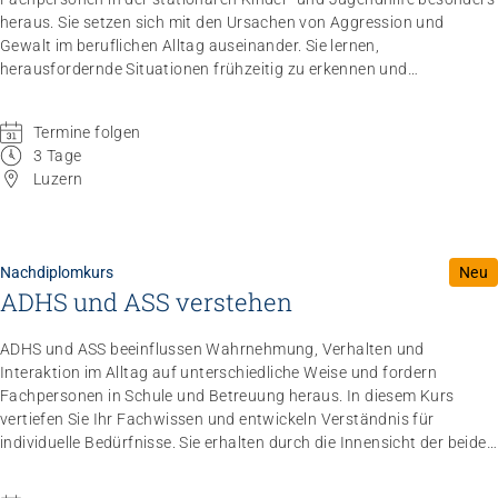
heraus. Sie setzen sich mit den Ursachen von Aggression und
Gewalt im beruflichen Alltag auseinander. Sie lernen,
herausfordernde Situationen frühzeitig zu erkennen und
deeskalierend zu handeln. So stärken Sie Ihre professionelle Präsenz
und sorgen für Sicherheit im Umgang mit angespannten
Termine folgen
Situationen.
Dieses Angebot kann sowohl als Pflichtmodul des NDK
3 Tage
Intensivpädagogik als auch als Einzelkurs gebucht werden.
Luzern
Nachdiplomkurs
Neu
ADHS und ASS verstehen
ADHS und ASS beeinflussen Wahrnehmung, Verhalten und
Interaktion im Alltag auf unterschiedliche Weise und fordern
Fachpersonen in Schule und Betreuung heraus. In diesem Kurs
vertiefen Sie Ihr Fachwissen und entwickeln Verständnis für
individuelle Bedürfnisse. Sie erhalten durch die Innensicht der beiden
Referenten einen Überblick auf die neuropsychologischen
Auswirkungen und lernen Menschen mit ADHS und ASS