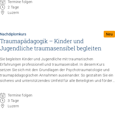
Termine folgen
ressourcenorientiert, professionell und alltagsnah zu begleiten.
2 Tage
Luzern
Nachdiplomkurs
Neu
Traumapädagogik – Kinder und
Jugendliche traumasensibel begleiten
Sie begleiten Kinder und Jugendliche mit traumatischen
Erfahrungen professionell und traumasensibel. In diesem Kurs
setzen Sie sich mit den Grundlagen der Psychotraumatologie und
traumapädagogischen Annahmen auseinander. So gestalten Sie ein
sicheres und unterstützendes Umfeld für alle Beteiligten und fördern
Selbstwirksamkeit sowie Partizipation im Alltag.
Dieses Angebot
kann sowohl als Pflichtmodul des NDK Intensivpädagogik als auch
Termine folgen
als Einzelkurs gebucht werden.
3 Tage
Luzern