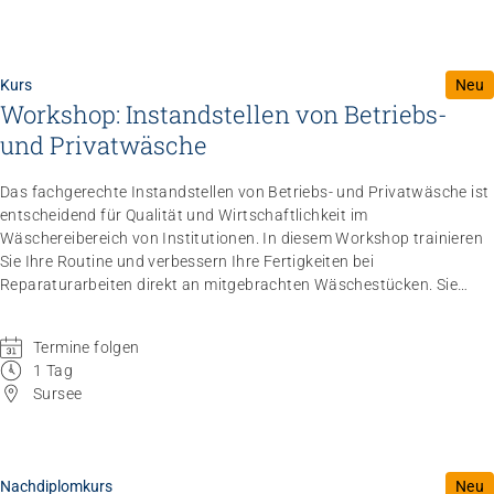
Kurs
Neu
Workshop: Instandstellen von Betriebs-
und Privatwäsche
Das fachgerechte Instandstellen von Betriebs- und Privatwäsche ist
entscheidend für Qualität und Wirtschaftlichkeit im
Wäschereibereich von Institutionen. In diesem Workshop trainieren
Sie Ihre Routine und verbessern Ihre Fertigkeiten bei
Reparaturarbeiten direkt an mitgebrachten Wäschestücken. Sie
erfahren, wie Sie auch anspruchsvollere Instandstellungsarbeiten (z.
B. Verschlüsse ersetzen, Stoffflächen ausbessern und Schnittkanten
Termine folgen
versäubern) effizient und professionell umsetzen.
1 Tag
Sursee
Nachdiplomkurs
Neu