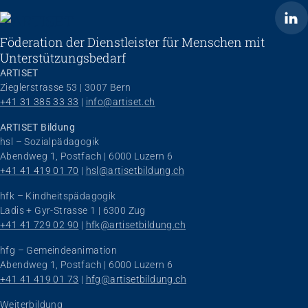
ARTISET
Föderation der Dienstleister für Menschen mit
Unterstützungsbedarf
ARTISET
Zieglerstrasse 53 | 3007 Bern
+41 31 385 33 33
 | 
info@artiset.ch
ARTISET Bildung
hsl – Sozialpädagogik
Abendweg 1, Postfach | 6000 Luzern 6
+41 41 419 01 70
 | 
hsl@artisetbildung.ch
hfk – Kindheitspädagogik
Ladis + Gyr-Strasse 1 | 6300 Zug
+41 41 729 02 90
 | 
hfk@artisetbildung.ch
hfg – Gemeindeanimation
Abendweg 1, Postfach | 6000 Luzern 6
+41 41 419 01 73
 | 
hfg@artisetbildung.ch
Weiterbildung