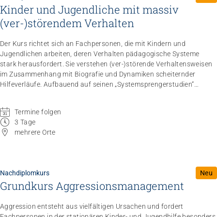
Kinder und Jugendliche mit massiv
(ver-)störendem Verhalten
Der Kurs richtet sich an Fachpersonen, die mit Kindern und
Jugendlichen arbeiten, deren Verhalten pädagogische Systeme
stark herausfordert. Sie verstehen (ver-)störende Verhaltensweisen
im Zusammenhang mit Biografie und Dynamiken scheiternder
Hilfeverläufe. Aufbauend auf seinen „Systemsprengerstudien“
vermittelt Menno Baumann zentrale Grundlagen der
Intensivpädagogik und schafft Verbindungen zu den weiteren
Termine folgen
Modulen des NDK Intensivpädagogik.
Dieses Angebot kann sowohl
3 Tage
als Pflichtmodul des NDK Intensivpädagogik als auch als Einzelkurs
mehrere Orte
gebucht werden.
Nachdiplomkurs
Neu
Grundkurs Aggressionsmanagement
Aggression entsteht aus vielfältigen Ursachen und fordert
Fachpersonen in der stationären Kinder- und Jugendhilfe besonders