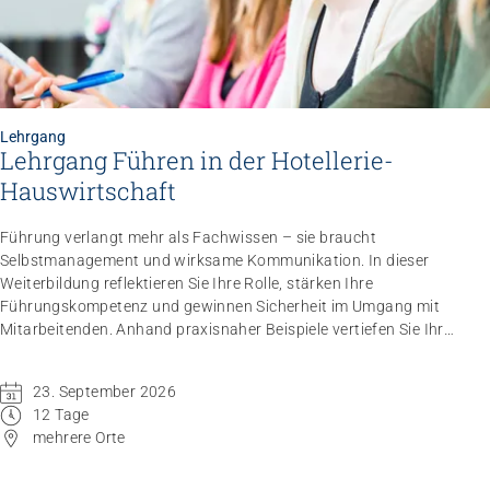
Lehrgang
Lehrgang Führen in der Hotellerie-
Hauswirtschaft
Impuls
Umgang mit verhaltensbezogenen und
Führung verlangt mehr als Fachwissen – sie braucht
psychologischen Symptomen bei Menschen mit
Selbstmanagement und wirksame Kommunikation. In dieser
Demenz
Weiterbildung reflektieren Sie Ihre Rolle, stärken Ihre
20.08.2026
online
Führungskompetenz und gewinnen Sicherheit im Umgang mit
Mitarbeitenden. Anhand praxisnaher Beispiele vertiefen Sie Ihr
Wissen. Die kompetenzorientierte Methodik unterstützt Sie dabei,
neue Impulse direkt in den Berufsalltag zu übertragen.
23. September 2026
12 Tage
mehrere Orte