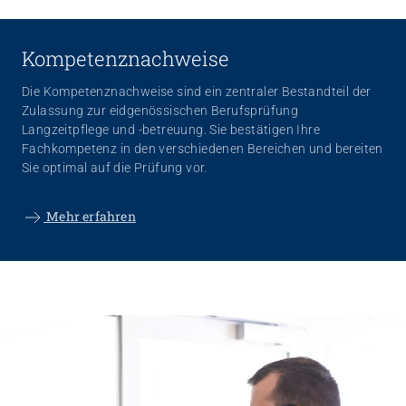
Kompetenznachweise
Die Kompetenznachweise sind ein zentraler Bestandteil der
Zulassung zur eidgenössischen Berufsprüfung
Langzeitpflege und -betreuung. Sie bestätigen Ihre
Fachkompetenz in den verschiedenen Bereichen und bereiten
Sie optimal auf die Prüfung vor.
Mehr erfahren