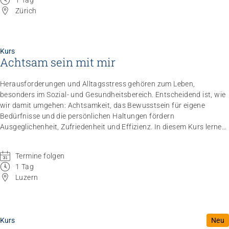
Zürich
Kurs
Achtsam sein mit mir
Herausforderungen und Alltagsstress gehören zum Leben,
besonders im Sozial- und Gesundheitsbereich. Entscheidend ist, wie
wir damit umgehen: Achtsamkeit, das Bewusstsein für eigene
Bedürfnisse und die persönlichen Haltungen fördern
Ausgeglichenheit, Zufriedenheit und Effizienz. In diesem Kurs lernen
Sie, mit praktischen Methoden die Balance zwischen Beruf,
Beziehungen und Zeit für sich selbst zu stärken.
Termine folgen
1 Tag
Luzern
Kurs
Neu