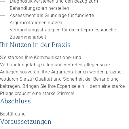
Diagnostik verstehen und den Bezug zum 
Behandlungsplan herstellen
Assessment als Grundlage für fundierte 
Argumentationen nutzen
Verhandlungsstrategien für die interprofessionelle 
Zusammenarbeit
Ihr Nutzen in der Praxis
Impuls
Sie stärken Ihre Kommunikations- und
Umgang mit verhaltensbezogenen und
psychologischen Symptomen bei Menschen mit
Verhandlungsfähigkeiten und vertreten pflegerische
Demenz
Anliegen souverän. Ihre Argumentationen werden präziser,
20.08.2026
online
wodurch Sie zur Qualität und Sicherheit der Behandlung
beitragen. Bringen Sie Ihre Expertise ein – denn eine starke
Pflege braucht eine starke Stimme!
Abschluss
Bestätigung
Voraussetzungen