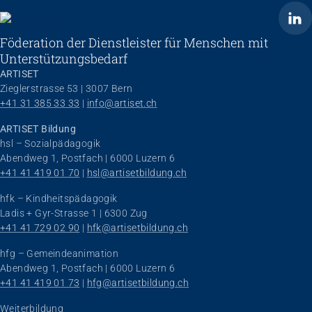
ARTISET
Föderation der Dienstleister für Menschen mit
Unterstützungsbedarf
ARTISET
Zieglerstrasse 53 | 3007 Bern
+41 31 385 33 33
 | 
info@artiset.ch
ARTISET Bildung
hsl – Sozialpädagogik
Abendweg 1, Postfach | 6000 Luzern 6
+41 41 419 01 70
 | 
hsl@artisetbildung.ch
hfk – Kindheitspädagogik
Ladis + Gyr-Strasse 1 | 6300 Zug
+41 41 729 02 90
 | 
hfk@artisetbildung.ch
hfg – Gemeindeanimation
Abendweg 1, Postfach | 6000 Luzern 6
+41 41 419 01 73
 | 
hfg@artisetbildung.ch
Weiterbildung