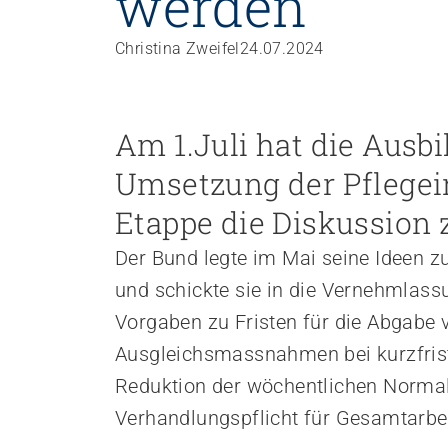
werden
Personal rekrutieren und führen
Christina Zweifel
24.07.2024
Arbeit und Betriebskultur gestalten
Betrieb führen und Recht umsetzen
Sicherheit gewährleisten
Am 1.Juli hat die Ausbi
Finanzierung regeln
Umsetzung der Pflegein
Angebote bewerben
Angebote entwickeln
Etappe die Diskussion
Nachhaltigkeit fördern
Der Bund legte im Mai seine Ideen z
Einkauf organisieren
und schickte sie in die Vernehmlass
Vorgaben zu Fristen für die Abgabe v
Berufliche Inklusion fördern
Ausgleichsmassnahmen bei kurzfrist
Mit Angehörigen arbeiten
Reduktion der wöchentlichen Normalar
Lebensende gestalten
Verhandlungspflicht für Gesamtarbei
Übergänge gestalten