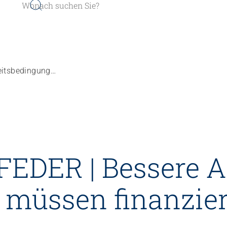
POLITISCHE FEDER | Bessere Arbeits­bedingungen müssen finanziert werden
er werden
Sozial- und Selbstkompe
EDER | Bessere A
r finden
Führung und Manageme
Kindheits- und Sozialpä
 müssen finanzier
Pflege und Betreuung
Gastronomie und Hauswi
Weiterbildungen in Ihrer I