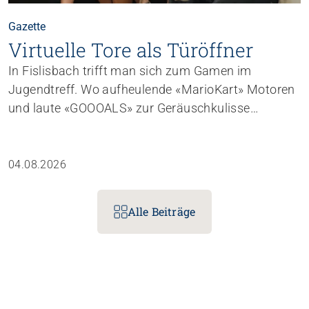
Gazette
Virtuelle Tore als Türöffner
In Fislisbach trifft man sich zum Gamen im
Jugendtreff. Wo aufheulende «Mario­Kart»­ Motoren
und laute «GOOOALS» zur Geräuschkulisse
gehören, entstehen – unauffälliger – auch
Gemeinschaft, Vertrauen und vielseitige
Lernmomente.
04.08.2026
Alle Beiträge