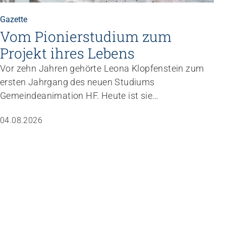
Gazette
Vom Pionierstudium zum
Projekt ihres Lebens
Vor zehn Jahren gehörte Leona Klopfenstein zum
ersten Jahrgang des neuen Studiums
Gemeindeanimation HF. Heute ist sie
Fachverantwortliche Animation von Jungwacht
04.08.2026
Blauring Schweiz. Nachdem sie einen Anlass der
Superlative mit 10 000 Kindern gemanagt hat,
wartet nun ihr persönliches Grossprojekt.