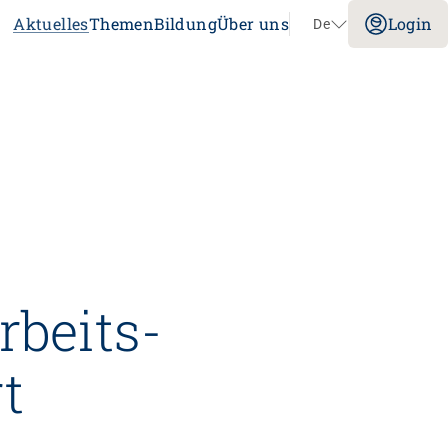
Aktuelles
Themen
Bildung
Über uns
Login
De
Navigation überspringen
Impuls
Umgang mit verhaltensbezogenen und
psychologischen Symptomen bei
Menschen mit Demenz
20.08.2026
online
tenz
Laufbahnberatung
rbeits­
nt
dagogik
t
rtschaft
nstitution