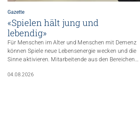
Gazette
«Spielen hält jung und
lebendig»
Für Menschen im Alter und Menschen mit Demenz
können Spiele neue Lebensenergie wecken und die
Sinne aktivieren. Mitarbeitende aus den Bereichen
Betreuung und Aktivierung lernen in einer
04.08.2026
Weiterbildung, wie sie Spiele gezielt in den Alltag
einbauen können.