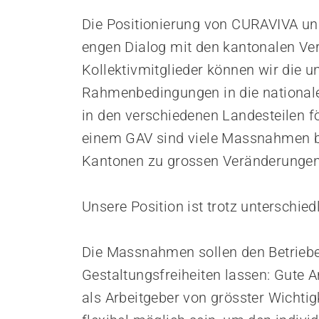
Empowerment stärken
Gesundheitsfragen angehen
Die Positionierung von CURAVIVA un
Integrität schützen
engen Dialog mit den kantonalen Ve
Bei Demenz begleiten
Kollektivmitglieder können wir die u
Psychische Gesundheit fördern
Rahmenbedingungen in die nationale
in den verschiedenen Landesteilen f
einem GAV sind viele Massnahmen be
Kantonen zu grossen Veränderungen
Unsere Position ist trotz unterschie
Die Massnahmen sollen den Betriebe
Gestaltungsfreiheiten lassen: Gute A
als Arbeitgeber von grösster Wichti