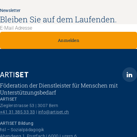
Newsletter
Bleiben Sie auf dem Laufenden.
Anmelden
ARTISET
Föderation der Dienstleister für Menschen mit
Unterstützungsbedarf
ARTISET
Zieglerstrasse 53 | 3007 Bern
+41 31 385 33 33
 | 
info@artiset.ch
ARTISET Bildung
hsl – Sozialpädagogik
Abendweg 1, Postfach | 6000 Luzern 6