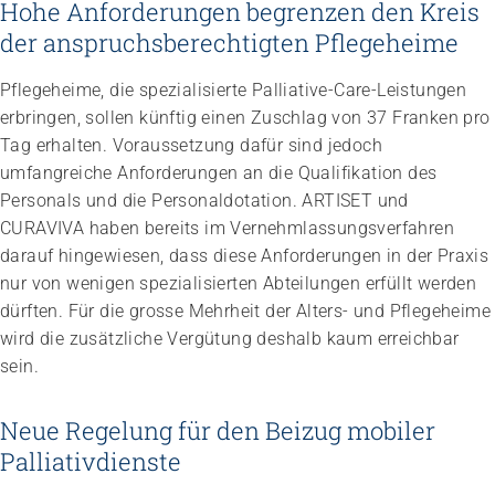
Hohe Anforderungen begrenzen den Kreis
der anspruchsberechtigten Pflegeheime
Pflegeheime, die spezialisierte Palliative-Care-Leistungen
erbringen, sollen künftig einen Zuschlag von 37 Franken pro
Tag erhalten. Voraussetzung dafür sind jedoch
umfangreiche Anforderungen an die Qualifikation des
Personals und die Personaldotation. ARTISET und
Impuls
Umgang mit verhaltensbezogenen und
CURAVIVA haben bereits im Vernehmlassungsverfahren
psychologischen Symptomen bei Menschen mit
darauf hingewiesen, dass diese Anforderungen in der Praxis
Demenz
nur von wenigen spezialisierten Abteilungen erfüllt werden
20.08.2026
online
dürften. Für die grosse Mehrheit der Alters- und Pflegeheime
wird die zusätzliche Vergütung deshalb kaum erreichbar
sein.
Neue Regelung für den Beizug mobiler
Palliativdienste