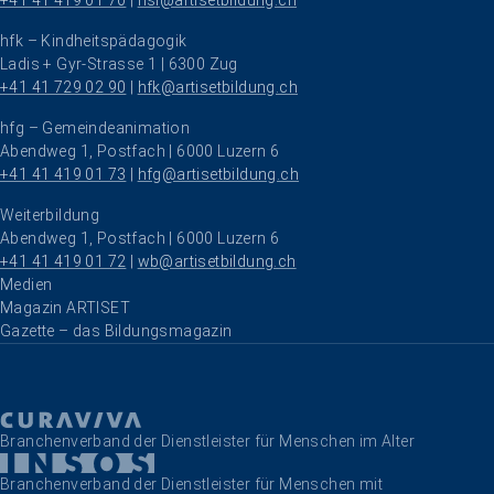
+41 41 419 01 70
 | 
hsl@artisetbildung.ch
hfk – Kindheitspädagogik
Ladis + Gyr-Strasse 1 | 6300 Zug
+41 41 729 02 90
 | 
hfk@artisetbildung.ch
hfg – Gemeindeanimation
Abendweg 1, Postfach | 6000 Luzern 6
+41 41 419 01 73
 | 
hfg@artisetbildung.ch
Weiterbildung
Abendweg 1, Postfach | 6000 Luzern 6
+41 41 419 01 72
 | 
wb@artisetbildung.ch
Navigation überspringen
Medien
Magazin ARTISET
Gazette – das Bildungsmagazin
Branchenverband der Dienstleister für Menschen im Alter
Branchenverband der Dienstleister für Menschen mit