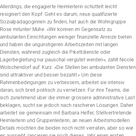
Allerdings, die engagierte Heimleiterin schüttelt leicht
resigniert den Kopf: Geht es darum, neue qualifizierte
Sozialpädagoginnen zu finden, hat auch die Wohngruppe
Rose mitunter Mühe. «Wir können im Gegensatz zu
ambulanten Einrichtungen weniger finanzielle Anreize bieten
und haben die ungünstigeren Arbeitszeiten mit langen
Diensten, während zugleich die Pikettdienste oder
Impuls
Lagerbegleitung nur pauschal vergütet werden», zählt Nicole
Umgang mit verhaltensbezogenen und
Wolschendorf auf. Kurz: «Die Stellen bei ambulanten Diensten
psychologischen Symptomen bei Menschen mit
Demenz
sind attraktiver und besser bezahlt.» Um diese
Rahmenbedingungen zu verbessern, arbeitet sie intensiv
20.08.2026
online
daran, sich breit politisch zu vernetzen. Für ihre Teams, die
sich zunehmend über die immer grössere administrative Last
beklagen, sucht sie jedoch nach rascheren Lösungen. Daher
arbeitet sie gemeinsam mit Barbara Helfer, Stellvertretende
Heimleiterin und Gruppenleiterin, an neuen Arbeitsmodellen.
Details möchten die beiden noch nicht verraten, aber so wie
es aussieht, lancieren sie noch dieses Jahr einen ersten