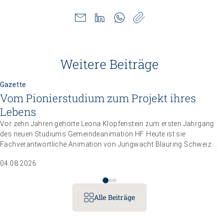
Weitere Beiträge
Gazette
Vom Pionierstudium zum Projekt ihres
Lebens
Vor zehn Jahren gehörte Leona Klopfenstein zum ersten Jahrgang
des neuen Studiums Gemeindeanimation HF. Heute ist sie
Fachverantwortliche Animation von Jungwacht Blauring Schweiz.
Nachdem sie einen Anlass der Superlative mit 10 000 Kindern
04.08.2026
gemanagt hat, wartet nun ihr persönliches Grossprojekt.
Alle Beiträge