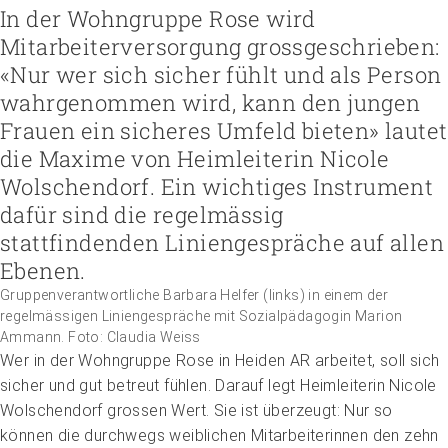
Höhere Fachschule Sozialpädagogik
In der Wohngruppe Rose wird
Höhere Fachschule Kindheitspädagogik
Praxispartner werden
Mitarbeiterversorgung grossgeschrieben:
Höhere Fachschule Gemeindeanimation
Praxispartner finden
Sozial- und Selbstkompetenz
«Nur wer sich sicher fühlt und als Person
Führung und Management
Laufbahnberatung
Personal rekrutieren und führen
Föderation
Kindheits- und Sozialpädagogik
wahrgenommen wird, kann den jungen
Arbeit und Betriebskultur gestalten
Team
Berufliche Inklusion fördern
Vision, Mission, Werte
Pflege und Betreuung
Betrieb führen und Recht umsetzen
Arbeiten bei ARTISET
Frauen ein sicheres Umfeld bieten» lautet
Mit Angehörigen arbeiten
Politik und Positionen
Gastronomie und Hauswirtschaft
Sicherheit gewährleisten
Mitgliedschaft
Lebensende gestalten
Zusammenarbeit
die Maxime von Heimleiterin Nicole
Weiterbildungen in Ihrer Institution
Finanzierung regeln
Übergänge gestalten
Projekte
Wolschendorf. Ein wichtiges Instrument
Angebote bewerben
Empowerment stärken
Angebote entwickeln
dafür sind die regelmässig
Gesundheitsfragen angehen
Nachhaltigkeit fördern
Integrität schützen
stattfindenden Liniengespräche auf allen
Einkauf organisieren
Bei Demenz begleiten
Ebenen.
Psychische Gesundheit fördern
Gruppenverantwortliche Barbara Helfer (links) in einem der
regelmässigen Liniengespräche mit Sozialpädagogin Marion
Ammann. Foto: Claudia Weiss
Wer in der Wohngruppe Rose in Heiden AR arbeitet, soll sich
sicher und gut betreut fühlen. Darauf legt Heimleiterin Nicole
Wolschendorf grossen Wert. Sie ist überzeugt: Nur so
können die durchwegs weiblichen Mitarbeiterinnen den zehn