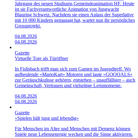
Jahrgang des neuen Studiums Gemeindeanimation HF. Heute
ist sie Fachverantwortliche Animation von Jungwacht
Blauring Schweiz. Nachdem sie einen Anlass der Superlative
mit 10 000 Kindern gemanagt hat, wartet nun ihr persönliches
Grossprojekt.
04.08.2026
04.08.2026
Gazette
Virtuelle Tore als Türöffner
In Fislisbach trifft man sich zum Gamen im Jugendtreff. Wo
aufheulende «Mario­Kart»­ Motoren und laute «GOOOALS»
zur Geräuschkulisse gehören, entstehen – unauffälliger – auch
Gemeinschaft, Vertrauen und vielseitige Lernmomente.
04.08.2026
04.08.2026
Gazette
«Spielen hält jung und lebendig»
Für Menschen im Alter und Menschen mit Demenz können
Spiele neue Lebensenergie wecken und die Sinne aktivieren.