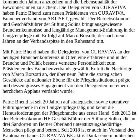
kommenden Jahren anzugehen und die Lebensqualität der
Bewohner:innen zu sichern. Die Delegierten von CURAVIVA
haben Patric Bhend zum neuen Präsidenten von CURAVIVA,
Branchenverband von ARTISET, gewählt. Der Betriebsökonom
und Geschäftsführer der Stiftung Solina bringt ausgewiesene
Branchenkenntnisse und langjährige Management-Erfahrung in der
Langzeitpflege mit. Er folgt auf Marco Borsotti, der nach neun
Jahren an der Verbandsspitze in den Ruhestand tritt.
Mit Patric Bhend haben die Delegierten von CURAVIVA an der
heutigen Branchenkonferenz in Olten eine erfahrene und in der
Branche und Politik bestens vernetzte Persönlichkeit zum
Präsidenten des Branchenverbands gewählt. Er tritt die Nachfolge
von Marco Borsotti an, der über neun Jahre die strategischen
Geschicke auf nationaler Ebene für die Pflegeinstitutionen prägte
und dessen grosses Engagement von den Delegierten mit einem
herzlichen Applaus verdankt wurde.
Patric Bhend ist seit 20 Jahren auf strategischer sowie operativer
Führungsebene in der Langzeitpflege tätig und kennt die
Herausforderungen der Pflegebranche aus erster Hand. Seit 2013 ist
der Betriebsökonom HF Geschäftsführer der Stiftung Solina, die an
drei Sandorten im Berner Oberland unterstützungsbedürftige
Menschen pflegt und betreut. Seit 2018 ist er auch im Vorstand des
Kantonalverbands CURAVIVA BE aktiv. Dank seinem politischen