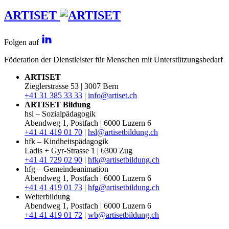
ARTISET
Folgen auf
Föderation der Dienstleister für Menschen mit Unterstützungsbedarf
ARTISET
Zieglerstrasse 53 | 3007 Bern
+41 31 385 33 33
|
info@artiset.ch
ARTISET Bildung
hsl – Sozialpädagogik
Abendweg 1, Postfach | 6000 Luzern 6
+41 41 419 01 70
|
hsl@artisetbildung.ch
hfk – Kindheitspädagogik
Ladis + Gyr-Strasse 1 | 6300 Zug
+41 41 729 02 90
|
hfk@artisetbildung.ch
hfg – Gemeindeanimation
Abendweg 1, Postfach | 6000 Luzern 6
+41 41 419 01 73
|
hfg@artisetbildung.ch
Weiterbildung
Abendweg 1, Postfach | 6000 Luzern 6
+41 41 419 01 72
|
wb@artisetbildung.ch