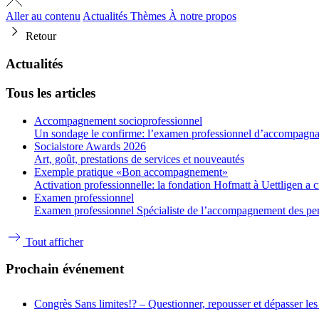
Aller au contenu
Actualités
Thèmes
À notre propos
Retour
Actualités
Tous les articles
Accompagnement socioprofessionnel
Un sondage le confirme: l’examen professionnel d’accompagnant
Socialstore Awards 2026
Art, goût, prestations de services et nouveautés
Exemple pratique «Bon accompagnement»
Activation professionnelle: la fondation Hofmatt à Uettligen a 
Examen professionnel
Examen professionnel Spécialiste de l’accompagnement des person
Tout afficher
Prochain événement
Congrès
Sans limites!? – Questionner, repousser et dépasser les