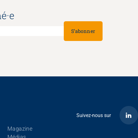
é·e
S’abonner
Suivez-nous sur
Aller au contenu
Magazine
Médias