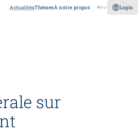
Actualités
Thèmes
À notre propos
Login
Fr
Aller au contenu
Congrès
Sans limites!? – Questionner, repousser et
dépasser les limites
26.08.2026
Interlaken
érale sur
ent