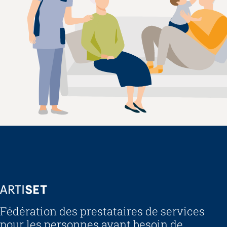
ARTISET
Fédération des prestataires de services
pour les personnes ayant besoin de