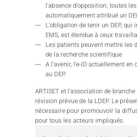
Renforcer l’autodétermination
l'absence d'opposition, toutes le
Aborder les questions de santé
automatiquement attribué un DE
Protéger l'intégrité
L'obligation de tenir un DEP, qui
Accompagner en cas de démence
Promouvoir la santé mentale
EMS, est étendue à ceux travaill
Les patients peuvent mettre les d
de la recherche scientifique
A l'avenir, l'e-ID actuellement en
au DEP.
ARTISET et l'association de branche 
révision prévue de la LDEP. Le présen
nécessaire pour promouvoir la diffu
pour tous les acteurs impliqués.