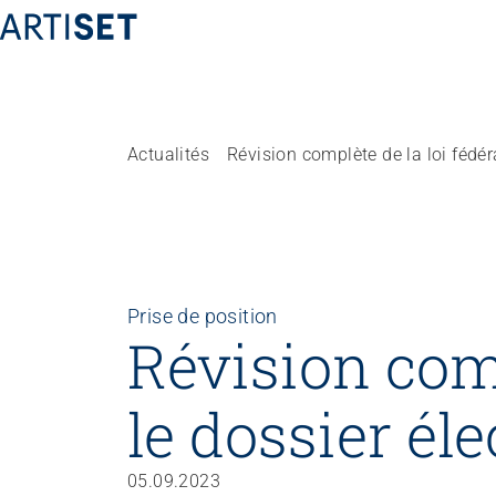
Actualités
Fédération
Équipe
Travailler chez ARTISET
Affiliation
Prise de position
Vision, mission, valeurs
Révision comp
Politiques publiques & Prises de position
Travail en réseaux
le dossier él
Projets
05.09.2023