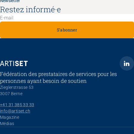
Newsletter
Restez informé·e
S’abonner
ARTISET
Fédération des prestataires de services pour les
personnes ayant besoin de soutien
Zieglerstrasse 53
3007 Berne
+41 31 385 33 33
info@artiset.ch
Aller au contenu
Magazine
Médias