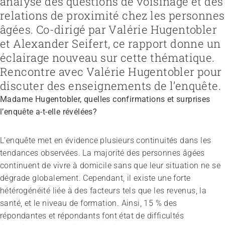
analyse des questions de voisinage et des
relations de proximité chez les personnes
âgées. Co-dirigé par Valérie Hugentobler
et Alexander Seifert, ce rapport donne un
Recruter et diriger du personnel
Fédération
Organiser le travail et construire la culture d’entreprise
Équipe
Favoriser l'intégration professionnelle
Vision, mission, valeurs
éclairage nouveau sur cette thématique.
Gérer l'entreprise et appliquer la loi
Travailler chez ARTISET
Travailler avec les proches
Politiques publiques & Prises de position
Rencontre avec Valérie Hugentobler pour
Garantir la sécurité
Affiliation
Accompagner la fin de vie
Travail en réseaux
discuter des enseignements de l’enquête.
Régler le financement
Organiser les transitions
Projets
Développer des offres
Renforcer l’autodétermination
Madame Hugentobler, quelles confirmations et surprises
Promouvoir des offres
Aborder les questions de santé
l’enquête a-t-elle révélées?
Promouvoir la durabilité
Protéger l'intégrité
Organiser des achats
Accompagner en cas de démence
Promouvoir la santé mentale
L’enquête met en évidence plusieurs continuités dans les
tendances observées. La majorité des personnes âgées
continuent de vivre à domicile sans que leur situation ne se
dégrade globalement. Cependant, il existe une forte
hétérogénéité liée à des facteurs tels que les revenus, la
santé, et le niveau de formation. Ainsi, 15 % des
répondantes et répondants font état de difficultés