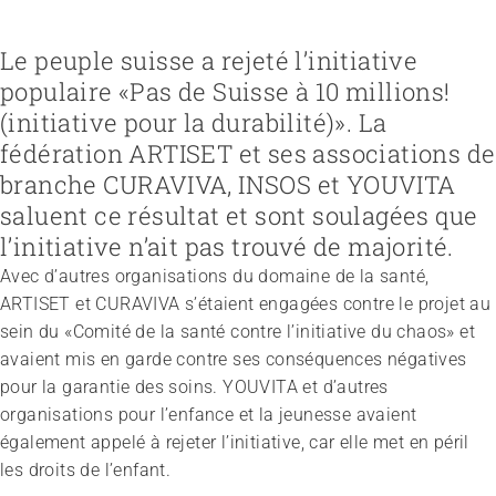
Le peuple suisse a rejeté l’initiative
populaire «Pas de Suisse à 10 millions!
Recruter et diriger du personnel
Fédération
Organiser le travail et construire la culture d’entreprise
Équipe
(initiative pour la durabilité)». La
Favoriser l'intégration professionnelle
Vision, mission, valeurs
Gérer l'entreprise et appliquer la loi
Travailler chez ARTISET
Travailler avec les proches
Politiques publiques & Prises de position
fédération ARTISET et ses associations de
Garantir la sécurité
Affiliation
Accompagner la fin de vie
Travail en réseaux
branche CURAVIVA, INSOS et YOUVITA
Régler le financement
Organiser les transitions
Projets
Développer des offres
saluent ce résultat et sont soulagées que
Renforcer l’autodétermination
Promouvoir des offres
Aborder les questions de santé
l’initiative n’ait pas trouvé de majorité.
Promouvoir la durabilité
Protéger l'intégrité
Avec d’autres organisations du domaine de la santé,
Organiser des achats
Accompagner en cas de démence
ARTISET et CURAVIVA s’étaient engagées contre le projet au
Promouvoir la santé mentale
sein du «Comité de la santé contre l’initiative du chaos» et
avaient mis en garde contre ses conséquences négatives
pour la garantie des soins. YOUVITA et d’autres
organisations pour l’enfance et la jeunesse avaient
également appelé à rejeter l’initiative, car elle met en péril
les droits de l’enfant.