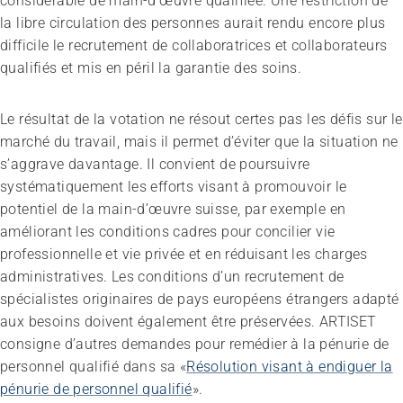
considérable de main-d’œuvre qualifiée. Une restriction de
Sans limites!? – Questionner, repousser et dépasser
la libre circulation des personnes aurait rendu encore plus
les limites
difficile le recrutement de collaboratrices et collaborateurs
26.08.2026
Interlaken
qualifiés et mis en péril la garantie des soins.
Le résultat de la votation ne résout certes pas les défis sur le
marché du travail, mais il permet d’éviter que la situation ne
s’aggrave davantage. Il convient de poursuivre
systématiquement les efforts visant à promouvoir le
potentiel de la main-d’œuvre suisse, par exemple en
améliorant les conditions cadres pour concilier vie
professionnelle et vie privée et en réduisant les charges
administratives. Les conditions d’un recrutement de
spécialistes originaires de pays européens étrangers adapté
aux besoins doivent également être préservées. ARTISET
consigne d’autres demandes pour remédier à la pénurie de
personnel qualifié dans sa «
Résolution visant à endiguer la
pénurie de personnel qualifié
».