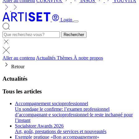
Aller au contenu
CURAVIVA
INSOS
YOUVITA
Login
Rechercher
Aller au contenu
Actualités
Thèmes
À notre propos
Retour
Actualités
Tous les articles
Accompagnement socioprofessionnel
Un sondage le confirme: l’examen professionnel
d’accompagnant·e socioprofessionnel·le reste inchangé pour
l’instant
Socialstore Awards 2026
Art, goût, prestations de services et nouveautés
Exemple pratique «Bon accompagnement»