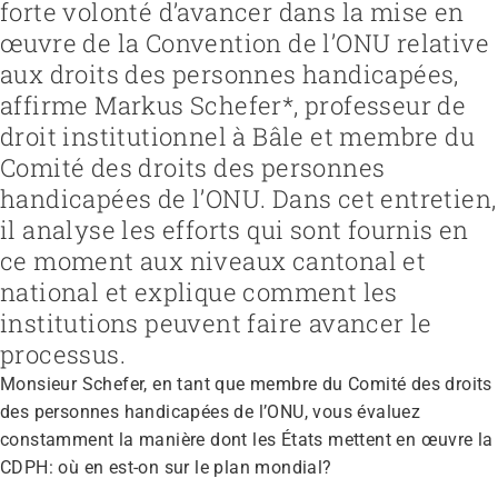
forte volonté d’avancer dans la mise en
œuvre de la Convention de l’ONU relative
aux droits des personnes handicapées,
Recruter et diriger du personnel
Fédération
affirme Markus Schefer*, professeur de
Organiser le travail et construire la culture d’entreprise
Équipe
Favoriser l'intégration professionnelle
Vision, mission, valeurs
droit institutionnel à Bâle et membre du
Gérer l'entreprise et appliquer la loi
Travailler chez ARTISET
Travailler avec les proches
Politiques publiques & Prises de position
Garantir la sécurité
Affiliation
Comité des droits des personnes
Accompagner la fin de vie
Travail en réseaux
Régler le financement
Organiser les transitions
Projets
handicapées de l’ONU. Dans cet entretien,
Développer des offres
Renforcer l’autodétermination
il analyse les efforts qui sont fournis en
Promouvoir des offres
Aborder les questions de santé
Promouvoir la durabilité
ce moment aux niveaux cantonal et
Protéger l'intégrité
Organiser des achats
Accompagner en cas de démence
national et explique comment les
Promouvoir la santé mentale
institutions peuvent faire avancer le
processus.
Monsieur Schefer, en tant que membre du Comité des droits
des personnes handicapées de l’ONU, vous évaluez
constamment la manière dont les États mettent en œuvre la
CDPH: où en est-on sur le plan mondial?