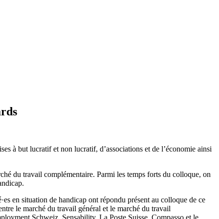
ards
es à but lucratif et non lucratif, d’associations et de l’économie ainsi
arché du travail complémentaire. Parmi les temps forts du colloque, on
 handicap.
oyé·es en situation de handicap ont répondu présent au colloque de ce
ntre le marché du travail général et le marché du travail
ployment Schweiz, Sensability, La Poste Suisse, Compasso et le