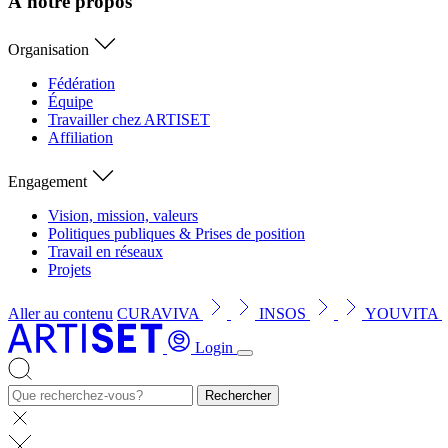
À notre propos
Organisation
Fédération
Équipe
Travailler chez ARTISET
Affiliation
Engagement
Vision, mission, valeurs
Politiques publiques & Prises de position
Travail en réseaux
Projets
Aller au contenu
CURAVIVA
INSOS
YOUVITA
Login
Rechercher