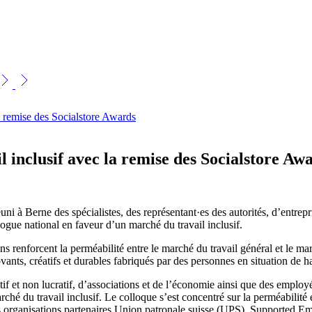
a remise des Socialstore Awards
 inclusif avec la remise des Socialstore Aw
ni à Berne des spécialistes, des représentant·es des autorités, d’entrepris
ogue national en faveur d’un marché du travail inclusif.
ons renforcent la perméabilité entre le marché du travail général et le m
vants, créatifs et durables fabriqués par des personnes en situation de
cratif et non lucratif, d’associations et de l’économie ainsi que des empl
ché du travail inclusif. Le colloque s’est concentré sur la perméabilité e
 organisations partenaires Union patronale suisse (UPS), Supported Em