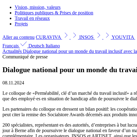
Vision, mission, valeurs
Politiques publiques & Prises de position
Travail en réseaux
Projets
Aller au contenu
CURAVIVA
INSOS
YOUVITA
Français
Deutsch
Italiano
Actualités
Dialogue national pour un monde du travail inclusif avec l
Communiqué de presse
Dialogue national pour un monde du travail
08.11.2024
Le colloque de «Perméabilité, clé d’un marché du travail inclusif» a réu
que des employé·es en situation de handicap afin de poursuivre le dial
Les partenaires du colloque en dressent un bilan positif: les coopérati
peut citer la remise des Socialstore Awards décernés aux produits inno
200 spécialistes, représentant·es des autorités, d’entreprises à but lu
jour à Berne afin de poursuivre le dialogue national en faveur d’un mar
complémentaire. Les organisateurs, INSOS et ARTISET, ainsi que les