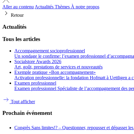
Aller au contenu
Actualités
Thèmes
À notre propos
Retour
Actualités
Tous les articles
Accompagnement socioprofessionnel
Un sondage le confirme: l’examen professionnel d’accompagnant
Socialstore Awards 2026
Art, goût, prestations de services et nouveautés
Exemple pratique «Bon accompagnement»
Activation professionnelle: la fondation Hofmatt à Uettligen a 
Examen professionnel
Examen professionnel Spécialiste de l’accompagnement des person
Tout afficher
Prochain événement
Congrès
Sans limites!? – Questionner, repousser et dépasser les