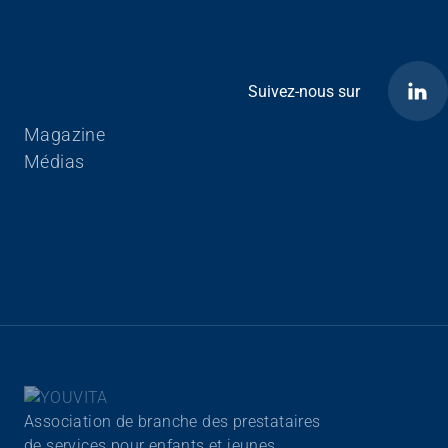
Suivez-nous sur
Aller au contenu
Magazine
Médias
Association de branche des prestataires
de services pour enfants et jeunes