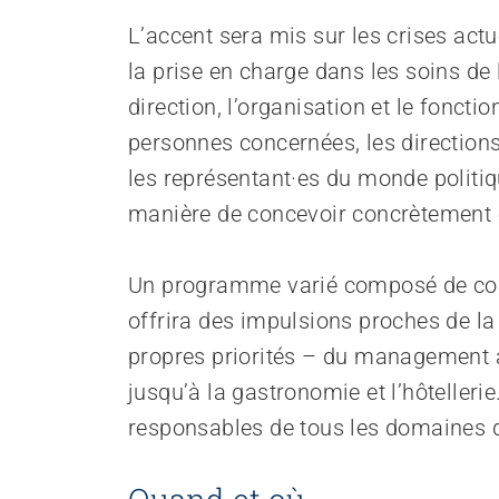
Renforcer l’autodétermination
L’accent sera mis sur les crises actu
Aborder les questions de santé
Protéger l'intégrité
la prise en charge dans les soins de
Accompagner en cas de démence
direction, l’organisation et le fonc
Promouvoir la santé mentale
personnes concernées, les directions 
les représentant·es du monde politiq
manière de concevoir concrètement 
Un programme varié composé de conf
offrira des impulsions proches de la
propres priorités – du management à
jusqu’à la gastronomie et l’hôtelleri
responsables de tous les domaines d