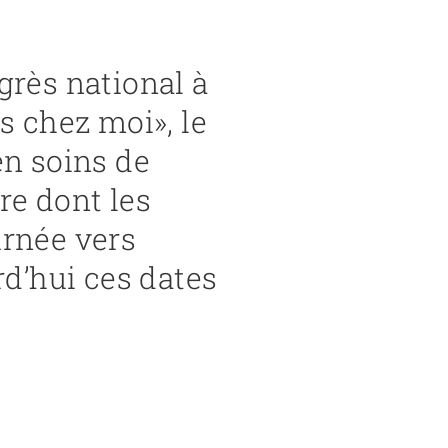
grès national à
s chez moi», le
en soins de
re dont les
urnée vers
rd’hui ces dates