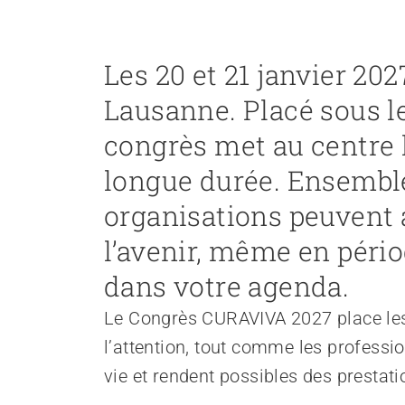
Recruter et diriger du personnel
Les 20 et 21 janvier 20
Organiser le travail et construire la culture d’entreprise
Gérer l'entreprise et appliquer la loi
Lausanne. Placé sous le
Garantir la sécurité
congrès met au centre l
Régler le financement
Développer des offres
longue durée. Ensemble
Promouvoir des offres
organisations peuvent 
Promouvoir la durabilité
Organiser des achats
l’avenir, même en pério
dans votre agenda.
Favoriser l'intégration professionnelle
Le Congrès CURAVIVA 2027 place les 
Travailler avec les proches
l’attention, tout comme les professio
Accompagner la fin de vie
vie et rendent possibles des prestati
Organiser les transitions