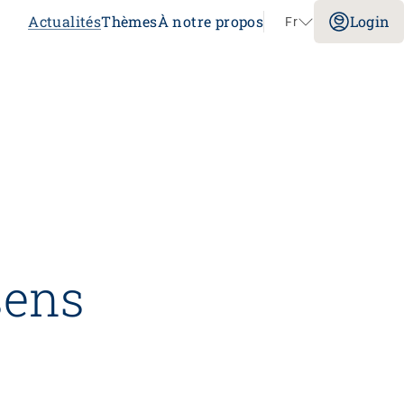
Actualités
Thèmes
À notre propos
Login
Fr
Aller au contenu
Congrès
Sans limites!? – Questionner, repousser et
dépasser les limites
26.08.2026
Interlaken
sens