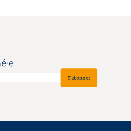
é·e
S’abonner