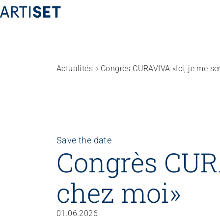
Actualités
Congrès CURAVIVA «Ici, je me se
Fédération
Équipe
Travailler chez ARTISET
Affiliation
Save the date
Vision, mission, valeurs
Congrès CURA
Politiques publiques & Prises de position
Travail en réseaux
chez moi»
Projets
01.06.2026