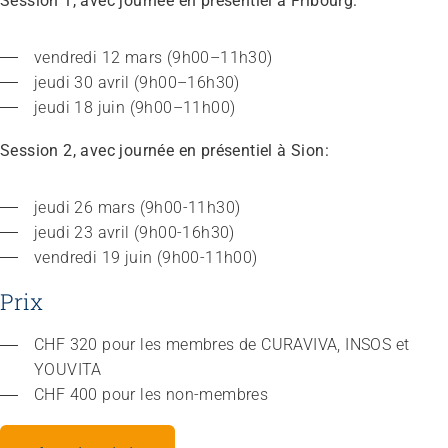
Session 1, avec journée en présentiel à Fribourg:
Sans limites!? – Questionner, repousser et dépasser
les limites
26.08.2026
Interlaken
vendredi 12 mars (9h00–11h30)
jeudi 30 avril (9h00–16h30)
jeudi 18 juin (9h00–11h00)
Session 2, avec journée en présentiel à Sion:
jeudi 26 mars (9h00-11h30)
jeudi 23 avril (9h00-16h30)
vendredi 19 juin (9h00-11h00)
Prix
CHF 320 pour les membres de CURAVIVA, INSOS et 
YOUVITA
CHF 400 pour les non-membres