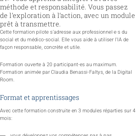
méthode et responsabilité. Vous passez
de l’exploration à l’action, avec un module
prêt à transmettre.
Recruter et diriger du personnel
Fédération
Organiser le travail et construire la culture d’entreprise
Équipe
Cette formation pilote s’adresse aux professionnel·e·s du
Favoriser l'intégration professionnelle
Vision, mission, valeurs
Gérer l'entreprise et appliquer la loi
Travailler chez ARTISET
Travailler avec les proches
Politiques publiques & Prises de position
social et du médico-social. Elle vous aide à utiliser l’IA de
Garantir la sécurité
Affiliation
Accompagner la fin de vie
Travail en réseaux
façon responsable, concrète et utile.
Régler le financement
Organiser les transitions
Projets
Développer des offres
Renforcer l’autodétermination
Promouvoir des offres
Aborder les questions de santé
Formation ouverte à 20 participant-es au maximum.
Promouvoir la durabilité
Protéger l'intégrité
Formation animée par Claudia Benassi-Faltys, de la Digital
Organiser des achats
Accompagner en cas de démence
Room.
Promouvoir la santé mentale
Format et apprentissages
Avec cette formation construite en 3 modules réparties sur 4
mois:
vous développez vos compétences pas à pas.