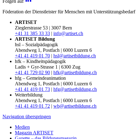
Folgen auf
Föderation der Dienstleister für Menschen mit Unterstützungsbedarf
ARTISET
Zieglerstrasse 53 | 3007 Bern
+41 31 385 33 33
|
info@artiset.ch
ARTISET Bildung
hsl – Sozialpädagogik
Abendweg 1, Postfach | 6000 Luzern 6
+41 41 419 01 70
|
hsl@artisetbildung.ch
hfk – Kindheitspädagogik
Ladis + Gyr-Strasse 1 | 6300 Zug
+41 41 729 02 90
|
hfk@artisetbildung.ch
hfg – Gemeindeanimation
Abendweg 1, Postfach | 6000 Luzern 6
+41 41 419 01 73
|
hfg@artisetbildung.ch
Weiterbildung
Abendweg 1, Postfach | 6000 Luzern 6
+41 41 419 01 72
|
wb@artisetbildung.ch
Navigation überspringen
Medien
Magazin ARTISET
Gazette – das Bildungsmagazin