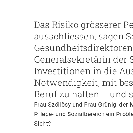
Personal rekrutieren und führen
Das Risiko grösserer Pe
Arbeit und Betriebskultur gestalten
Betrieb führen und Recht umsetzen
ausschliessen, sagen Se
Sicherheit gewährleisten
Gesundheitsdirektorenk
Finanzierung regeln
Angebote bewerben
Generalsekretärin der 
Angebote entwickeln
Investitionen in die Au
Nachhaltigkeit fördern
Einkauf organisieren
Notwendigkeit, mit be
Beruf zu halten – und s
Berufliche Inklusion fördern
Frau Szöllösy und Frau Grünig, der 
Mit Angehörigen arbeiten
Pflege- und Sozialbereich ein Probl
Lebensende gestalten
Sicht?
Übergänge gestalten