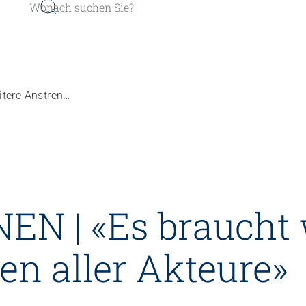
FACHPERSONEN | «Es braucht weitere Anstrengungen aller Akteure»
er werden
Sozial- und Selbstkompe
N | «Es braucht 
r finden
Führung und Manageme
Kindheits- und Sozialpä
n aller Akteure»
Pflege und Betreuung
Gastronomie und Hauswi
Weiterbildungen in Ihrer I