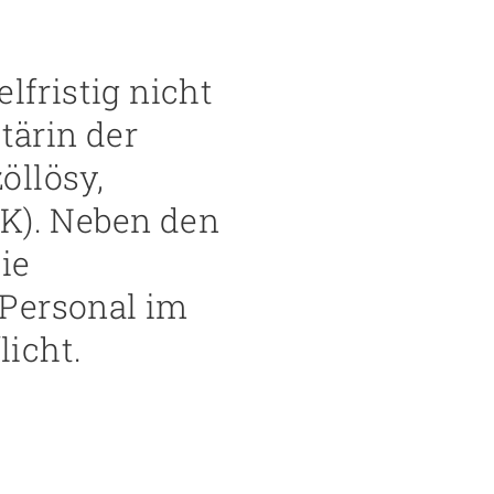
lfristig nicht
tärin der
öllösy,
DK). Neben den
ie
 Personal im
licht.