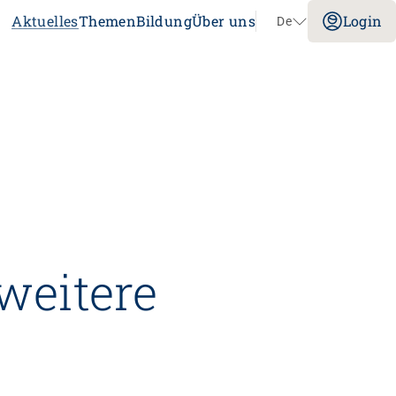
Aktuelles
Themen
Bildung
Über uns
Login
De
Navigation überspringen
Impuls
Umgang mit verhaltensbezogenen und
psychologischen Symptomen bei
Menschen mit Demenz
20.08.2026
online
tenz
Laufbahnberatung
weitere
nt
dagogik
rtschaft
nstitution