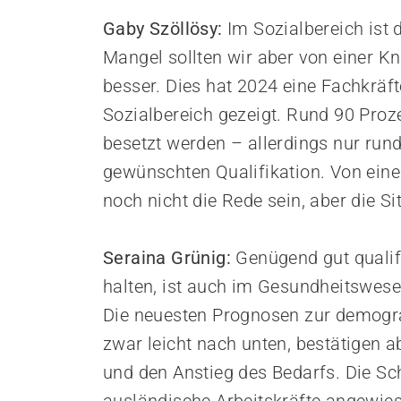
Empowerment stärken
Gaby Szöllösy:
Im Sozialbereich ist
Gesundheitsfragen angehen
Integrität schützen
Mangel sollten wir aber von einer Kn
Bei Demenz begleiten
besser. Dies hat 2024 eine Fachkräf
Psychische Gesundheit fördern
Sozialbereich gezeigt. Rund 90 Proz
besetzt werden – allerdings nur rund
gewünschten Qualifikation. Von ein
noch nicht die Rede sein, aber die Si
Seraina Grünig:
Genügend gut qualif
halten, ist auch im Gesundheitswese
Die neuesten Prognosen zur demogra
zwar leicht nach unten, bestätigen a
und den Anstieg des Bedarfs. Die Sc