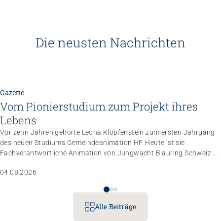
Die neusten Nachrichten
Gazette
Vom Pionierstudium zum Projekt ihres
Lebens
Vor zehn Jahren gehörte Leona Klopfenstein zum ersten Jahrgang
des neuen Studiums Gemeindeanimation HF. Heute ist sie
Fachverantwortliche Animation von Jungwacht Blauring Schweiz.
Nachdem sie einen Anlass der Superlative mit 10 000 Kindern
04.08.2026
gemanagt hat, wartet nun ihr persönliches Grossprojekt.
Alle Beiträge