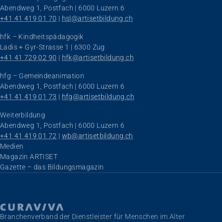
Abendweg 1, Postfach | 6000 Luzern 6
+41 41 419 01 70
 | 
hsl@artisetbildung.ch
hfk – Kindheitspädagogik
Ladis + Gyr-Strasse 1 | 6300 Zug
+41 41 729 02 90
 | 
hfk@artisetbildung.ch
hfg – Gemeindeanimation
Abendweg 1, Postfach | 6000 Luzern 6
+41 41 419 01 73
 | 
hfg@artisetbildung.ch
Weiterbildung
Abendweg 1, Postfach | 6000 Luzern 6
+41 41 419 01 72
 | 
wb@artisetbildung.ch
Navigation überspringen
Medien
Magazin ARTISET
Gazette – das Bildungsmagazin
Branchenverband der Dienstleister für Menschen im Alter