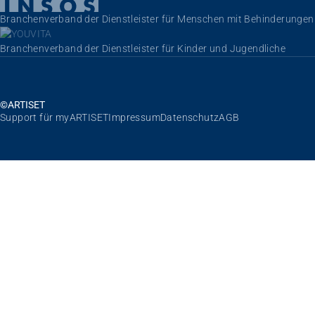
Branchenverband der Dienstleister für Menschen mit Behinderungen
Branchenverband der Dienstleister für Kinder und Jugendliche
©ARTISET
Navigation überspringen
Support für myARTISET
Impressum
Datenschutz
AGB