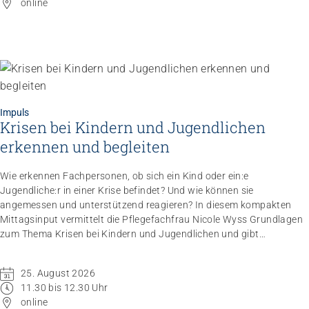
online
Impuls
Krisen bei Kindern und Jugendlichen
Impuls
Umgang mit verhaltensbezogenen und
erkennen und begleiten
psychologischen Symptomen bei Menschen mit
Demenz
Wie erkennen Fachpersonen, ob sich ein Kind oder ein:e
20.08.2026
online
Jugendliche:r in einer Krise befindet? Und wie können sie
angemessen und unterstützend reagieren? In diesem kompakten
Mittagsinput vermittelt die Pflegefachfrau Nicole Wyss Grundlagen
zum Thema Krisen bei Kindern und Jugendlichen und gibt
praxisnahe Handlungsempfehlungen für den professionellen
Umgang mit Betroffenen.
25. August 2026
11.30 bis 12.30 Uhr
online