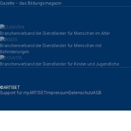
Gazette – das Bildungsmagazin
Branchenverband der Dienstleister für Menschen im Alter
Branchenverband der Dienstleister für Menschen mit
Behinderungen
Branchenverband der Dienstleister für Kinder und Jugendliche
©ARTISET
Navigation überspringen
Support für myARTISET
Impressum
Datenschutz
AGB