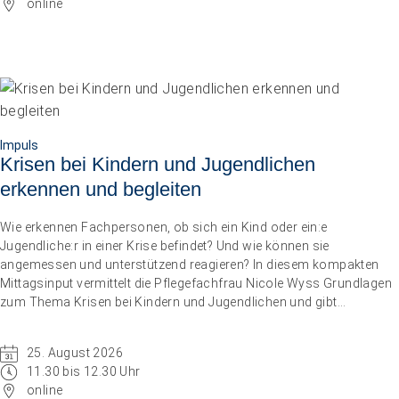
online
Impuls
Umgang mit verhaltensbezogenen und psychologischen
Symptomen bei Menschen mit Demenz
Impuls
Krisen bei Kindern und Jugendlichen
20.08.2026
online
erkennen und begleiten
Wie erkennen Fachpersonen, ob sich ein Kind oder ein:e
Jugendliche:r in einer Krise befindet? Und wie können sie
angemessen und unterstützend reagieren? In diesem kompakten
Mittagsinput vermittelt die Pflegefachfrau Nicole Wyss Grundlagen
zum Thema Krisen bei Kindern und Jugendlichen und gibt
praxisnahe Handlungsempfehlungen für den professionellen
Umgang mit Betroffenen.
25. August 2026
11.30 bis 12.30 Uhr
online