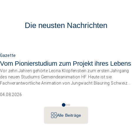
Die neusten Nachrichten
Gazette
Vom Pionierstudium zum Projekt ihres Lebens
Vor zehn Jahren gehörte Leona Klopfenstein zum ersten Jahrgang
des neuen Studiums Gemeindeanimation HF. Heute ist sie
Fachverantwortliche Animation von Jungwacht Blauring Schweiz.
Nachdem sie einen Anlass der Superlative mit 10 000 Kindern
04.08.2026
gemanagt hat, wartet nun ihr persönliches Grossprojekt.
Alle Beiträge
Betriebe führen