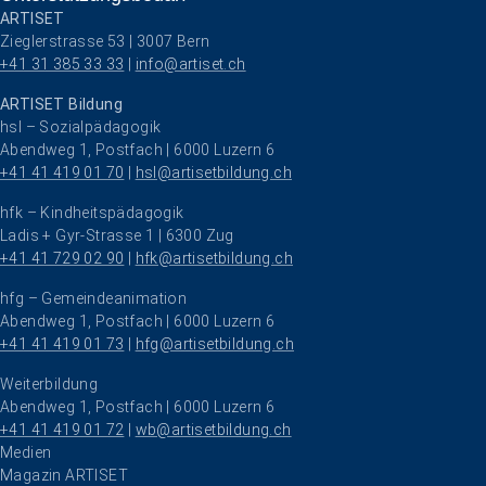
ARTISET
Zieglerstrasse 53 | 3007 Bern
+41 31 385 33 33
 | 
info@artiset.ch
ARTISET Bildung
hsl – Sozialpädagogik
Abendweg 1, Postfach | 6000 Luzern 6
+41 41 419 01 70
 | 
hsl@artisetbildung.ch
hfk – Kindheitspädagogik
Ladis + Gyr-Strasse 1 | 6300 Zug
+41 41 729 02 90
 | 
hfk@artisetbildung.ch
hfg – Gemeindeanimation
Abendweg 1, Postfach | 6000 Luzern 6
+41 41 419 01 73
 | 
hfg@artisetbildung.ch
Weiterbildung
Abendweg 1, Postfach | 6000 Luzern 6
+41 41 419 01 72
 | 
wb@artisetbildung.ch
Navigation überspringen
Medien
Magazin ARTISET