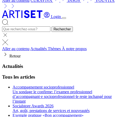
Aller au contenu
CURAVIVA
INSOS
YOUVITA
Login
Rechercher
Aller au contenu
Actualités
Thèmes
À notre propos
Retour
Actualités
Tous les articles
Accompagnement socioprofessionnel
Un sondage le confirme: l’examen professionnel
d’accompagnant·e socioprofessionnel·le reste inchangé pour
l’instant
Socialstore Awards 2026
Art, goût, prestations de services et nouveautés
Exemple pratique «Bon accompagnement»