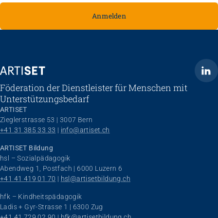
Anmelden
ARTISET
Föderation der Dienstleister für Menschen mit
Unterstützungsbedarf
ARTISET
Zieglerstrasse 53 | 3007 Bern
+41 31 385 33 33
 | 
info@artiset.ch
ARTISET Bildung
hsl – Sozialpädagogik
Abendweg 1, Postfach | 6000 Luzern 6
+41 41 419 01 70
 | 
hsl@artisetbildung.ch
hfk – Kindheitspädagogik
Ladis + Gyr-Strasse 1 | 6300 Zug
+41 41 729 02 90
 | 
hfk@artisetbildung.ch