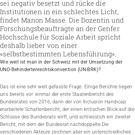
Höhere Fachschule Sozialpädagogik
sei negativ besetzt und rücke die
Höhere Fachschule Kindheitspädagogik
Praxispartner werden
Institutionen in ein schlechtes Licht,
Höhere Fachschule Gemeindeanimation
Praxispartner finden
Sozial- und Selbstkompetenz
findet Manon Masse. Die Dozentin und
Führung und Management
Laufbahnberatung
Personal rekrutieren und führen
Föderation
Forschungsbeauftragte an der Genfer
Kindheits- und Sozialpädagogik
Arbeit und Betriebskultur gestalten
Team
Berufliche Inklusion fördern
Vision, Mission, Werte
Pflege und Betreuung
Hochschule für Soziale Arbeit spricht
Betrieb führen und Recht umsetzen
Arbeiten bei ARTISET
Mit Angehörigen arbeiten
Politik und Positionen
Gastronomie und Hauswirtschaft
Sicherheit gewährleisten
Mitgliedschaft
deshalb lieber von einer
Lebensende gestalten
Zusammenarbeit
Weiterbildungen in Ihrer Institution
Finanzierung regeln
Übergänge gestalten
Projekte
«selbstbestimmten Lebensführung».
Angebote bewerben
Empowerment stärken
Wie weit ist man in der Schweiz mit der Umsetzung der
Angebote entwickeln
Gesundheitsfragen angehen
Nachhaltigkeit fördern
UNO-Behindertenrechtskonvention (UN-BRK)?
Integrität schützen
Einkauf organisieren
Bei Demenz begleiten
Psychische Gesundheit fördern
Das ist eine sehr weit gefasste Frage. Einige Berichte liegen
uns bereits vor: einmal der erste Staatenbericht des
Bundesrates von 2016, dann der von Inclusion Handicap
erarbeitete Schattenbericht, der einen kritischen Blick auf die
Schlüsse des Bundesrats wirft, und schliesslich ein zweiter
Bericht, mit dem der Bundesrat nachdoppelte.Die
verschiedenen Akteure zeichnen aber ein unterschiedliches