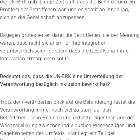
die UN-BRK gab. Lange Zeit galt, dass die Behinderung ein
Problem der Betroffenen war, und es somit an ihnen lag,
sich an die Gesellschaft anzupassen.
Dagegen protestierten dann die Betroffenen, die der Meinung
waren, dass nicht sie allein für ihre Integration
verantwortlich seien, sondern dass die Gesellschaft ihre
Impuls
Integration ermöglichen sollte.
Umgang mit verhaltensbezogenen und
psychologischen Symptomen bei Menschen mit
Bedeutet das, dass die UN-BRK eine Umverteilung der
Demenz
Verantwortung bezüglich Inklusion bewirkt hat?
20.08.2026
online
Trotz dem veränderten Blick auf die Behinderung lastet die
Verantwortung immer noch viel zu stark auf den
Betroffenen. Denn Behinderung entsteht eigentlich aus der
Wechselwirkung zwischen individuellen Wesenszügen und
Gegebenheiten des Umfelds. Klar liegt ein Teil der